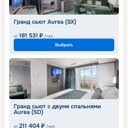
Гранд сьют Aurea (SX)
181 531
₽
от
/чел
Выбрать
Гранд сьют с двумя спальнями
Aurea (SD)
211 404
₽
от
/чел