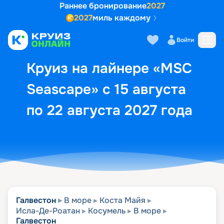
Раннее бронирование
2027
2027
миль каждому
Описание
Выбор кают
Маршрут и экск
Войти
Круиз на лайнере «MSC
Seascape» с 15 августа
по 22 августа 2027 года
Галвестон
В море
Коста Майя
Исла-Де-Роатан
Косумель
В море
Галвестон