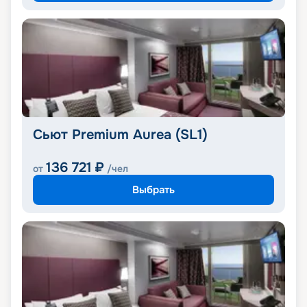
Сьют Premium Aurea (SL1)
136 721
₽
от
/чел
Выбрать