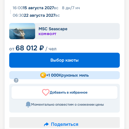
16:00
15 августа 2027
вс
8
дн
/
7
нч
06:30
22 августа 2027
вс
MSC Seascape
КОМФОРТ
68 012
₽
от
/ чел
Выбор каюты
+
1 000
Круизных миль
Добавить в избранное
Моментально оповестим о снижении цены
Поделиться