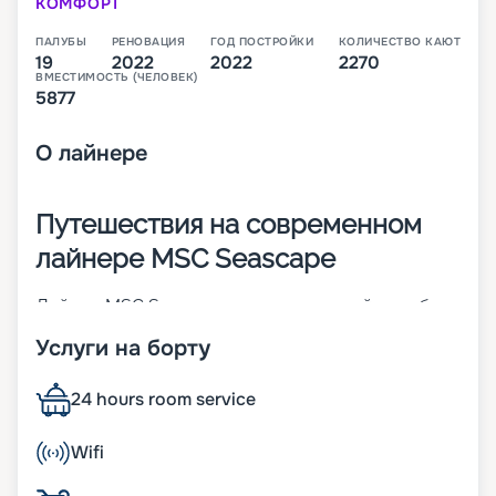
КОМФОРТ
ПАЛУБЫ
РЕНОВАЦИЯ
ГОД ПОСТРОЙКИ
КОЛИЧЕСТВО КАЮТ
19
2022
2022
2270
ВМЕСТИМОСТЬ (ЧЕЛОВЕК)
5877
О
лайнере
Путешествия на современном
лайнере MSC Seascape
Лайнер MSC Seascape – это четвертый корабль
инновационного класса Seaside-Class. Он был
Услуги на борту
построен в Италии в 2022 году. Основные его
характеристики:
• 4 двигателя Wärtsilä 14V 46F со специальной
24 hours room service
системой очистки выбросов;
• ширина – 41 м;
Wifi
• длина – 339 м;
• водоизмещение – 169,4 тыс. тонн;