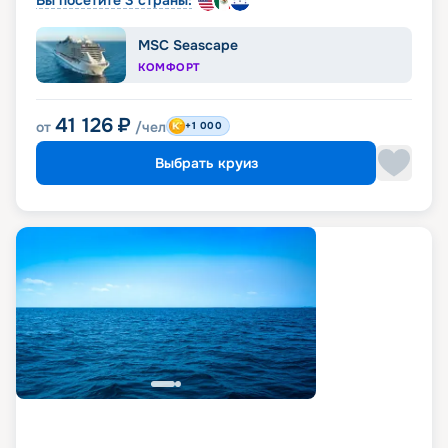
Вы посетите 3 страны:
MSC Seascape
КОМФОРТ
41 126
₽
от
/чел
+1 000
Выбрать круиз