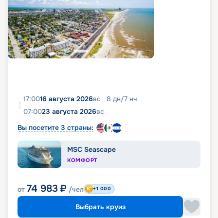
17:00
16 августа 2026
вс
8
дн
/
7
нч
07:00
23 августа 2026
вс
Вы посетите 3 страны:
MSC Seascape
КОМФОРТ
74 983
₽
от
/чел
+1 000
Выбрать круиз