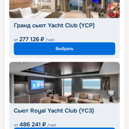
Гранд сьют Yacht Club (YCP)
277 126
₽
от
/чел
Выбрать
Сьют Royal Yacht Club (YC3)
486 241
₽
от
/чел