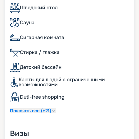
каждый день. Спешите оформить свою путевку
Шведский стол
уже сейчас и сделайте подарок для себя! Наш
сервис бронирования круизов работает
полностью в режиме онлайн, так что вы можете
Сауна
просто и быстро оформить путевку мечты в пару
кликов.
Сигарная комната
Стирка / глажка
Детский бассейн
Каюты для людей с ограниченными
возможностями
Duti-free shopping
Показать все (+21)
Визы