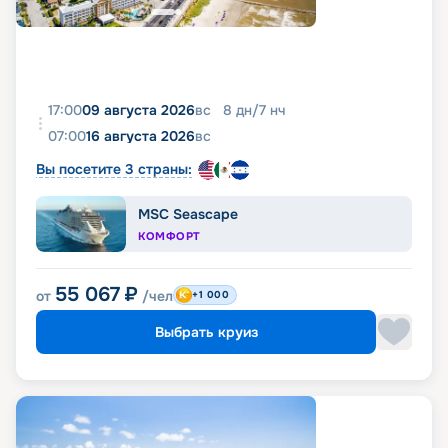
17:00
09 августа 2026
вс
8
дн
/
7
нч
07:00
16 августа 2026
вс
Вы посетите 3 страны:
MSC Seascape
КОМФОРТ
55 067
₽
от
/чел
+1 000
Выбрать круиз