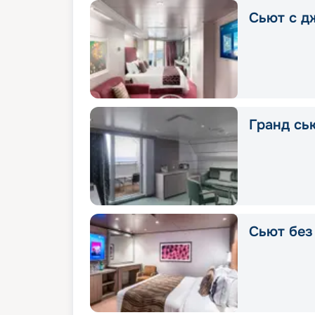
Сьют с д
Гранд сью
Сьют без 