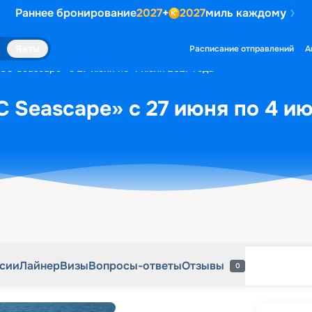
Раннее бронирование
2027
+
2027
миль каждому
рсии
Лайнер
Визы
Вопросы-ответы
Отзывы
0
Яхты
Расписание отправлений
А
SC Seascape» с 27 июня по 4 июля 2027 года
 Seascape» с 27 июня по 4 ию
рсии
Лайнер
Визы
Вопросы-ответы
Отзывы
0