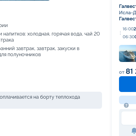
+
30
фотографий
Галвес
Исла-Д
Галвес
рии
16:00
2
 напитков: холодная, горячая вода, чай 20
06:30
втрака
анний завтрак, завтрак, закуски в
 для полуночников
81 
от
оплачивается на борту теплохода