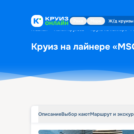
Описание
Выбор кают
Маршрут и экску
Река
Море
Ж/д круизы
Главная
•
Поиск круизов
•
Круиз на лайнере «M
Круиз на лайнере «MSC
Описание
Выбор кают
Маршрут и экску