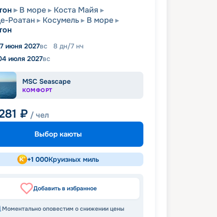
тон
В море
Коста Майя
е-Роатан
Косумель
В море
тон
7 июня 2027
вс
8
дн
/
7
нч
04 июля 2027
вс
MSC Seascape
КОМФОРТ
281
₽
/ чел
Выбор каюты
+
1 000
Круизных миль
Добавить в избранное
Моментально оповестим о снижении цены