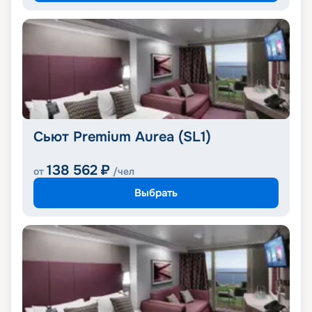
Сьют Premium Aurea (SL1)
138 562
₽
от
/чел
Выбрать