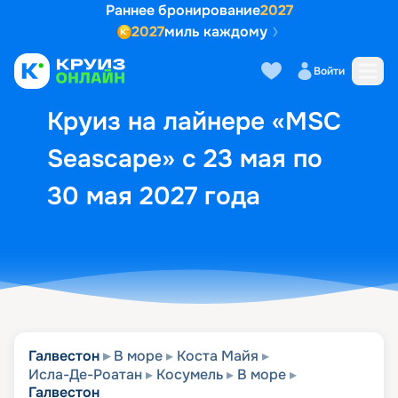
Раннее бронирование
2027
2027
миль каждому
Описание
Выбор кают
Маршрут и экск
Войти
Круиз на лайнере «MSC
Seascape» с 23 мая по
30 мая 2027 года
Галвестон
В море
Коста Майя
Исла-Де-Роатан
Косумель
В море
Галвестон