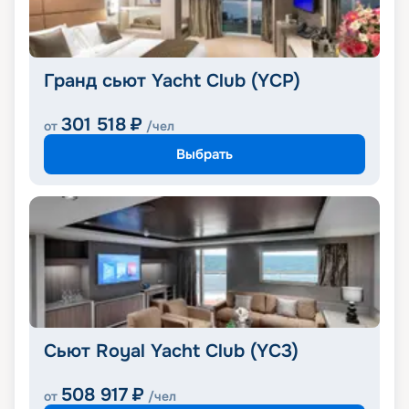
Гранд сьют Yacht Club (YCP)
301 518
₽
от
/чел
Выбрать
Сьют Royal Yacht Club (YC3)
508 917
₽
от
/чел