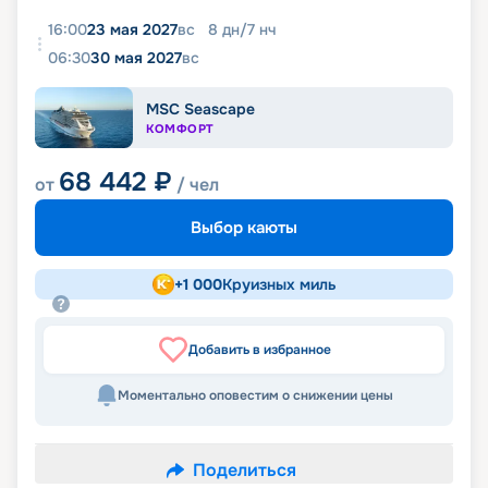
16:00
23 мая 2027
вс
8
дн
/
7
нч
06:30
30 мая 2027
вс
MSC Seascape
КОМФОРТ
68 442
₽
от
/ чел
Выбор каюты
+
1 000
Круизных миль
Добавить в избранное
Моментально оповестим о снижении цены
Поделиться