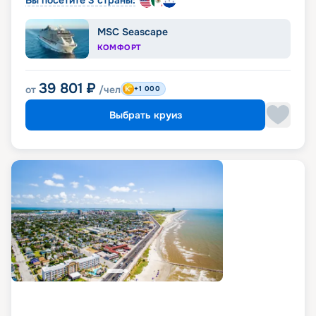
Вы посетите 3 страны:
MSC Seascape
КОМФОРТ
39 801
₽
от
/чел
+1 000
Выбрать круиз