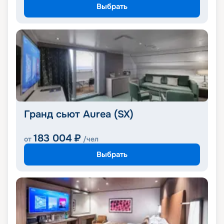
Выбрать
Гранд сьют Aurea (SX)
183 004
₽
от
/чел
Выбрать