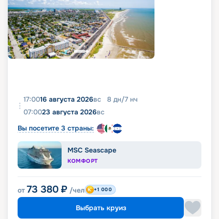
17:00
16 августа 2026
вс
8
дн
/
7
нч
07:00
23 августа 2026
вс
Вы посетите 3 страны:
MSC Seascape
КОМФОРТ
73 380
₽
от
/чел
+1 000
Выбрать круиз