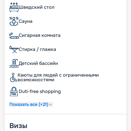
каждый день. Спешите оформить свою путевку
Шведский стол
уже сейчас и сделайте подарок для себя! Наш
сервис бронирования круизов работает
полностью в режиме онлайн, так что вы можете
Сауна
просто и быстро оформить путевку мечты в пару
кликов.
Сигарная комната
Стирка / глажка
Детский бассейн
Каюты для людей с ограниченными
возможностями
Duti-free shopping
Показать все (+21)
Визы