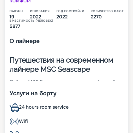
КОМФОРТ
ПАЛУБЫ
РЕНОВАЦИЯ
ГОД ПОСТРОЙКИ
КОЛИЧЕСТВО КАЮТ
19
2022
2022
2270
ВМЕСТИМОСТЬ (ЧЕЛОВЕК)
5877
О
лайнере
Путешествия на современном
лайнере MSC Seascape
Лайнер MSC Seascape – это четвертый корабль
инновационного класса Seaside-Class. Он был
Услуги на борту
построен в Италии в 2022 году. Основные его
характеристики:
• 4 двигателя Wärtsilä 14V 46F со специальной
24 hours room service
системой очистки выбросов;
• ширина – 41 м;
Wifi
• длина – 339 м;
• водоизмещение – 169,4 тыс. тонн;