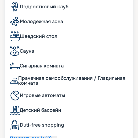
путешественников обустроены интереснейшие
Подростковый клуб
игровые зоны, подростковые клубы, бассейн,
водяные горки.
Молодежная зона
Вы можете купить путевку на нашем сайте
онлайн. Здесь представлено актуальное
расписание туров, маршруты на 2026 - 2027 г.,
Шведский стол
схема размещения и описание кают, цена
путевки, фото интерьеров. Если у вас появились
Сауна
вопросы, опытные консультанты с
удовольствием вам помогут. А услуга раннего
Сигарная комната
бронирования позвонит вам выбрать самые
лучшие места. Желаем сказочного отдыха!
Прачечная самообслуживания / Гладильная
комната
Игровые автоматы
Детский бассейн
Duti-free shopping