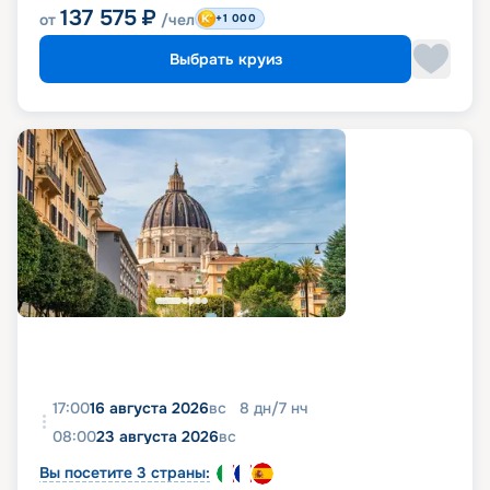
137 575
₽
от
/чел
+1 000
Выбрать круиз
17:00
16 августа 2026
вс
8
дн
/
7
нч
08:00
23 августа 2026
вс
Вы посетите 3 страны: