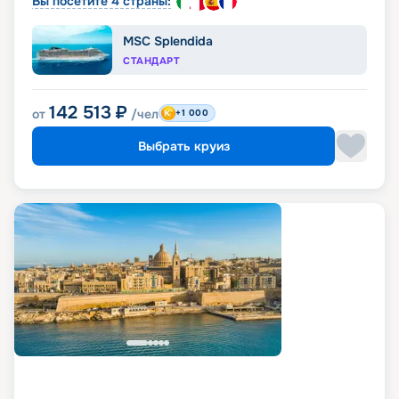
Вы посетите 4 страны:
MSC Splendida
СТАНДАРТ
142 513
₽
от
/чел
+1 000
Выбрать круиз