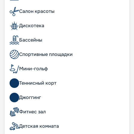
американский стейк – есть блюда на любой вкус,
в том числе детские и вегетарианские. Если же
Салон красоты
захочется побаловать себя вкусным коктейлем
или изумительным десертом, то к услугам
Дискотека
туристов многочисленные бары и кафетерии:
бар-мороженое, спорт-бар, пиано и другие.
Бассейны
Развлечения на лайнере
Спортивные площадки
Богатейшая инфраструктура плавучего мини-
города не даст заскучать, что подтверждают
Мини-гольф
восторженные отзывы туристов. Шоу мирового
класса в Strand Theatre, игра на удачу в Royal
Теннисный корт
Palm Casino, дискотеки в Club 33 Disco обрадуют
тех, кто любит веселиться в компании. Если же
вы мечтаете о тихом любовании природой, то
Джоггинг
вас ждут удобные шезлонги на палубе.
Восстановить силы помогут спа-комплекс Aurea
Фитнес зал
Spa и Wellness-центр. Также к услугам
пассажиров бассейны, аквапарк, зона бутиков,
Детская комната
фитнес-зал, сауна, джакузи, 4D-кинотеатр – и
множество других развлечений. Для юных