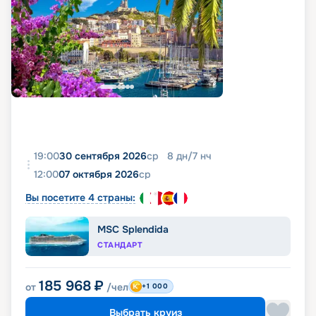
19:00
30 сентября 2026
ср
8
дн
/
7
нч
12:00
07 октября 2026
ср
Вы посетите 4 страны:
MSC Splendida
СТАНДАРТ
185 968
₽
от
/чел
+1 000
Выбрать круиз