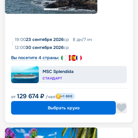
19:00
23 сентября 2026
ср
8
дн
/
7
нч
12:00
30 сентября 2026
ср
Вы посетите 4 страны:
MSC Splendida
СТАНДАРТ
129 674
₽
от
/чел
+1 000
Выбрать круиз