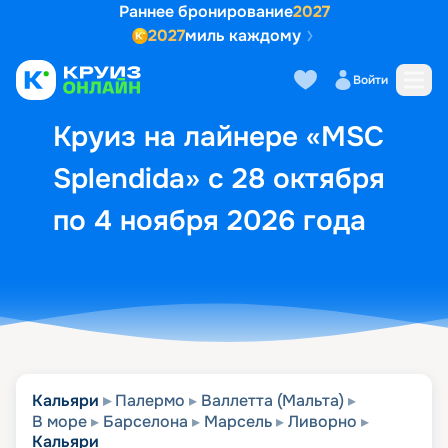
Раннее бронирование
2027
2027
миль каждому
Описание
Выбор кают
Маршрут и экск
Войти
Круиз на лайнере «MSC
Splendida» с 28 октября
по 4 ноября 2026 года
Кальяри
Палермо
Валлетта (Мальта)
В море
Барселона
Марсель
Ливорно
Кальяри