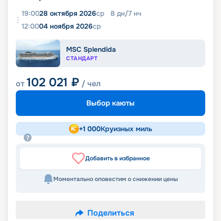
19:00
28 октября 2026
ср
8
дн
/
7
нч
12:00
04 ноября 2026
ср
MSC Splendida
СТАНДАРТ
102 021
₽
от
/ чел
Выбор каюты
+
1 000
Круизных миль
Добавить в избранное
Моментально оповестим о снижении цены
Поделиться