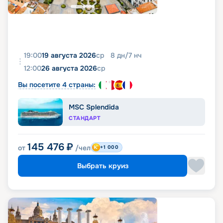
19:00
19 августа 2026
ср
8
дн
/
7
нч
12:00
26 августа 2026
ср
Вы посетите 4 страны:
MSC Splendida
СТАНДАРТ
145 476
₽
от
/чел
+1 000
Выбрать круиз