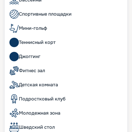
Развлечения на лайнере
Спортивные площадки
Богатейшая инфраструктура плавучего мини-
города не даст заскучать, что подтверждают
Мини-гольф
восторженные отзывы туристов. Шоу мирового
класса в Strand Theatre, игра на удачу в Royal
Теннисный корт
Palm Casino, дискотеки в Club 33 Disco обрадуют
тех, кто любит веселиться в компании. Если же
вы мечтаете о тихом любовании природой, то
Джоггинг
вас ждут удобные шезлонги на палубе.
Восстановить силы помогут спа-комплекс Aurea
Фитнес зал
Spa и Wellness-центр. Также к услугам
пассажиров бассейны, аквапарк, зона бутиков,
Детская комната
фитнес-зал, сауна, джакузи, 4D-кинотеатр – и
множество других развлечений. Для юных
путешественников обустроены интереснейшие
Подростковый клуб
игровые зоны, подростковые клубы, бассейн,
водяные горки.
Молодежная зона
Вы можете купить путевку на нашем сайте
онлайн. Здесь представлено актуальное
расписание туров, маршруты на 2026 - 2027 г.,
Шведский стол
схема размещения и описание кают, цена