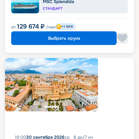
MSC Splendida
СТАНДАРТ
129 674
₽
от
/чел
+1 000
Выбрать круиз
19:00
30 сентября 2026
ср
8
дн
/
7
нч