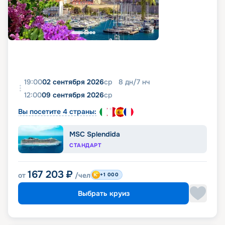
19:00
02 сентября 2026
ср
8
дн
/
7
нч
12:00
09 сентября 2026
ср
Вы посетите 4 страны:
MSC Splendida
СТАНДАРТ
167 203
₽
от
/чел
+1 000
Выбрать круиз