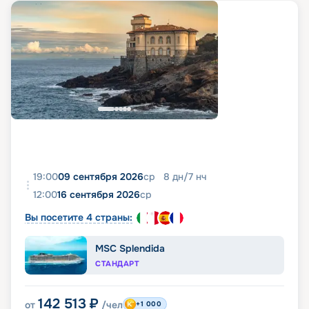
19:00
09 сентября 2026
ср
8
дн
/
7
нч
12:00
16 сентября 2026
ср
Вы посетите 4 страны:
MSC Splendida
СТАНДАРТ
142 513
₽
от
/чел
+1 000