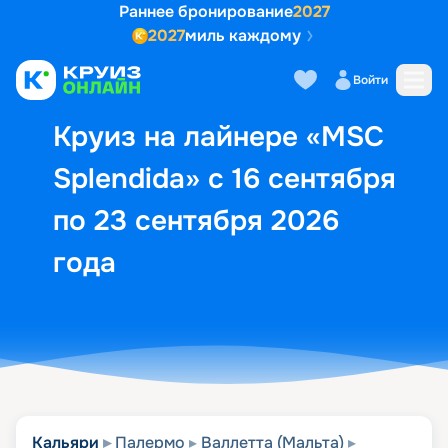
Раннее бронирование
2027
2027
миль каждому
Описание
Выбор кают
Маршрут и экск
Войти
Круиз на лайнере «MSC
Splendida» с 16 сентября
по 23 сентября 2026
года
Кальяри
Палермо
Валлетта (Мальта)