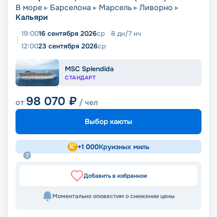
В море
Барселона
Марсель
Ливорно
Кальяри
19:00
16 сентября 2026
ср
8
дн
/
7
нч
12:00
23 сентября 2026
ср
MSC Splendida
СТАНДАРТ
98 070
₽
от
/ чел
Выбор каюты
+
1 000
Круизных миль
Добавить в избранное
Моментально оповестим о снижении цены