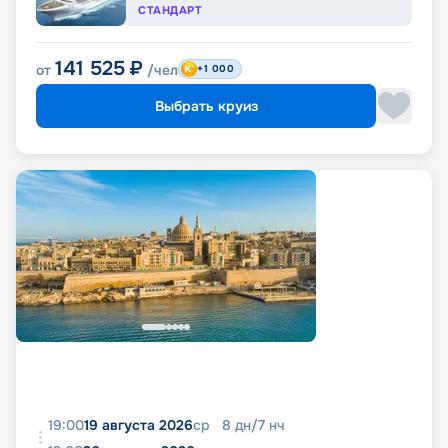
СТАНДАРТ
141 525
₽
от
/чел
+1 000
Выбрать круиз
19:00
19 августа 2026
ср
8
дн
/
7
нч