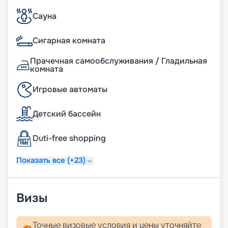
путевки, фото интерьеров. Если у вас появились
Сауна
вопросы, опытные консультанты с
удовольствием вам помогут. А услуга раннего
Сигарная комната
бронирования позвонит вам выбрать самые
лучшие места. Желаем сказочного отдыха!
Прачечная самообслуживания / Гладильная
комната
Игровые автоматы
Детский бассейн
Duti-free shopping
Показать все (+23)
Визы
Точные визовые условия и цены уточняйте