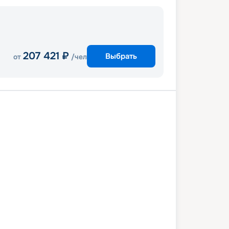
207 421
₽
Выбрать
от
/чел
ль
Ливорно
Кальяри
Палермо
та (Мальта)
В море
Барселона
ль
7 августа 2026
пн
8
дн
/
7
нч
24 августа 2026
пн
MSC Splendida
СТАНДАРТ