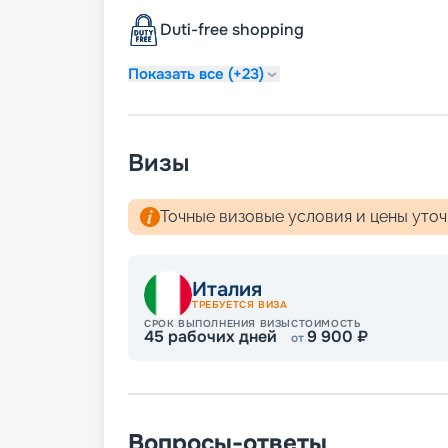
расписание туров, маршруты на 2026 - 20
Duti-free shopping
цена путевки, фото интерьеров. Если у 
консультанты с удовольствием вам помо
Показать все (+23)
позвонит вам выбрать самые лучшие мес
Визы
Точные визовые условия и цены уто
Италия
ТРЕБУЕТСЯ ВИЗА
СРОК ВЫПОЛНЕНИЯ ВИЗЫ
СТОИМОСТЬ
45
рабочих дней
9 900
₽
от
Вопросы-ответы