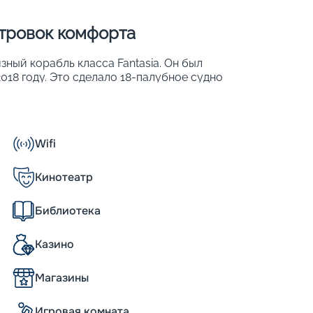
стровок комфорта
зный корабль класса Fantasia. Он был
018 году. Это сделало 18-палубное судно
я. Основные его параметры:
Wifi
о 80 % из них имеют собственный балкон;
Кинотеатр
Библиотека
 кают, рассчитанных на 3959 человек.
Казино
дой есть все необходимое для
ванной комнаты до фена. Почти 80 % из
Магазины
делка поражает своей изысканностью и
лестницы, украшенные кристаллами
Игровая комната