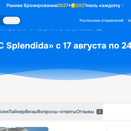
Раннее бронирование
2027
+
2027
миль каждому
рсии
Лайнер
Визы
Вопросы-ответы
Отзывы
2
Яхты
Расписание отправлений
А
C Splendida» с 17 августа по 24 августа 2026 года
Splendida» с 17 августа по 2
рсии
Лайнер
Визы
Вопросы-ответы
Отзывы
2