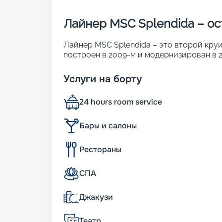
Лайнер MSC Splendida – о
Лайнер MSC Splendida – это второй круи
построен в 2009-м и модернизирован в 2
островком комфорта и изысканного стил
• ширина – 38 м;
Услуги на борту
• длина – 333 м;
• водоизмещение – 133,5 тыс. т;
24 hours room service
• осадка – 8,3 м;
• общее число кают – 1 637. Причем окол
• вместимость – 3 959 человек.
Бары и салоны
К услугам пассажиров
Рестораны
18 палуб гигантского судна вмещают 1637
СПА
Каюты различны по категориям, но в каж
комфортного отдыха: от индивидуальной 
Джакузи
них оснащено балконами. Внутренняя от
стоимостью, как например, стеклянные 
Сваровски.
Театр