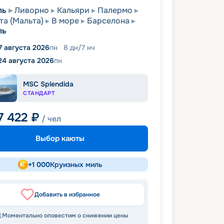
ль
Ливорно
Кальяри
Палермо
та (Мальта)
В море
Барселона
ль
7 августа 2026
пн
8
дн
/
7
нч
24 августа 2026
пн
MSC Splendida
СТАНДАРТ
7 422
₽
/ чел
Выбор каюты
+
1 000
Круизных миль
Добавить в избранное
Моментально оповестим о снижении цены