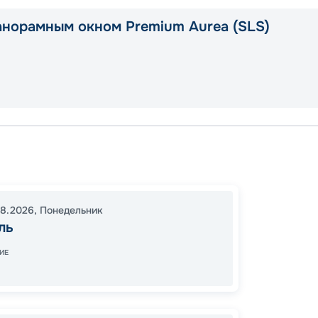
анорамным окном Premium Aurea (SLS)
Марсе
Валлет
Марсе
08.2026
,
Понедельник
16:00
1
ль
08:00
ИЕ