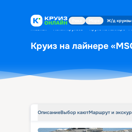
Описание
Выбор кают
Маршрут и экску
Река
Море
Ж/д круизы
Главная
•
Поиск круизов
•
Круиз на лайнере «MS
Круиз на лайнере «MSC 
Описание
Выбор кают
Маршрут и экску