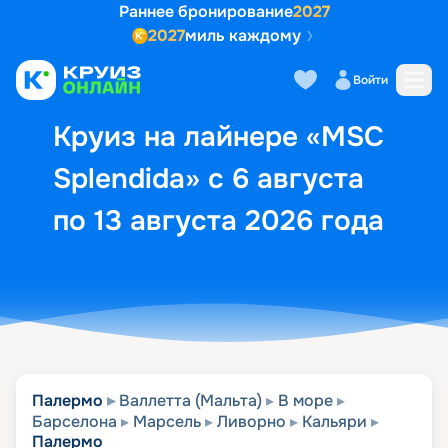
Раннее бронирование
2027
2027
миль каждому
Описание
Выбор кают
Маршрут и экск
Войти
Круиз на лайнере «MSC
Splendida» с 6 августа
по 13 августа 2026 года
Палермо
Валлетта (Мальта)
В море
Барселона
Марсель
Ливорно
Кальяри
Палермо