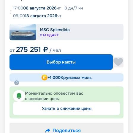
17:00
06 августа 2026
чт
8
дн
/
7
нч
09:00
13 августа 2026
чт
MSC Splendida
СТАНДАРТ
275 251
₽
от
/ чел
Выбор каюты
+
1 000
Круизных миль
Моментально оповестим вас
о снижении цены
Узнать о снижении цены
Поделиться