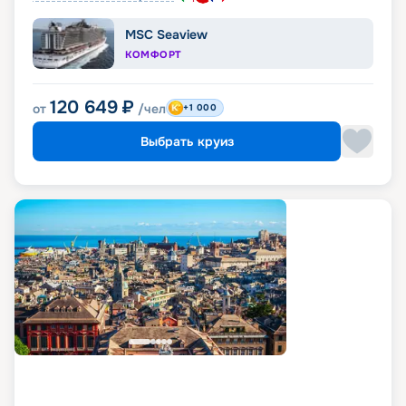
MSC Seaview
КОМФОРТ
120 649
₽
от
/чел
+1 000
Выбрать круиз