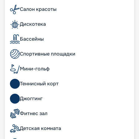
американский стейк – есть блюда на любой вкус,
в том числе детские и вегетарианские. Если же
Салон красоты
захочется побаловать себя вкусным коктейлем
или изумительным десертом, то к услугам
Дискотека
туристов многочисленные бары и кафетерии:
бар-мороженое, спорт-бар, пиано и другие.
Бассейны
Развлечения на лайнере
Спортивные площадки
Богатейшая инфраструктура плавучего мини-
города не даст заскучать, что подтверждают
Мини-гольф
восторженные отзывы туристов. Шоу мирового
класса в Strand Theatre, игра на удачу в Royal
Теннисный корт
Palm Casino, дискотеки в Club 33 Disco обрадуют
тех, кто любит веселиться в компании. Если же
вы мечтаете о тихом любовании природой, то
Джоггинг
вас ждут удобные шезлонги на палубе.
Восстановить силы помогут спа-комплекс Aurea
Фитнес зал
Spa и Wellness-центр. Также к услугам
пассажиров бассейны, аквапарк, зона бутиков,
Детская комната
фитнес-зал, сауна, джакузи, 4D-кинотеатр – и
множество других развлечений. Для юных