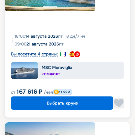
18:00
14 августа 2026
пт
8
дн
/
7
нч
09:00
21 августа 2026
пт
Вы посетите 4 страны:
MSC Meraviglia
КОМФОРТ
167 616
₽
от
/чел
+1 000
Выбрать круиз