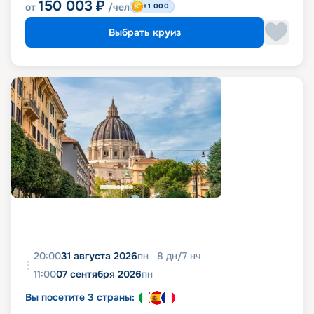
150 003
₽
от
/чел
+1 000
Выбрать круиз
20:00
31 августа 2026
пн
8
дн
/
7
нч
11:00
07 сентября 2026
пн
Вы посетите 3 страны: