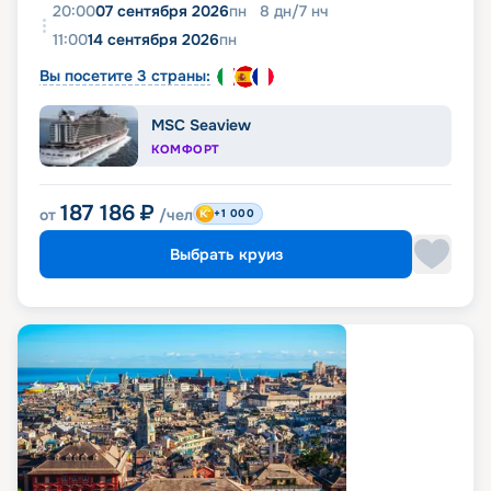
20:00
07 сентября 2026
пн
8
дн
/
7
нч
11:00
14 сентября 2026
пн
Вы посетите 3 страны:
MSC Seaview
КОМФОРТ
187 186
₽
от
/чел
+1 000
Выбрать круиз