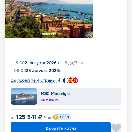
18:00
21 августа 2026
пт
8
дн
/
7
нч
09:00
28 августа 2026
пт
Вы посетите 4 страны:
MSC Meraviglia
КОМФОРТ
125 541
₽
от
/чел
+1 000
Выбрать круиз