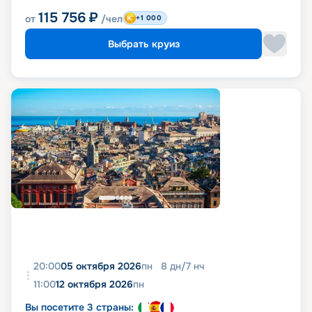
115 756
₽
от
/чел
+1 000
Выбрать круиз
20:00
05 октября 2026
пн
8
дн
/
7
нч
11:00
12 октября 2026
пн
Вы посетите 3 страны: