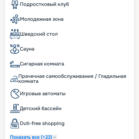
путешественников обустроены интереснейшие
Подростковый клуб
игровые зоны, подростковые клубы, бассейн,
водяные горки.
Молодежная зона
Вы можете купить путевку на нашем сайте
онлайн. Здесь представлено актуальное
расписание туров, маршруты на 2026 - 2027 г.,
Шведский стол
схема размещения и описание кают, цена
путевки, фото интерьеров. Если у вас появились
Сауна
вопросы, опытные консультанты с
удовольствием вам помогут. А услуга раннего
Сигарная комната
бронирования позвонит вам выбрать самые
лучшие места. Желаем сказочного отдыха!
Прачечная самообслуживания / Гладильная
комната
Игровые автоматы
Детский бассейн
Duti-free shopping
Показать все (+23)