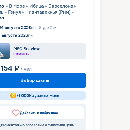
мо
В море
Ибица
Барселона
ль
Генуя
Чивитавеккья (Рим)
мо
24 августа 2026
пн
8
дн
/
7
нч
1 августа 2026
пн
MSC Seaview
КОМФОРТ
 154
₽
/ чел
Выбор каюты
+
1 000
Круизных миль
Добавить в избранное
Моментально оповестим о снижении цены