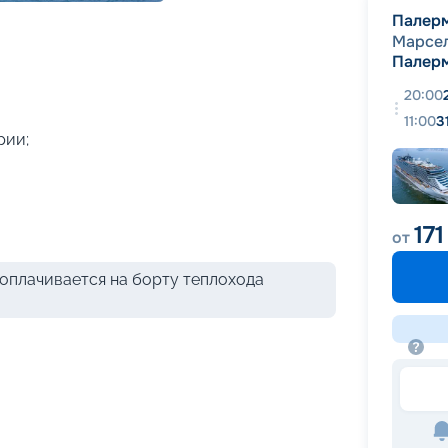
+
40
фотографий
Палер
Марсе
Палер
20:00
11:00
3
рии;
171
от
оплачивается на борту теплохода