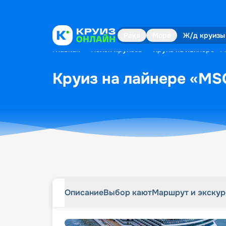
Описание
Выбор кают
Маршрут и экску
Река
Море
Ж/д круизы
Главная
•
Поиск круизов
•
Круиз на лайнере «M
Круиз на лайнере «MSC
Описание
Выбор кают
Маршрут и экску