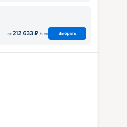
212 633
₽
Выбрать
от
/чел
мо
В море
Ибица
Барселона
ль
Генуя
Чивитавеккья (Рим)
мо
24 августа 2026
пн
8
дн
/
7
нч
1 августа 2026
пн
MSC Seaview
КОМФОРТ