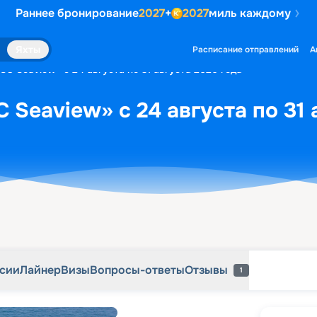
Раннее бронирование
2027
+
2027
миль каждому
рсии
Лайнер
Визы
Вопросы-ответы
Отзывы
1
Яхты
Расписание отправлений
А
SC Seaview» с 24 августа по 31 августа 2026 года
 Seaview» с 24 августа по 31 
рсии
Лайнер
Визы
Вопросы-ответы
Отзывы
1