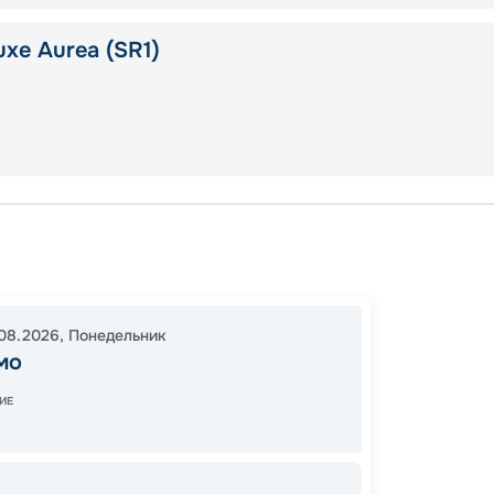
xe Aurea (SR1)
Палер
Марсе
Палер
08.2026
,
Понедельник
20:00
мо
11:00
3
ИЕ