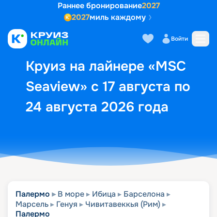
Раннее бронирование
2027
2027
миль каждому
Описание
Выбор кают
Маршрут и экск
Войти
Круиз на лайнере «MSC
Seaview» с 17 августа по
24 августа 2026 года
Палермо
В море
Ибица
Барселона
Марсель
Генуя
Чивитавеккья (Рим)
Палермо