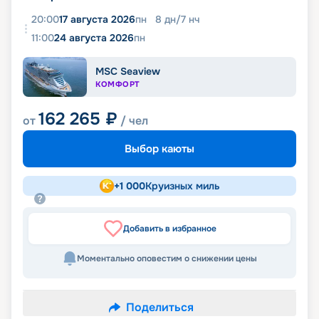
20:00
17 августа 2026
пн
8
дн
/
7
нч
11:00
24 августа 2026
пн
MSC Seaview
КОМФОРТ
162 265
₽
от
/ чел
Выбор каюты
+
1 000
Круизных миль
Добавить в избранное
Моментально оповестим о снижении цены
Поделиться