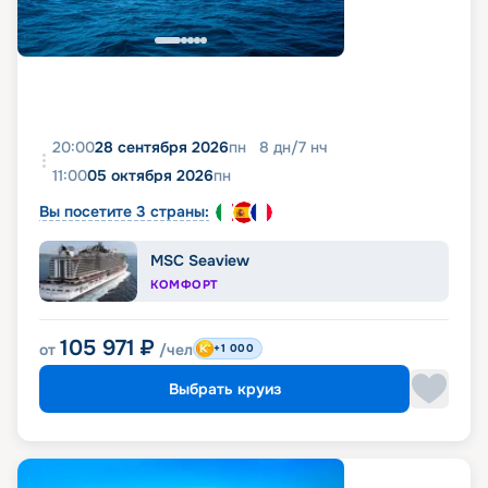
20:00
28 сентября 2026
пн
8
дн
/
7
нч
11:00
05 октября 2026
пн
Вы посетите 3 страны:
MSC Seaview
КОМФОРТ
105 971
₽
от
/чел
+1 000
Выбрать круиз