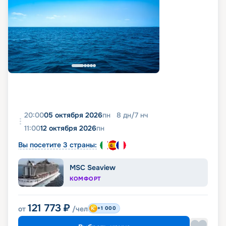
20:00
05 октября 2026
пн
8
дн
/
7
нч
11:00
12 октября 2026
пн
Вы посетите 3 страны:
MSC Seaview
КОМФОРТ
121 773
₽
от
/чел
+1 000