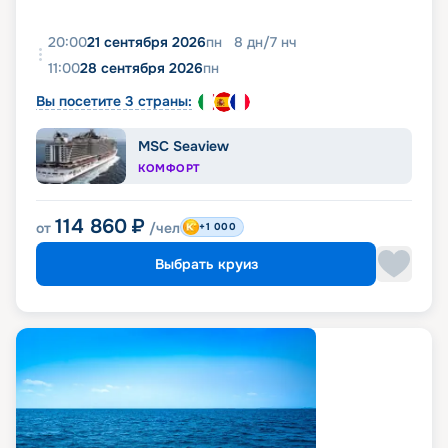
20:00
21 сентября 2026
пн
8
дн
/
7
нч
11:00
28 сентября 2026
пн
Вы посетите 3 страны:
MSC Seaview
КОМФОРТ
114 860
₽
от
/чел
+1 000
Выбрать круиз