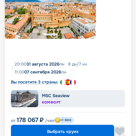
20:00
31 августа 2026
пн
8
дн
/
7
нч
11:00
07 сентября 2026
пн
Вы посетите 3 страны:
MSC Seaview
КОМФОРТ
178 067
₽
от
/чел
+1 000
Выбрать круиз