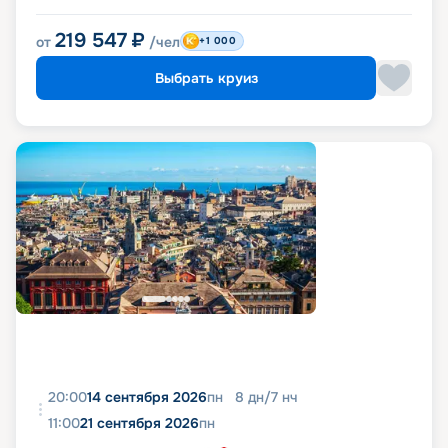
219 547
₽
от
/чел
+1 000
Выбрать круиз
20:00
14 сентября 2026
пн
8
дн
/
7
нч
11:00
21 сентября 2026
пн