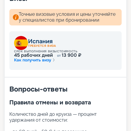
Наша компания предлагает купить путевку на
лайнер MSC Fantasia в навигацию 2026 - 2027 г.
На сайте вы найдете актуальное расписание и
Точные визовые условия и цены уточняйте
маршруты круизов, цену путевки, схемы палуб,
у специалистов при бронировании
описание кают, фото внутренних интерьеров,
отзывы опытных круизеров. Если у вас возникли
вопросы, вас с удовольствием
Испания
проконсультирует опытный специалист
ТРЕБУЕТСЯ ВИЗА
компании. Круиз на лайнере MSC Fantasia –
СРОК ВЫПОЛНЕНИЯ ВИЗЫ
СТОИМОСТЬ
мечта, ставшая реальностью!
45
рабочих дней
13 900
₽
от
Как получить визу
Вопросы-ответы
Правила отмены и возврата
Количество дней до круиза — процент
удержания от стоимости: