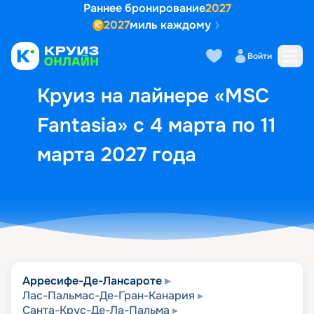
Раннее бронирование
2027
2027
миль каждому
Описание
Выбор кают
Маршрут и экск
Войти
Круиз на лайнере «MSC
Fantasia» с 4 марта по 11
марта 2027 года
Арресифе-Де-Лансароте
Лас-Пальмас-Де-Гран-Канария
Санта-Крус-Де-Ла-Пальма