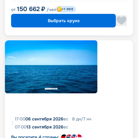
150 662
₽
от
/чел
+1 000
Выбрать круиз
17:00
06 сентября 2026
вс
8
дн
/
7
нч
07:00
13 сентября 2026
вс
Вы посетите 4 страны: