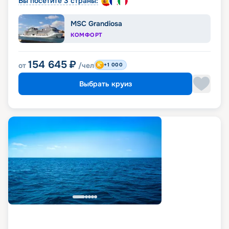
Вы посетите 3 страны:
MSC Grandiosa
КОМФОРТ
154 645
₽
от
/чел
+1 000
Выбрать круиз