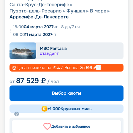
Санта-Крус-Де-Тенерифе
Пуэрто-дель-Росарио
Фуншал
В море
Арресифе-Де-Лансароте
18:00
04 марта 2027
чт
8
дн
/
7
нч
08:00
11 марта 2027
чт
MSC Fantasia
СТАНДАРТ
Цена снижена на
21
%
/ Выгода
25 891
₽
87 529
₽
от
/ чел
Выбор каюты
+
1 000
Круизных миль
Добавить в избранное