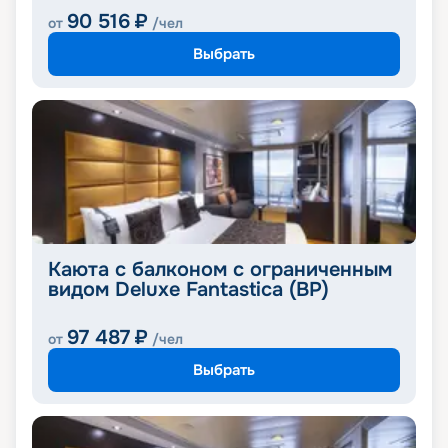
90 516
₽
от
/чел
Выбрать
Каюта с балконом с ограниченным
видом Deluxe Fantastica (BP)
97 487
₽
от
/чел
Выбрать