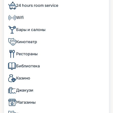
много номеров с личным балконом. Уникальные
24 hours room service
технологические системы позволяют экономно
расходовать ресурсы и обеспечивают кораблю
Wifi
почетную приставку ЭКО-. Также большое
внимание уделяется комфорту пассажиров, их
Бары и салоны
разносторонним развлечениям. Основные
характеристики лайнера:
• ширина – 38 м;
Кинотеатр
• длина – 333 м;
• число палуб – 18. Из них 13 – пассажирские;
Рестораны
• водоизмещение – 133,5 тыс. т;
• осадка – 8,7 м;
• скорость – 23,3 узла;
Библиотека
• общее число кают – 1 637. В них с комфортом
размещается до 4 363 человек.
Казино
К услугам пассажиров
Джакузи
MSC Fantasia поражает туристов своими
масштабами: 18 палуб, 1637 кают, 4363
Магазины
пассажира. Не меньшее впечатление
производит уникальный дизайн внутренних