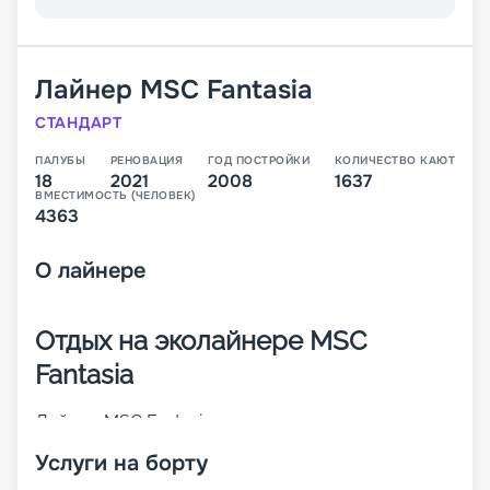
Лайнер
MSC Fantasia
СТАНДАРТ
ПАЛУБЫ
РЕНОВАЦИЯ
ГОД ПОСТРОЙКИ
КОЛИЧЕСТВО КАЮТ
18
2021
2008
1637
ВМЕСТИМОСТЬ (ЧЕЛОВЕК)
4363
О
лайнере
Отдых на эколайнере MSC
Fantasia
Лайнер MSC Fantasia – первое круизное судно
своего класса. Оно было построено в 2008 году
Услуги на борту
и в 2023 г. претерпело значительные изменения.
Большинство кают на нем – внешние. Причем