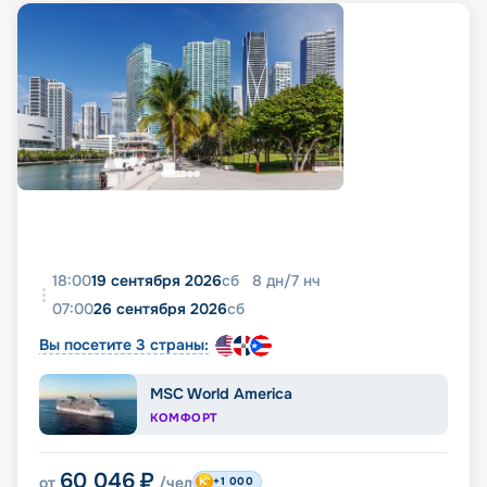
18:00
19 сентября 2026
сб
8
дн
/
7
нч
07:00
26 сентября 2026
сб
Вы посетите 3 страны:
MSC World America
КОМФОРТ
60 046
₽
от
/чел
+1 000