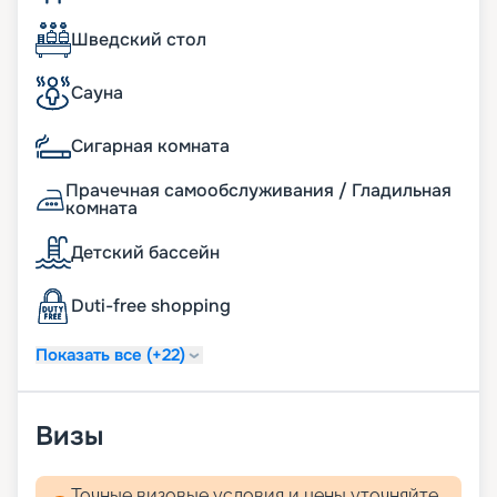
«Круиз.онлайн»
Шведский стол
Туры MSC Poesia в 2026 - 2027 годах привлекают
разнообразием маршрутов и сроков. Это может
Сауна
быть недельный круиз с посещением портов
Англии, Франции, Нидерландов и Германии или
Сигарная комната
месячное путешествие от Нью-Йорка до
Варнемюнде. Вы можете купить путевку онлайн,
Прачечная самообслуживания / Гладильная
не выходя из дома. Мы собрали для вас всю
комната
необходимую информацию – актуальное
расписание круизов, цены, схемы палуб,
Детский бассейн
описание кают и прочее. Перед вами – весь мир!
Duti-free shopping
Показать все (+22)
Визы
Точные визовые условия и цены уточняйте