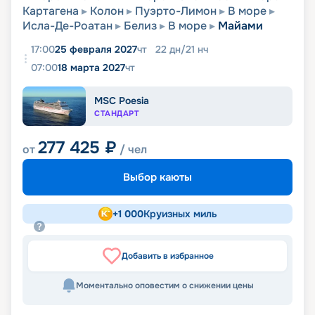
Картагена
Колон
Пуэрто-Лимон
В море
Исла-Де-Роатан
Белиз
В море
Майами
17:00
25 февраля 2027
чт
22
дн
/
21
нч
07:00
18 марта 2027
чт
MSC Poesia
СТАНДАРТ
277 425
₽
от
/ чел
Выбор каюты
+
1 000
Круизных миль
Добавить в избранное
Моментально оповестим о снижении цены