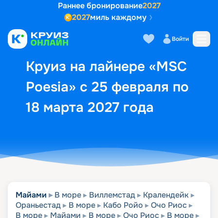
Раннее бронирование
2027
2027
миль каждому
Описание
Выбор кают
Маршрут и экск
Войти
Круиз на лайнере «MSC
Poesia» с 25 февраля по
18 марта 2027 года
Майами
В море
Виллемстад
Кралендейк
Ораньестад
В море
Кабо Ройо
Очо Риос
В море
Майами
В море
Очо Риос
В море