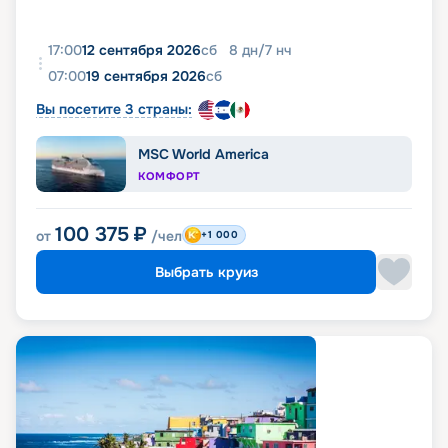
17:00
12 сентября 2026
сб
8
дн
/
7
нч
07:00
19 сентября 2026
сб
Вы посетите 3 страны:
MSC World America
КОМФОРТ
100 375
₽
от
/чел
+1 000
Выбрать круиз