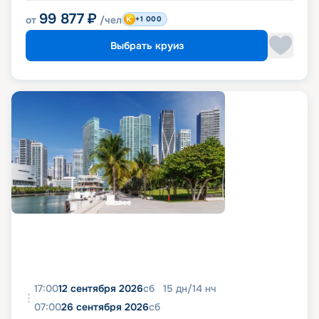
99 877
₽
от
/чел
+1 000
Выбрать круиз
17:00
12 сентября 2026
сб
15
дн
/
14
нч
07:00
26 сентября 2026
сб