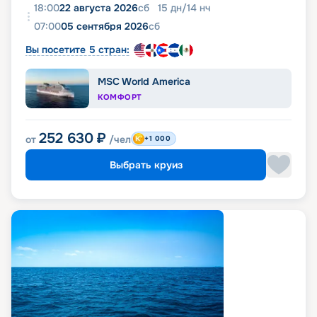
18:00
22 августа 2026
сб
15
дн
/
14
нч
07:00
05 сентября 2026
сб
Вы посетите 5 стран:
MSC World America
КОМФОРТ
252 630
₽
от
/чел
+1 000
Выбрать круиз