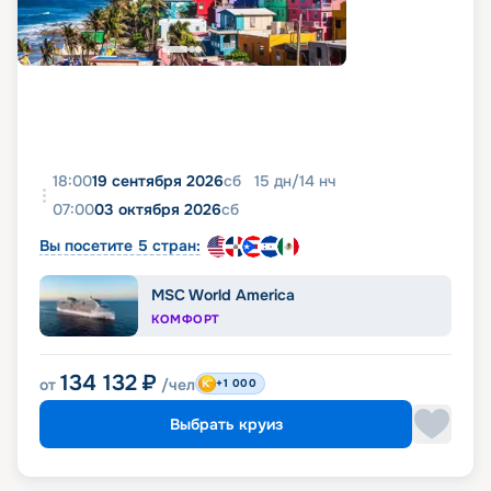
18:00
19 сентября 2026
сб
15
дн
/
14
нч
07:00
03 октября 2026
сб
Вы посетите 5 стран:
MSC World America
КОМФОРТ
134 132
₽
от
/чел
+1 000
Выбрать круиз