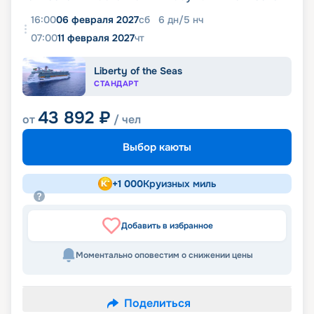
16:00
06 февраля 2027
сб
6
дн
/
5
нч
07:00
11 февраля 2027
чт
Liberty of the Seas
СТАНДАРТ
43 892
₽
от
/ чел
Выбор каюты
+
1 000
Круизных миль
Добавить в избранное
Моментально оповестим о снижении цены
Поделиться