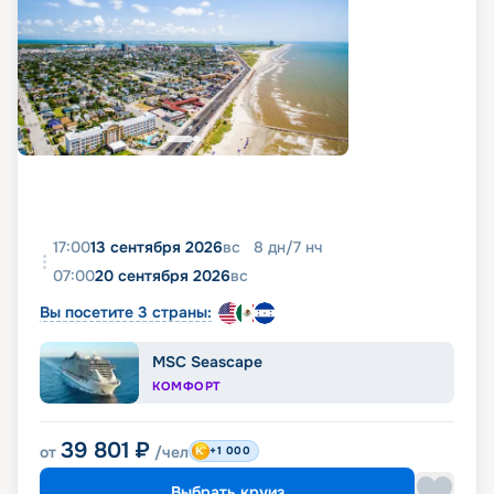
17:00
13 сентября 2026
вс
8
дн
/
7
нч
07:00
20 сентября 2026
вс
Вы посетите 3 страны:
MSC Seascape
КОМФОРТ
39 801
₽
от
/чел
+1 000
Выбрать круиз