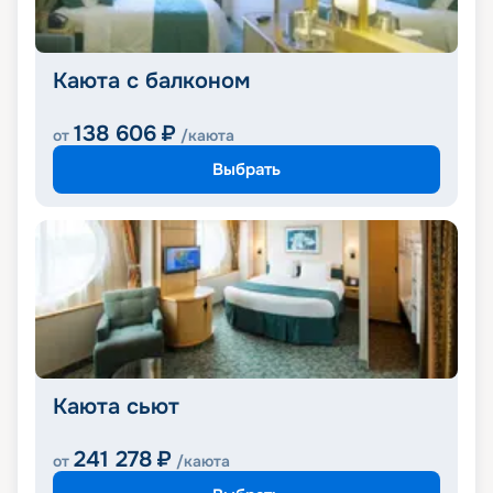
Каюта с балконом
138 606
₽
от
/каюта
Выбрать
Каюта сьют
241 278
₽
от
/каюта