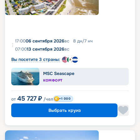
17:00
06 сентября 2026
вс
8
дн
/
7
нч
07:00
13 сентября 2026
вс
Вы посетите 3 страны:
MSC Seascape
КОМФОРТ
45 727
₽
от
/чел
+1 000
Выбрать круиз