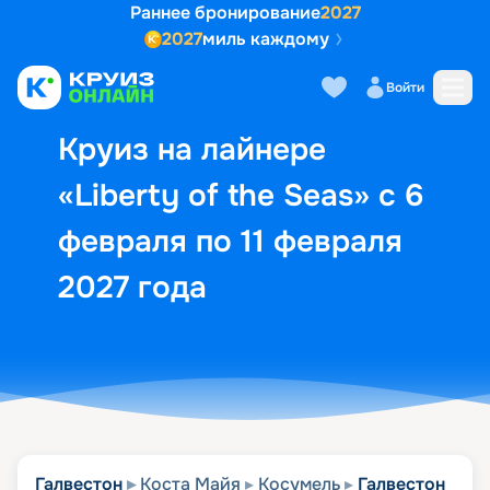
Раннее бронирование
2027
2027
миль каждому
Описание
Выбор кают
Маршрут и экск
Войти
Круиз на лайнере
«Liberty of the Seas» с 6
февраля по 11 февраля
2027 года
Галвестон
Коста Майя
Косумель
Галвестон