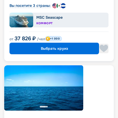
Вы посетите 3 страны:
MSC Seascape
КОМФОРТ
37 826
₽
от
/чел
+1 000
Выбрать круиз