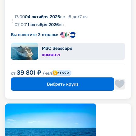
17:00
04 октября 2026
вс
8
дн
/
7
нч
07:00
11 октября 2026
вс
Вы посетите 3 страны:
MSC Seascape
КОМФОРТ
39 801
₽
от
/чел
+1 000
Выбрать круиз