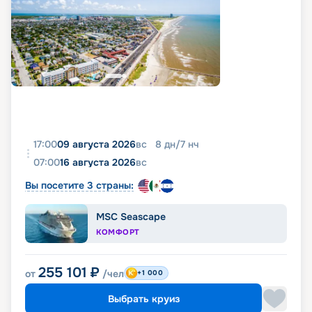
17:00
09 августа 2026
вс
8
дн
/
7
нч
07:00
16 августа 2026
вс
Вы посетите 3 страны:
MSC Seascape
КОМФОРТ
255 101
₽
от
/чел
+1 000
Выбрать круиз