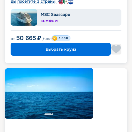
Вы посетите 3 страны:
MSC Seascape
КОМФОРТ
50 665
₽
от
/чел
+1 000
Выбрать круиз