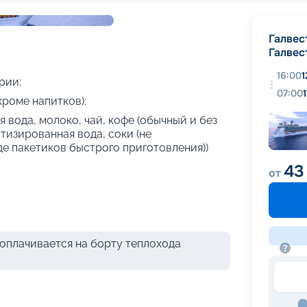
+
21
фотографий
Галвес
Галвес
16:00
1
рии;
07:00
кроме напитков);
 вода, молоко, чай, кофе (обычный и без
атизированная вода, соки (не
де пакетиков быстрого приготовления))
43
от
оплачивается на борту теплохода