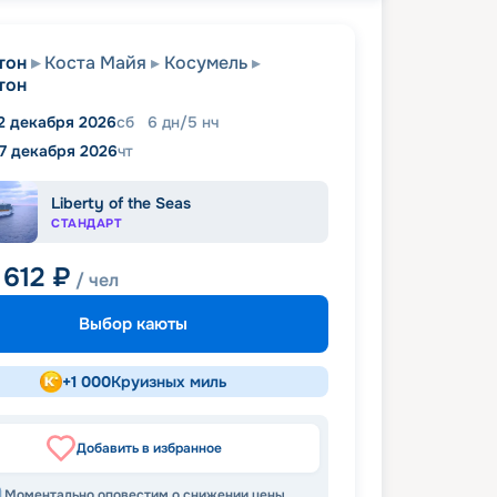
тон
Коста Майя
Косумель
тон
2 декабря 2026
сб
6
дн
/
5
нч
17 декабря 2026
чт
Liberty of the Seas
СТАНДАРТ
 612
₽
/ чел
Выбор каюты
+
1 000
Круизных миль
Добавить в избранное
Моментально оповестим о снижении цены