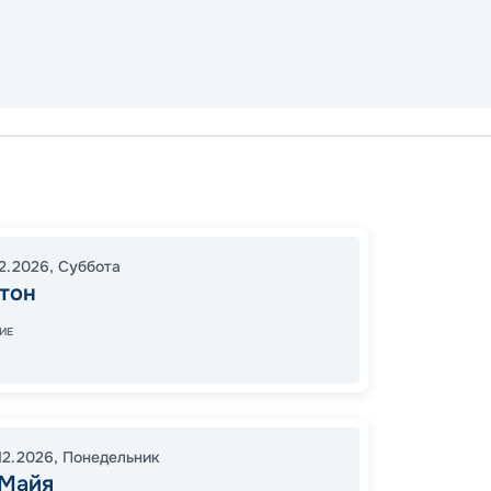
Галвес
Галвес
16:00
1
12.2026
,
Суббота
07:00
тон
ИЕ
43
от
12.2026
,
Понедельник
 Майя