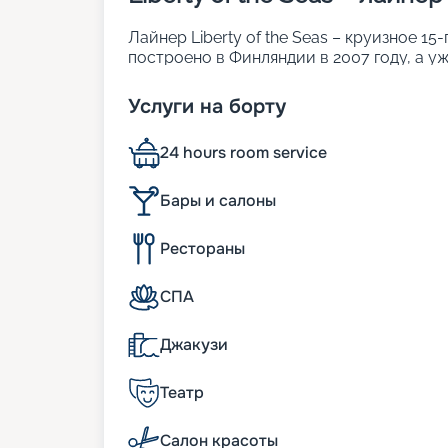
Лайнер Liberty of the Seas – круизное 1
построено в Финляндии в 2007 году, а у
борту созданы все условия для комфорт
детьми, романтичных пар. Центральная 
Услуги на борту
городской бульвар. Особенности судна:
• ширина – 56 метров;
24 hours room service
• длина – 339 м;
• водоизмещение – 160 тыс. т;
• осадка – 8 м;
Бары и салоны
• скорость – до 22 узлов;
• общее число кают – 1 817. В них можно 
Рестораны
Разнообразие развлечений
СПА
Неспешные прогулки.
Одна из изюминок L
Джакузи
променад» (Royal Promenade). Это прогу
136 м, которая протянулась вдоль всег
бутиков, точек питания и лаунж-баров.
Театр
свежим воздухом и первыми лучами сол
выпечку. Днем – посидеть в уютном рест
Салон красоты
панорамным мезонином наполняется за