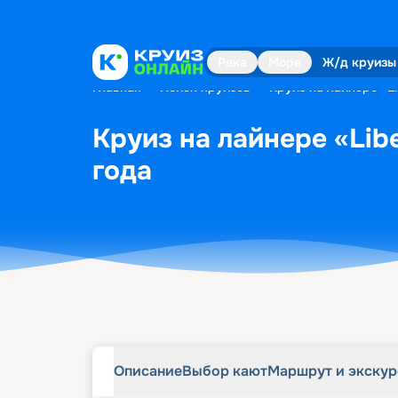
Описание
Выбор кают
Маршрут и экску
Река
Море
Ж/д круизы
Главная
•
Поиск круизов
•
Круиз на лайнере «Li
Круиз на лайнере «Libe
года
Описание
Выбор кают
Маршрут и экску