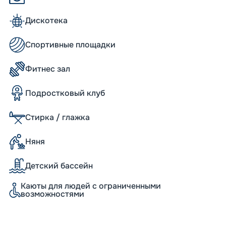
руизный лайнер, который может
тличные условия и для тех, кто
Дискотека
 судне имеются небольшое поле для
ский ринг и др. Многих не оставят
Спортивные площадки
финга FlowRider. Настоящим экстримом
 Также можно получить массу
Фитнес зал
ми профессионалов на ледовой сцене
ь развлечений. Рассмотрите детально план
тересного.
Подростковый клуб
ра выделяется спа-салон Vitality Spa,
дур. С полным их обзором легко
Стирка / глажка
лающих ждут акупунктура, массаж,
и т. д. Получить заряд бодрости и
нес-центре с новыми различными
Няня
ам и насыщенности Liberty of The Seas
Детский бассейн
ву. Здесь созданы все условия для
На палубах корабля предусмотрены арт-
Каюты для людей с ограниченными
араоке в клубе On Air Club, казино Royale.
возможностями
ьшой ночной клуб под открытым небом.