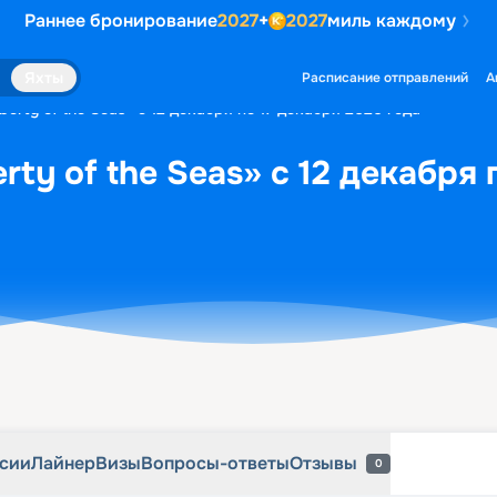
Раннее бронирование
2027
+
2027
миль каждому
рсии
Лайнер
Визы
Вопросы-ответы
Отзывы
0
Яхты
Расписание отправлений
А
berty of the Seas» с 12 декабря по 17 декабря 2026 года
rty of the Seas» с 12 декабря 
рсии
Лайнер
Визы
Вопросы-ответы
Отзывы
0