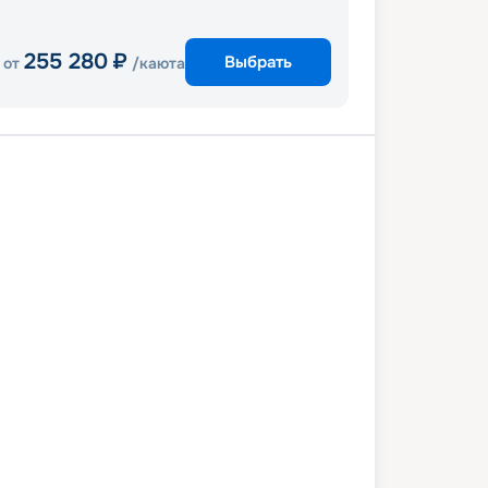
255 280
₽
Выбрать
от
/каюта
тон
Коста Майя
Косумель
тон
2 декабря 2026
сб
6
дн
/
5
нч
17 декабря 2026
чт
Liberty of the Seas
СТАНДАРТ
 612
₽
/ чел
Выбор каюты