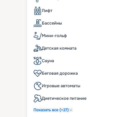
Активный отдых.
Liberty of The Seas – к
преподносить сюрпризы. Здесь созданы о
Лифт
предпочитает активные развлечения. На
гольфа, караоке-клуб On Air Club, боксер
Бассейны
равнодушными аквапарк, симулятор сер
может стать посещение ледового катка.
Мини-гольф
удовольствия, наблюдая за выступления
Studio. И это далеко не полный перечен
палуб, и вы точно найдете еще много ин
Детская комната
Здоровье и расслабление.
На схеме лайне
который предоставляет более 100 проце
Сауна
ознакомиться уже на судне. Но всех же
восстанавливающие комплексы для волос 
оздоровиться можно в современном фит
Беговая дорожка
тренажерами.
Занятия по интересам.
По характеристик
Игровые автоматы
можно назвать настоящим городом на пла
реализации потребностей отдыхающих. 
Диетическое питание
галерея BRITTO Gallery и 3D-кинотеатр, к
Волнующими спецэффектами удивит бол
Показать все (+27)
Питание