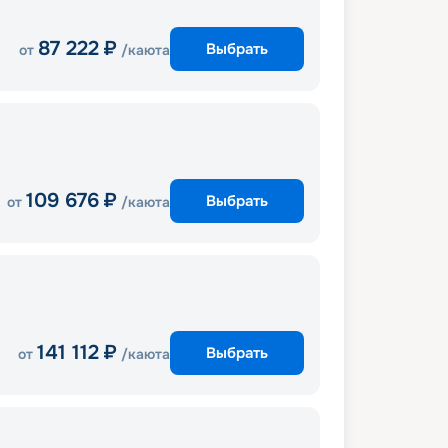
87 222
₽
Выбрать
от
/каюта
109 676
₽
Выбрать
от
/каюта
141 112
₽
Выбрать
от
/каюта