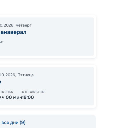
Порт К
Порт К
Косум
10.2026
,
Четверг
Оушен
Канаверал
17:00
0
ИЕ
07:00
.10.2026
,
Пятница
Цена
у
66
от
СТОЯНКА
ОТПРАВЛЕНИЕ
9 ч 00 мин
19:00
все дни (9)