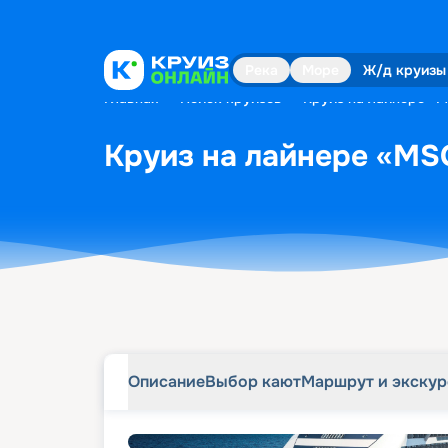
Описание
Выбор кают
Маршрут и экску
Река
Море
Ж/д круизы
Главная
•
Поиск круизов
•
Круиз на лайнере «MS
Круиз на лайнере «MSC
Описание
Выбор кают
Маршрут и экску