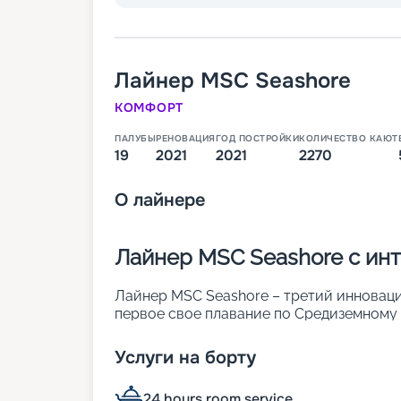
Лайнер
MSC Seashore
КОМФОРТ
ПАЛУБЫ
РЕНОВАЦИЯ
ГОД ПОСТРОЙКИ
КОЛИЧЕСТВО КАЮТ
19
2021
2021
2270
О
лайнере
Лайнер MSC Seashore с и
Лайнер MSC Seashore – третий инновацио
первое свое плавание по Средиземному м
2 270 каютах 12 разных классов может ра
этом лайнере больше всего номеров с 
Услуги на борту
особенности 19-палубного судна:
• ширина – 41 метр;
24 hours room service