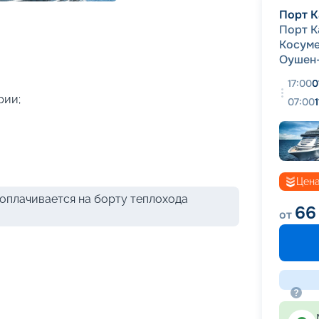
+
43
фотографий
Порт К
Порт К
Косум
Оушен
17:00
0
рии;
07:00
Цена
оплачивается на борту теплохода
66
от