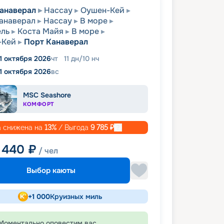
анаверал
Нассау
Оушен-Кей
анаверал
Нассау
В море
ель
Коста Майя
В море
-Кей
Порт Канаверал
1 октября 2026
чт
11
дн
/
10
нч
11 октября 2026
вс
MSC Seashore
КОМФОРТ
 снижена на
13
%
/ Выгода
9 785
₽
 440
₽
/ чел
Выбор каюты
+
1 000
Круизных миль
Моментально оповестим вас