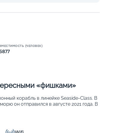
ВМЕСТИМОСТЬ (ЧЕЛОВЕК)
5877
Пишит
нтересными «фишками»
нный корабль в линейке Seaside-Class. В
орю он отправился в августе 2021 года. В
зместиться до 5 877 человек. Причем на
индивидуальными балконами. Другие
Wifi