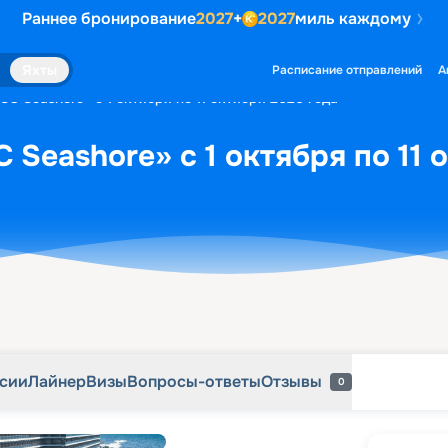
Раннее бронирование
2027
+
2027
миль каждому
рсии
Лайнер
Визы
Вопросы-ответы
Отзывы
0
Яхты
Расписание отправлений
А
C Seashore» с 1 октября по 11 октября 2026 года
 Seashore» с 1 октября по 11 
рсии
Лайнер
Визы
Вопросы-ответы
Отзывы
0