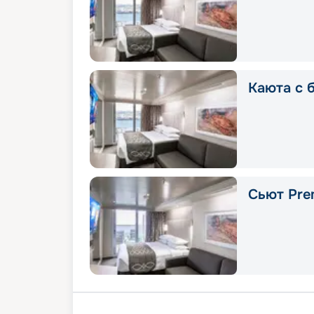
Каюта с б
Сьют Pre