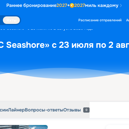
Раннее бронирование
2027
+
2027
миль каждому
рсии
Лайнер
Вопросы-ответы
Отзывы
0
Яхты
Расписание отправлений
А
SC Seashore» с 23 июля по 2 августа 2026 года
 Seashore» с 23 июля по 2 ав
рсии
Лайнер
Вопросы-ответы
Отзывы
0