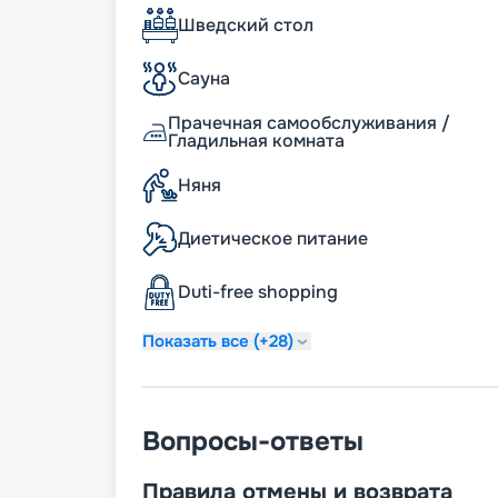
ярким и полным впечатлений круизом, г
Шведский стол
оставят даже привередливых гостей в во
можете изучить расписание, маршруты, 
Сауна
других клиентов и смотрите фото и план 
покупайте ее на навигацию 2026 - 2027.
Прачечная самообслуживания /
настоящее удовольствие от путешествия
Гладильная комната
комфортным.
Няня
Диетическое питание
Duti-free shopping
Показать все (+28)
Вопросы-ответы
Правила отмены и возврата