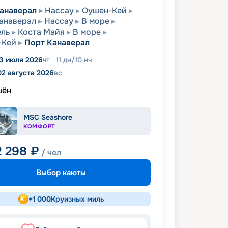
анаверал
Нассау
Оушен-Кей
анаверал
Нассау
В море
ель
Коста Майя
В море
-Кей
Порт Канаверал
3 июля 2026
чт
11
дн
/
10
нч
02 августа 2026
вс
шён
MSC Seashore
КОМФОРТ
2 298
₽
/ чел
Выбор каюты
+
1 000
Круизных миль