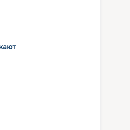
 кают
анаверал
Нассау
Оушен-Кей
анаверал
Нассау
В море