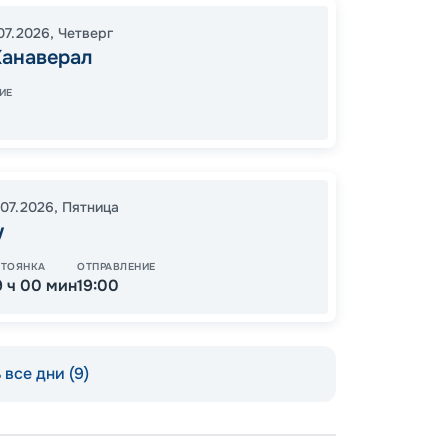
Косум
07.2026
,
Четверг
Оушен
Канаверал
17:00
2
ИЕ
07:00
Завер
.07.2026
,
Пятница
у
14
от
СТОЯНКА
ОТПРАВЛЕНИЕ
9 ч 00 мин
19:00
все дни (9)