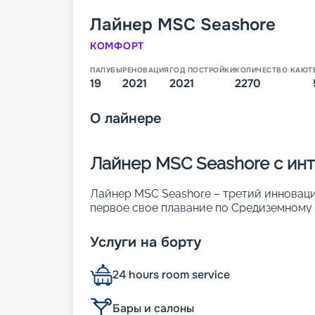
Лайнер
MSC Seashore
КОМФОРТ
ПАЛУБЫ
РЕНОВАЦИЯ
ГОД ПОСТРОЙКИ
КОЛИЧЕСТВО КАЮТ
19
2021
2021
2270
О
лайнере
Лайнер MSC Seashore с и
Лайнер MSC Seashore – третий инновацио
первое свое плавание по Средиземному м
2 270 каютах 12 разных классов может ра
этом лайнере больше всего номеров с 
Услуги на борту
особенности 19-палубного судна:
• ширина – 41 метр;
24 hours room service
• длина – 339 м;
• осадка – 9 м;
• водоизмещение – более 170 тыс. тонн;
Бары и салоны