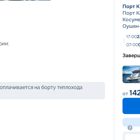
+
43
фотографий
Порт К
Порт К
Косум
Оушен
17:00
2
рии;
07:00
Завер
оплачивается на борту теплохода
14
от