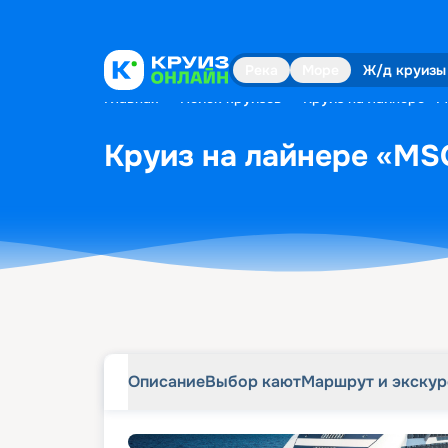
Описание
Выбор кают
Маршрут и экску
Река
Море
Ж/д круизы
Главная
•
Поиск круизов
•
Круиз на лайнере «M
Круиз на лайнере «MSC
Описание
Выбор кают
Маршрут и экску