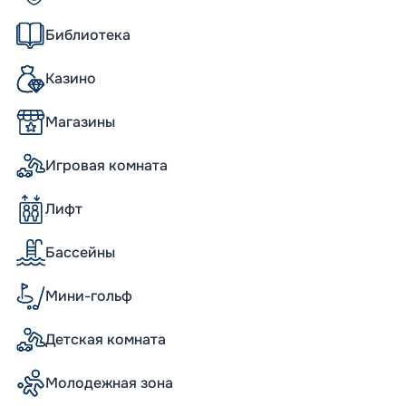
 привлекает 9-метровая светодиодная
Библиотека
ды.
Казино
Магазины
угих кораблей даже своим размером: он
волили спокойно разместить
и насыщенного времяпровождения.
Игровая комната
изированные рестораны в прогулочной
дом или ужином, любуясь бескрайними
Лифт
йн на корме судна и новое двухуровневое
б лайнера оказал влияние и на номерной
 предлагают комфортное размещение. Для
Бассейны
во развлечений в расширенной детской
кже на верхних палубах корабль
Мини-гольф
 с гардеробными, два шикарных сьюта с
ми для загара.
Детская комната
айн»
Молодежная зона
руиз.онлайн» и MSC Seashore! Насладитесь