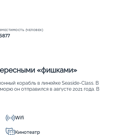
ВМЕСТИМОСТЬ (ЧЕЛОВЕК)
5877
Пишит
нтересными «фишками»
нный корабль в линейке Seaside-Class. В
орю он отправился в августе 2021 года. В
зместиться до 5 877 человек. Причем на
индивидуальными балконами. Другие
Wifi
Кинотеатр