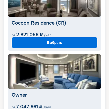
Cocoon Residence (CR)
2 821 056
₽
от
/чел
Выбрать
Owner
7 047 661
₽
от
/чел