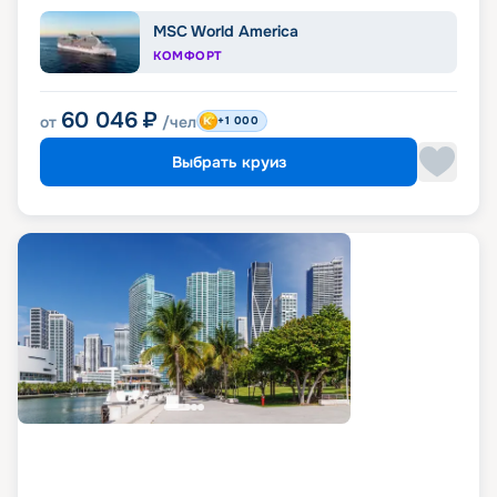
MSC World America
КОМФОРТ
60 046
₽
от
/чел
+1 000
Выбрать круиз