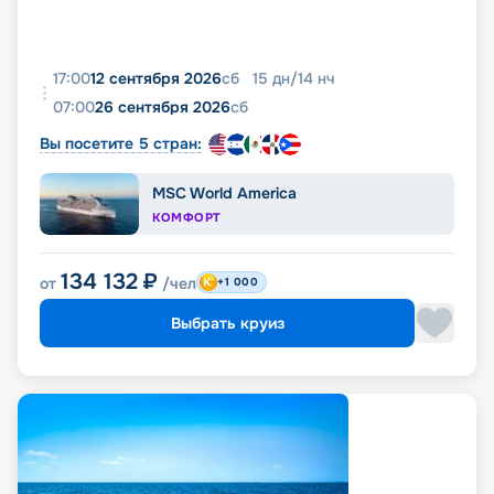
17:00
12 сентября 2026
сб
15
дн
/
14
нч
07:00
26 сентября 2026
сб
Вы посетите 5 стран:
MSC World America
КОМФОРТ
134 132
₽
от
/чел
+1 000
Выбрать круиз