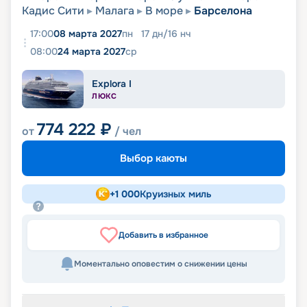
Кадис Сити
Малага
В море
Барселона
17:00
08 марта 2027
пн
17
дн
/
16
нч
08:00
24 марта 2027
ср
Explora I
ЛЮКС
774 222
₽
от
/ чел
Выбор каюты
+
1 000
Круизных миль
Добавить в избранное
Моментально оповестим о снижении цены