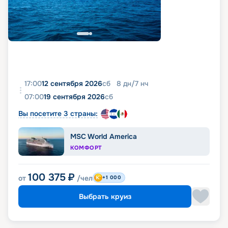
17:00
12 сентября 2026
сб
8
дн
/
7
нч
07:00
19 сентября 2026
сб
Вы посетите 3 страны:
MSC World America
КОМФОРТ
100 375
₽
от
/чел
+1 000
Выбрать круиз