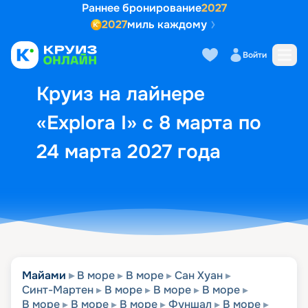
Раннее бронирование
2027
2027
миль каждому
Описание
Выбор кают
Маршрут и экск
Войти
Круиз на лайнере
«Explora I» с 8 марта по
24 марта 2027 года
Майами
В море
В море
Сан Хуан
Синт-Мартен
В море
В море
В море
В море
В море
В море
Фуншал
В море