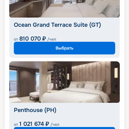
Ocean Grand Terrace Suite (GT)
810 070
₽
от
/чел
Выбрать
Penthouse (PH)
1 021 674
₽
от
/чел