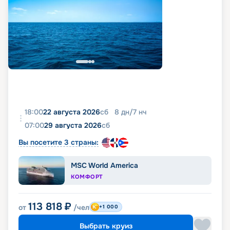
18:00
22 августа 2026
сб
8
дн
/
7
нч
07:00
29 августа 2026
сб
Вы посетите 3 страны:
MSC World America
КОМФОРТ
113 818
₽
от
/чел
+1 000
Выбрать круиз