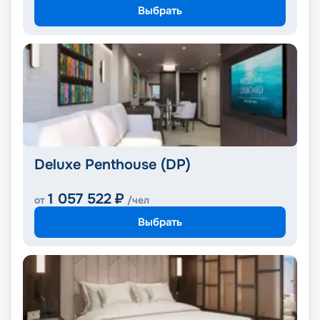
Выбрать
Deluxe Penthouse (DP)
1 057 522
₽
от
/чел
Выбрать