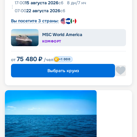
дополнительная плата)
17:00
15 августа 2026
сб
8
дн
/
7
нч
Уборка 2 раза в день, включая вечернюю
07:00
22 августа 2026
сб
подготовку сьюта ко сну
Чистка обуви
Вы посетите 3 страны:
MSC World America
КОМФОРТ
75 480
₽
от
/чел
+1 000
Выбрать круиз