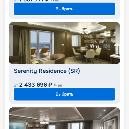
от
/чел
Выбрать
Serenity Residence (SR)
2 433 696
₽
от
/чел
Выбрать