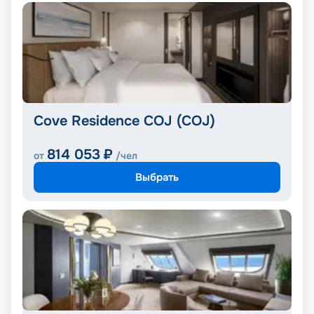
Cove Residence COJ (COJ)
814 053
₽
от
/чел
Выбрать