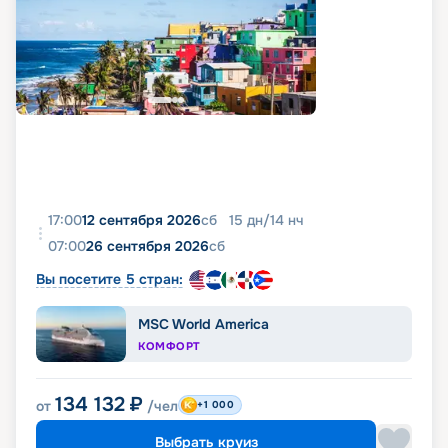
17:00
12 сентября 2026
сб
15
дн
/
14
нч
07:00
26 сентября 2026
сб
Вы посетите 5 стран:
MSC World America
КОМФОРТ
134 132
₽
от
/чел
+1 000
Выбрать круиз