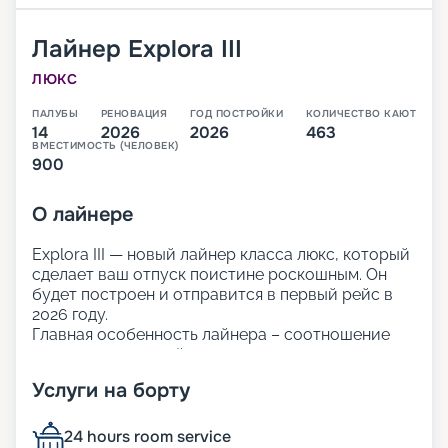
Лайнер
Explora III
ЛЮКС
ПАЛУБЫ
РЕНОВАЦИЯ
ГОД ПОСТРОЙКИ
КОЛИЧЕСТВО КАЮТ
14
2026
2026
463
ВМЕСТИМОСТЬ (ЧЕЛОВЕК)
900
О
лайнере
Explora III — новый лайнер класса люкс, который
сделает ваш отпуск поистине роскошным. Он
будет построен и отправится в первый рейс в
2026 году.
Главная особенность лайнера – соотношение
персонала и гостей 1 к 1, что позволяет уделить
внимание каждому пассажиру. Вас ждёт
Услуги на борту
персональный подход и индивидуальный сервис.
Кроме того, туры на лайнере наиболее
экологичны: компания использует гибридные
24 hours room service