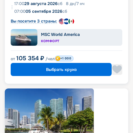
17:00
29 августа 2026
сб
8
дн
/
7
нч
07:00
05 сентября 2026
сб
Вы посетите 3 страны:
MSC World America
КОМФОРТ
105 354
₽
от
/чел
+1 000
Выбрать круиз