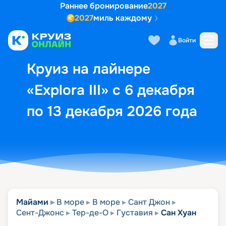
Раннее бронирование
2027
2027
миль каждому
Описание
Выбор кают
Маршрут и экск
Войти
Круиз на лайнере
«Explora III» с 6 декабря
по 13 декабря 2026 года
Майами
В море
В море
Сант Джон
Сент-Джонс
Тер-де-О
Густавия
Сан Хуан