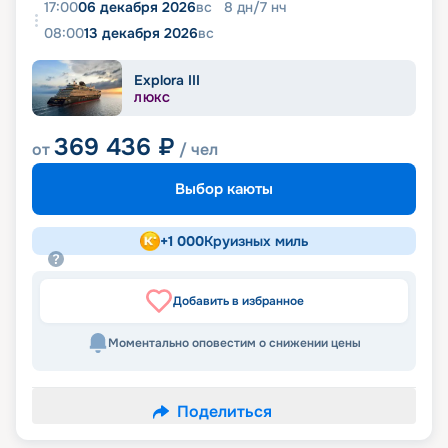
17:00
06 декабря 2026
вс
8
дн
/
7
нч
08:00
13 декабря 2026
вс
Explora III
ЛЮКС
369 436
₽
от
/ чел
Выбор каюты
+
1 000
Круизных миль
Добавить в избранное
Моментально оповестим о снижении цены
Поделиться