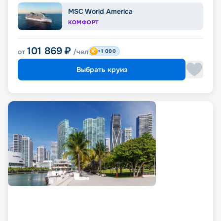
MSC World America
КОМФОРТ
101 869
₽
от
/чел
+1 000
Выбрать круиз