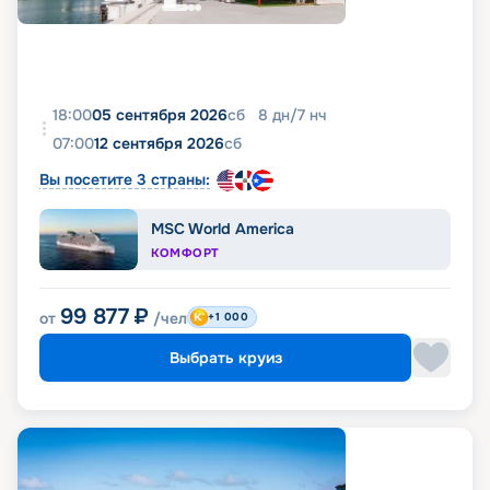
18:00
05 сентября 2026
сб
8
дн
/
7
нч
07:00
12 сентября 2026
сб
Вы посетите 3 страны:
MSC World America
КОМФОРТ
99 877
₽
от
/чел
+1 000
Выбрать круиз