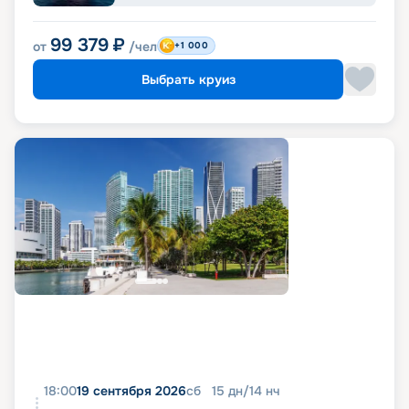
99 379
₽
от
/чел
+1 000
Выбрать круиз
18:00
19 сентября 2026
сб
15
дн
/
14
нч