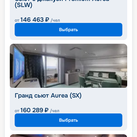
(SLW)
146 463
₽
от
/чел
Выбрать
Гранд сьют Aurea (SX)
160 289
₽
от
/чел
Выбрать