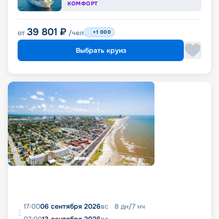
КОМФОРТ
39 801
₽
от
/чел
+1 000
Выбрать круиз
17:00
06 сентября 2026
вс
8
дн
/
7
нч