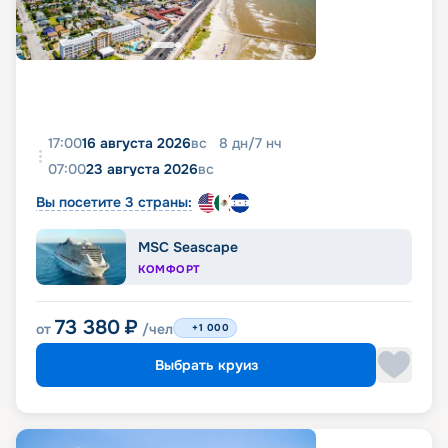
17:00
16 августа 2026
вс
8
дн
/
7
нч
07:00
23 августа 2026
вс
Вы посетите 3 страны:
MSC Seascape
КОМФОРТ
73 380
₽
от
/чел
+1 000
Выбрать круиз