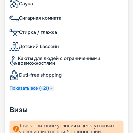
полностью в режиме онлайн, так что вы можете
Сауна
просто и быстро оформить путевку мечты в пару
кликов.
Сигарная комната
Стирка / глажка
Детский бассейн
Каюты для людей с ограниченными
возможностями
Duti-free shopping
Показать все (+21)
Визы
Точные визовые условия и цены уточняйте
у специалистов при бронировании