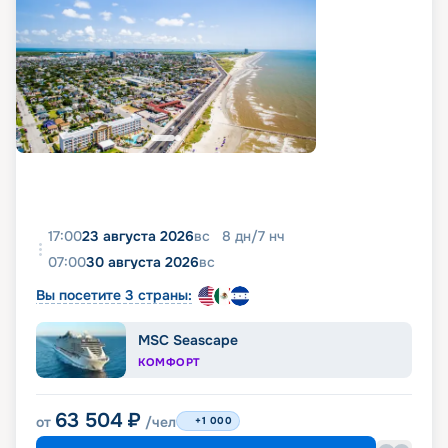
17:00
23 августа 2026
вс
8
дн
/
7
нч
07:00
30 августа 2026
вс
Вы посетите 3 страны:
MSC Seascape
КОМФОРТ
63 504
₽
от
/чел
+1 000