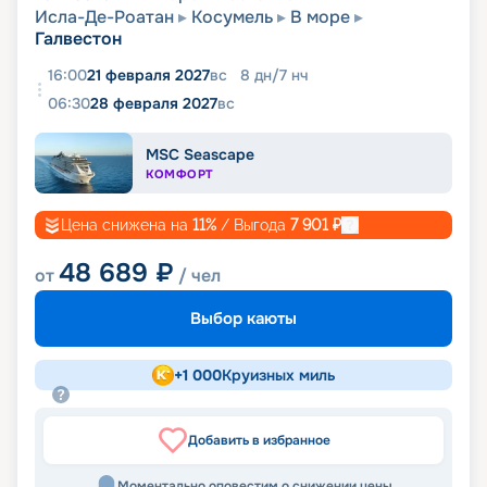
Исла-Де-Роатан
Косумель
В море
Галвестон
16:00
21 февраля 2027
вс
8
дн
/
7
нч
06:30
28 февраля 2027
вс
MSC Seascape
КОМФОРТ
Цена снижена на
11
%
/ Выгода
7 901
₽
48 689
₽
от
/ чел
Выбор каюты
+
1 000
Круизных миль
Добавить в избранное
Моментально оповестим о снижении цены