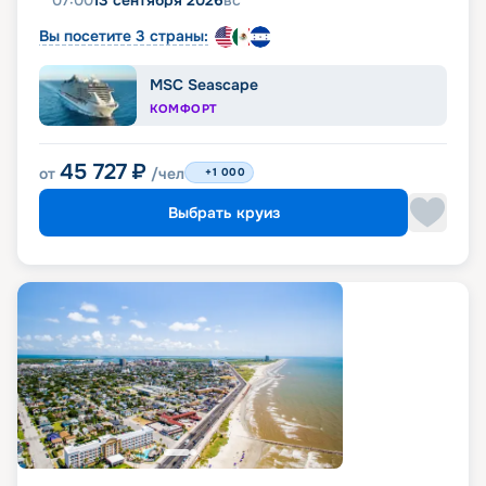
07:00
13 сентября 2026
вс
Вы посетите 3 страны:
MSC Seascape
КОМФОРТ
45 727
₽
от
/чел
+1 000
Выбрать круиз