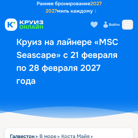
Раннее бронирование
2027
2027
миль каждому
Описание
Выбор кают
Маршрут и экск
Войти
Круиз на лайнере «MSC
Seascape» с 21 февраля
по 28 февраля 2027
года
Галвестон
В море
Коста Майя