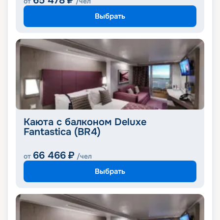
65 478
₽
от
/чел
Выбрать
Каюта с балконом Deluxe
Fantastica (BR4)
66 466
₽
от
/чел
Выбрать