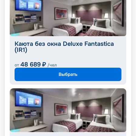
Каюта без окна Deluxe Fantastica
(IR1)
48 689
₽
от
/чел
Выбрать