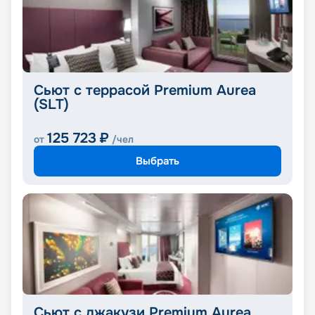
Сьют с террасой Premium Aurea
(SLT)
125 723
₽
от
/чел
Выбрать
Сьют с джакузи Premium Aurea