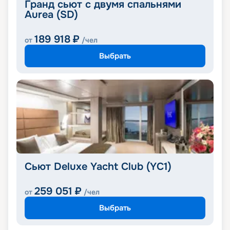
Гранд сьют с двумя спальнями
Aurea (SD)
189 918
₽
от
/чел
Выбрать
Сьют Deluxe Yacht Club (YC1)
259 051
₽
от
/чел
Выбрать