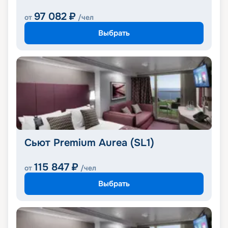
97 082
₽
от
/чел
Выбрать
Сьют Premium Aurea (SL1)
115 847
₽
от
/чел
Выбрать