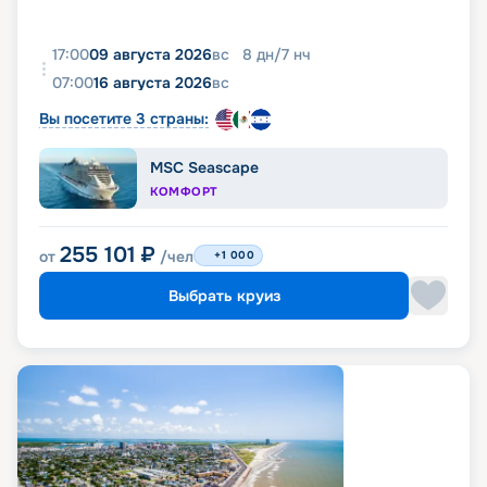
17:00
09 августа 2026
вс
8
дн
/
7
нч
07:00
16 августа 2026
вс
Вы посетите 3 страны:
MSC Seascape
КОМФОРТ
255 101
₽
от
/чел
+1 000
Выбрать круиз