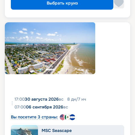
Выбрать круиз
17:00
30 августа 2026
вс
8
дн
/
7
нч
07:00
06 сентября 2026
вс
Вы посетите 3 страны:
MSC Seascape