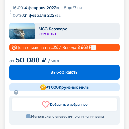
16:00
14 февраля 2027
вс
8
дн
/
7
нч
06:30
21 февраля 2027
вс
MSC Seascape
КОМФОРТ
Цена снижена на
12
%
/ Выгода
8 962
₽
50 088
₽
от
/ чел
Выбор каюты
+
1 000
Круизных миль
Добавить в избранное
Моментально оповестим о снижении цены