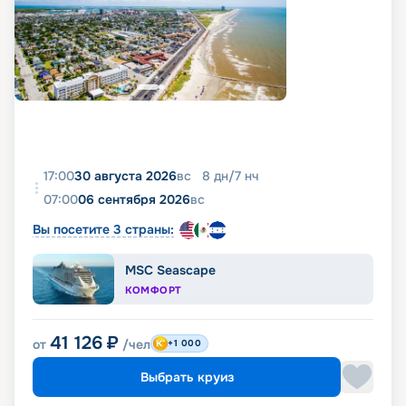
17:00
30 августа 2026
вс
8
дн
/
7
нч
07:00
06 сентября 2026
вс
Вы посетите 3 страны:
MSC Seascape
КОМФОРТ
41 126
₽
от
/чел
+1 000
Выбрать круиз