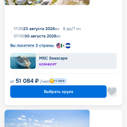
17:00
23 августа 2026
вс
8
дн
/
7
нч
07:00
30 августа 2026
вс
Вы посетите 3 страны:
MSC Seascape
КОМФОРТ
51 084
₽
от
/чел
+1 000
Выбрать круиз