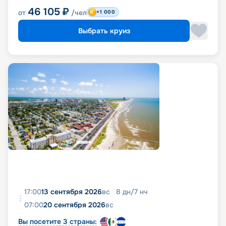
46 105
₽
от
/чел
+1 000
Выбрать круиз
17:00
13 сентября 2026
вс
8
дн
/
7
нч
07:00
20 сентября 2026
вс
Вы посетите 3 страны: