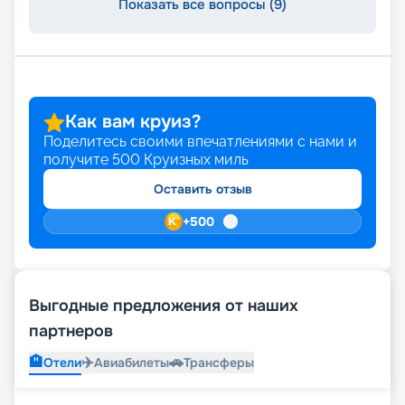
Показать все вопросы (9)
Как вам круиз?
Поделитесь своими впечатлениями с нами и
получите
500
Круизных миль
Оставить отзыв
+
500
Выгодные предложения от наших
партнеров
🏨
✈️
🚗
Отели
Авиабилеты
Трансферы