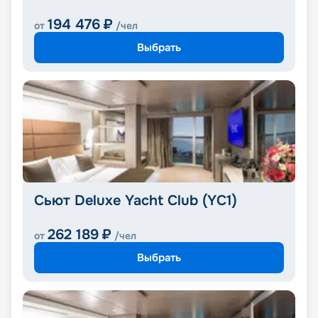
194 476
₽
от
/чел
Выбрать
Сьют Deluxe Yacht Club (YC1)
262 189
₽
от
/чел
Выбрать