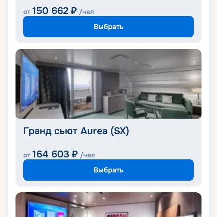
150 662
₽
от
/чел
Выбрать
Гранд сьют Aurea (SX)
164 603
₽
от
/чел
Выбрать