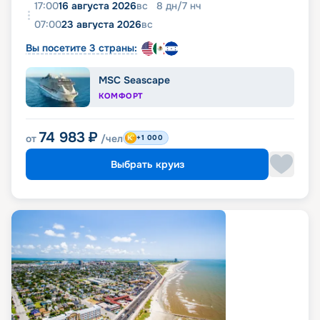
17:00
16 августа 2026
вс
8
дн
/
7
нч
07:00
23 августа 2026
вс
Вы посетите 3 страны:
MSC Seascape
КОМФОРТ
74 983
₽
от
/чел
+1 000
Выбрать круиз