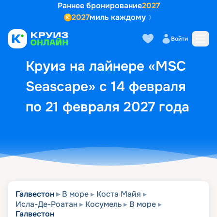
Раннее бронирование
2027
2027
миль каждому
Описание
Выбор кают
Маршрут и экск
Войти
Круиз на лайнере «MSC
Seascape» с 14 февраля
по 21 февраля 2027 года
Галвестон
В море
Коста Майя
Исла-Де-Роатан
Косумель
В море
Галвестон