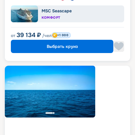
MSC Seascape
КОМФОРТ
39 134
₽
от
/чел
+1 000
Выбрать круиз