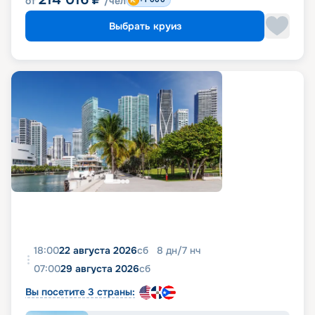
от
/чел
Выбрать круиз
18:00
22 августа 2026
сб
8
дн
/
7
нч
07:00
29 августа 2026
сб
Вы посетите 3 страны: