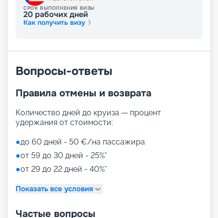
насладиться потрясающей кухней, но и
СРОК ВЫПОЛНЕНИЯ ВИЗЫ
послушать выступление лучших комиков.
20
рабочих дней
Все, что не было включено в стоимость путевки,
Как получить визу
в том числе питание в ресторанах, оплачивается
в конце круиза. Цена фиксированная, с
включенными чаевыми в размере 15 %.
Вопросы-ответы
Путешествие на корабле
будущего
Правила отмены и возврата
На нашем сайте вы можете купить путевки на
Количество дней до круиза — процент
круизы MSC World America, выбрав идеальный
удержания от стоимости:
вариант путешествия на 2026 - 2027 г. Мы
предлагаем ознакомиться с фото кают, точным
●
до 60 дней - 50 €/на пассажира
описанием лайнера и прочитать отзывы бывалых
●
от 59 до 30 дней - 25%*
путешественников. Если у вас останутся
вопросы о круизе, просто свяжитесь с нами по
●
от 29 до 22 дней - 40%*
телефону или через соцсети. Опытные
специалисты ответят на актуальные вопросы.
Показать все условия
Частые вопросы