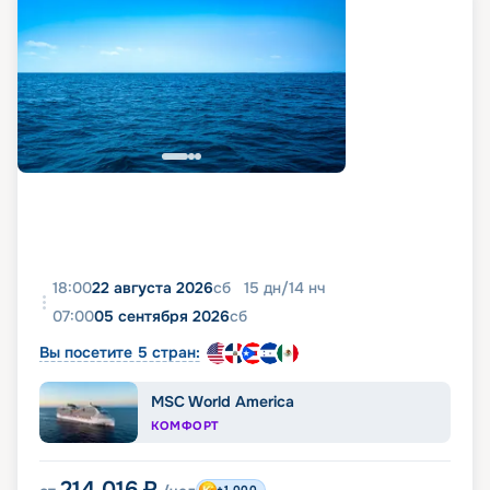
18:00
22 августа 2026
сб
15
дн
/
14
нч
07:00
05 сентября 2026
сб
Вы посетите 5 стран:
MSC World America
КОМФОРТ
214 016
₽
+1 000