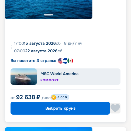
17:00
15 августа 2026
сб
8
дн
/
7
нч
07:00
22 августа 2026
сб
Вы посетите 3 страны:
MSC World America
КОМФОРТ
92 638
₽
от
/чел
+1 000
Выбрать круиз