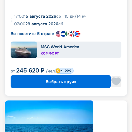
17:00
15 августа 2026
сб
15
дн
/
14
нч
07:00
29 августа 2026
сб
Вы посетите 5 стран:
MSC World America
КОМФОРТ
245 620
₽
от
/чел
+1 000
Выбрать круиз