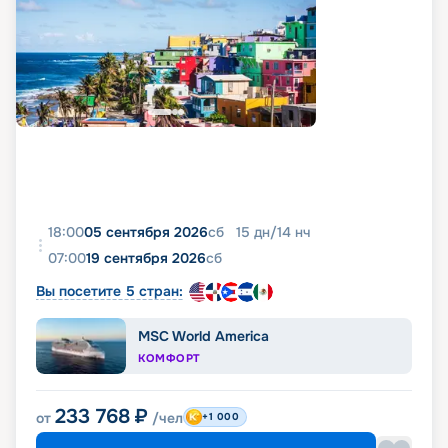
18:00
05 сентября 2026
сб
15
дн
/
14
нч
07:00
19 сентября 2026
сб
Вы посетите 5 стран:
MSC World America
КОМФОРТ
233 768
₽
от
/чел
+1 000