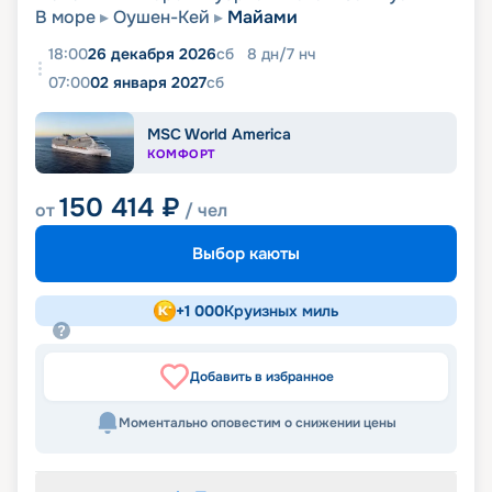
В море
Оушен-Кей
Майами
18:00
26 декабря 2026
сб
8
дн
/
7
нч
07:00
02 января 2027
сб
MSC World America
КОМФОРТ
150 414
₽
от
/ чел
Выбор каюты
+
1 000
Круизных миль
Добавить в избранное
Моментально оповестим о снижении цены