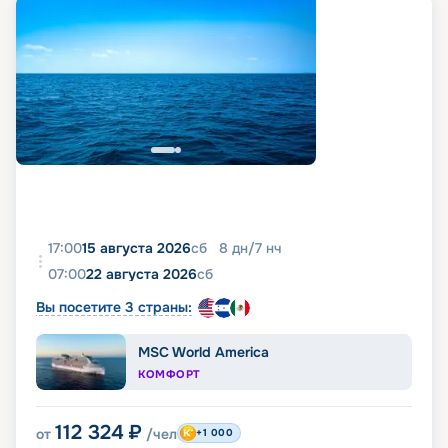
17:00
15 августа 2026
сб
8
дн
/
7
нч
07:00
22 августа 2026
сб
Вы посетите 3 страны:
MSC World America
КОМФОРТ
112 324
₽
от
/чел
+1 000