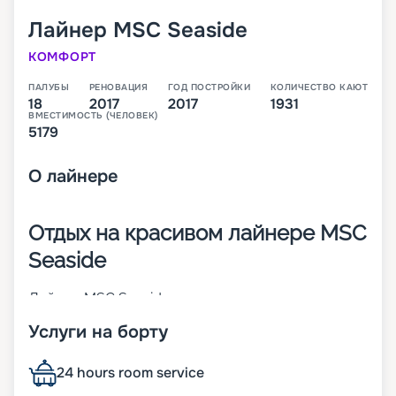
Лайнер
MSC Seaside
КОМФОРТ
ПАЛУБЫ
РЕНОВАЦИЯ
ГОД ПОСТРОЙКИ
КОЛИЧЕСТВО КАЮТ
18
2017
2017
1931
ВМЕСТИМОСТЬ (ЧЕЛОВЕК)
5179
О
лайнере
Отдых на красивом лайнере MSC
Seaside
Лайнер MSC Seaside – это красивое судно
класса SEASIDE, которое построено в 2017 году.
Услуги на борту
Его основные характеристики:
• ширина – 41 м;
• длина корабля – 323 метра;
24 hours room service
• предельная скорость – чуть более 21 узла;