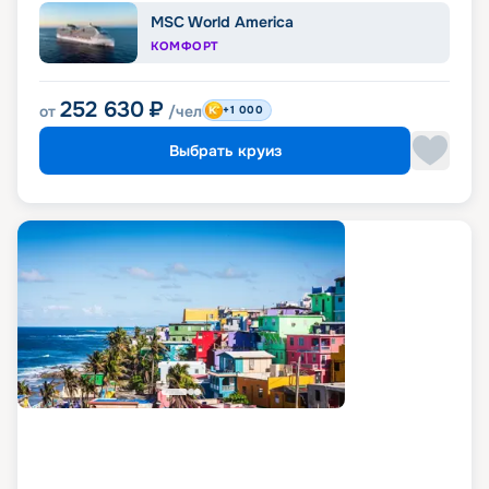
MSC World America
КОМФОРТ
252 630
₽
от
/чел
+1 000
Выбрать круиз