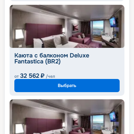
Каюта с балконом Deluxe
Fantastica (BR2)
32 562
₽
от
/чел
Выбрать