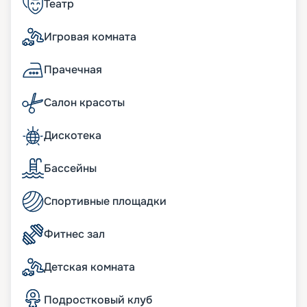
Театр
интерактивный аквапарк на открытом воздухе,
который порадует не только детей, но и их
родителей.
Игровая комната
Путешествие с «Круиз.онлайн»
Прачечная
Наш сервис бронирования круизов предлагает
Салон красоты
приобрести путевку в путешествие вашей мечты
через наш сайт всего лишь в пару кликов. Вы
можете воспользоваться всеми
Дискотека
преимуществами раннего бронирования и уже
сейчас оплатить путевку в круиз. Изучайте
Бассейны
расписание, описание, план и схему лайнера.
Читайте отзывы, смотрите фото, узнавайте цену,
Спортивные площадки
маршрут и покупайте для себя подходящий
вариант круиза в 2026 - 2027 годах. Ждем вас на
борту корабля!
Фитнес зал
Детская комната
Подростковый клуб