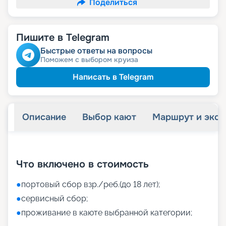
Поделиться
Пишите в Telegram
Быстрые ответы на вопросы
Поможем с выбором круиза
Написать в Telegram
Описание
Выбор кают
Маршрут и экск
+
26
фотографий
Что включено в стоимость
●
портовый сбор взр./реб.(до 18 лет);
●
сервисный сбор;
●
проживание в каюте выбранной категории;