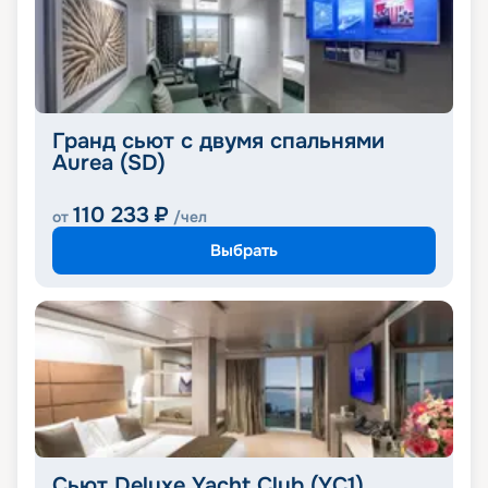
Гранд сьют с двумя спальнями
Aurea (SD)
110 233
₽
от
/чел
Выбрать
Сьют Deluxe Yacht Club (YC1)