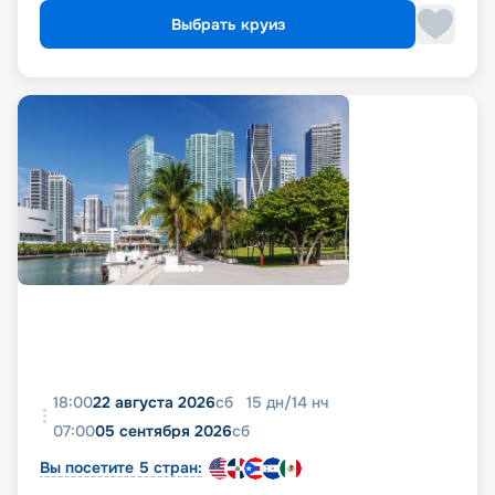
Выбрать круиз
18:00
22 августа 2026
сб
15
дн
/
14
нч
07:00
05 сентября 2026
сб
Вы посетите 5 стран: