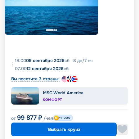
18:00
05 сентября 2026
сб
8
дн
/
7
нч
07:00
12 сентября 2026
сб
Вы посетите 3 страны:
MSC World America
КОМФОРТ
99 877
₽
от
/чел
+1 000
Выбрать круиз