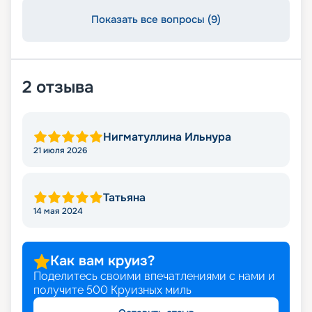
Показать все вопросы (9)
2
отзыва
Нигматуллина Ильнура
21 июля 2026
Татьяна
14 мая 2024
Как вам круиз?
Поделитесь своими впечатлениями с нами и
получите
500
Круизных миль