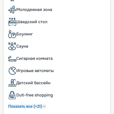
Молодежная зона
Шведский стол
Боулинг
Сауна
Сигарная комната
Игровые автоматы
Детский бассейн
Duti-free shopping
Показать все (+21)