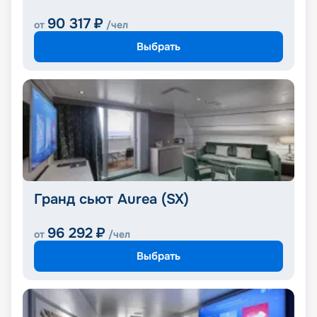
90 317
₽
от
/чел
Выбрать
Гранд сьют Aurea (SX)
96 292
₽
от
/чел
Выбрать