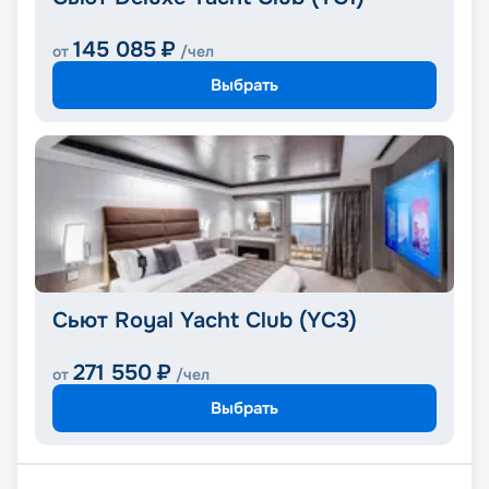
145 085
₽
от
/чел
Выбрать
Сьют Royal Yacht Club (YC3)
271 550
₽
от
/чел
Выбрать