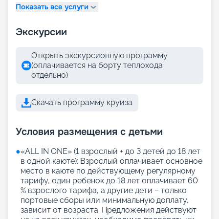
Показать все услуги
Экскурсии
Открыть экскурсионную программу
(оплачивается на борту теплохода
отдельно)
Скачать программу круиза
Условия размещения с детьми
●
«АLL IN ONE» (1 взрослый + до 3 детей до 18 лет
в одной каюте): Взрослый оплачивает основное
место в каюте по действующему регулярному
тарифу, один ребенок до 18 лет оплачивает 60
% взрослого тарифа, а другие дети – только
портовые сборы или минимальную доплату,
зависит от возраста. Предложения действуют