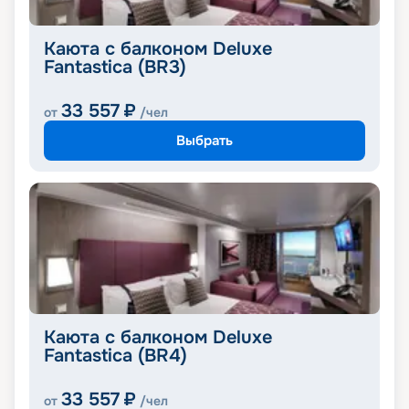
Каюта с балконом Deluxe
Fantastica (BR3)
33 557
₽
от
/чел
Выбрать
Каюта с балконом Deluxe
Fantastica (BR4)
33 557
₽
от
/чел