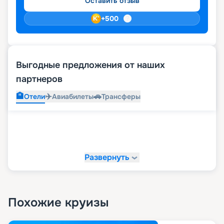
Оставить отзыв
+
500
Выгодные предложения от наших
партнеров
🏨
✈️
🚗
Отели
Авиабилеты
Трансферы
Развернуть
Похожие круизы