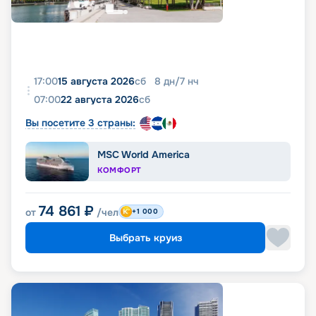
17:00
15 августа 2026
сб
8
дн
/
7
нч
07:00
22 августа 2026
сб
Вы посетите 3 страны:
MSC World America
КОМФОРТ
74 861
₽
от
/чел
+1 000
Выбрать круиз