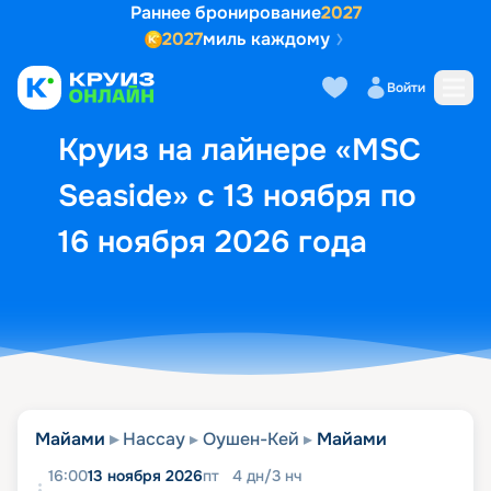
Раннее бронирование
2027
2027
миль каждому
Описание
Выбор кают
Маршрут и экск
Войти
Круиз на лайнере «MSC
Seaside» с 13 ноября по
16 ноября 2026 года
Майами
Нассау
Оушен-Кей
Майами
16:00
13 ноября 2026
пт
4
дн
/
3
нч