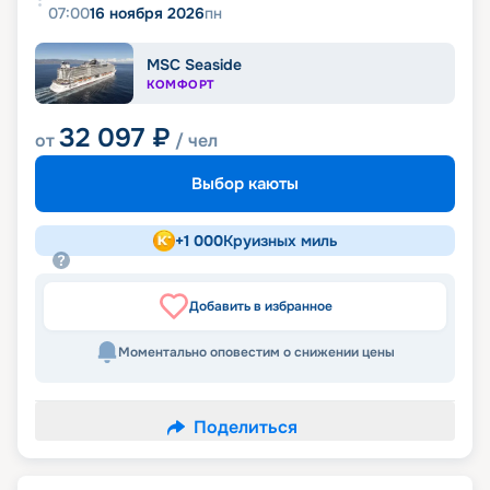
07:00
16 ноября 2026
пн
MSC Seaside
КОМФОРТ
32 097
₽
от
/ чел
Выбор каюты
+
1 000
Круизных миль
Добавить в избранное
Моментально оповестим о снижении цены
Поделиться