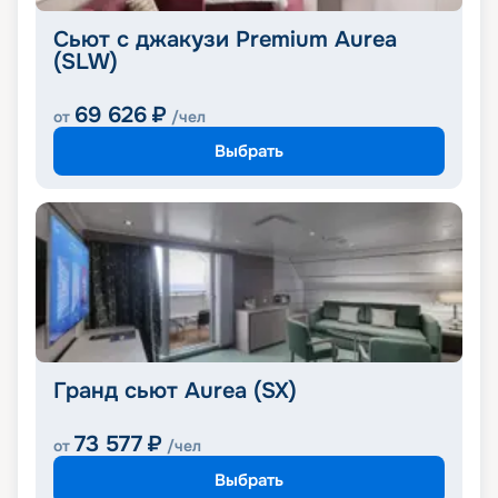
Сьют с джакузи Premium Aurea
(SLW)
69 626
₽
от
/чел
Выбрать
Гранд сьют Aurea (SX)
73 577
₽
от
/чел
Выбрать