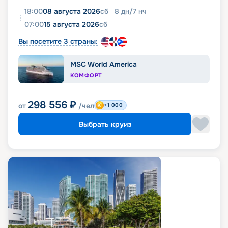
18:00
08 августа 2026
сб
8
дн
/
7
нч
07:00
15 августа 2026
сб
Вы посетите 3 страны:
MSC World America
КОМФОРТ
298 556
₽
от
/чел
+1 000
Выбрать круиз