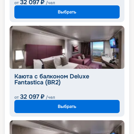
32 097
₽
от
/чел
Выбрать
Каюта с балконом Deluxe
Fantastica (BR2)
32 097
₽
от
/чел
Выбрать