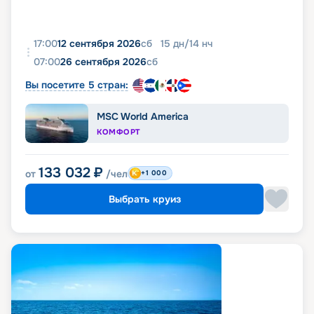
17:00
12 сентября 2026
сб
15
дн
/
14
нч
07:00
26 сентября 2026
сб
Вы посетите 5 стран:
MSC World America
КОМФОРТ
133 032
₽
от
/чел
+1 000
Выбрать круиз