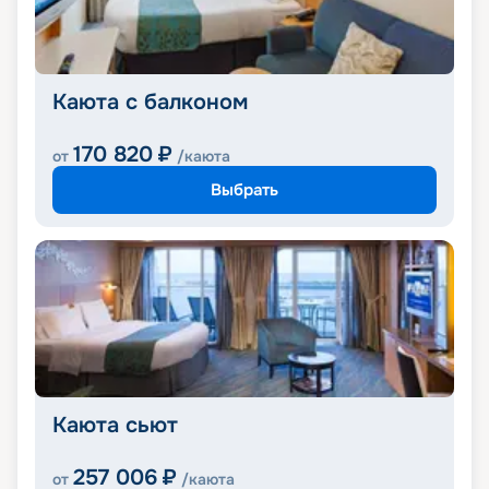
Каюта с балконом
170 820
₽
от
/каюта
Выбрать
Каюта сьют
257 006
₽
от
/каюта