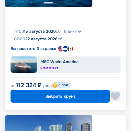
17:00
15 августа 2026
сб
8
дн
/
7
нч
07:00
22 августа 2026
сб
Вы посетите 3 страны:
MSC World America
КОМФОРТ
112 324
₽
от
/чел
+1 000
Выбрать круиз