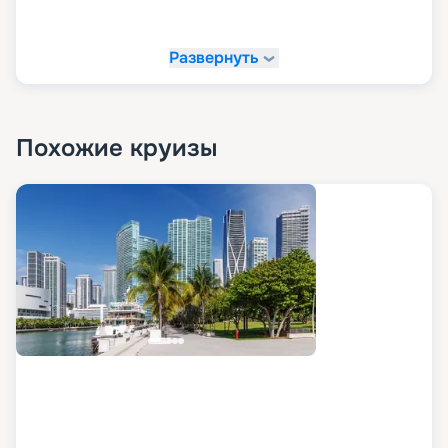
«Круиз.онлайн»!
Развернуть
На сайте «Круиз.онлайн» рекомендуем купить
свой круиз мечты. У нас вы можете в
комфортной обстановке и темпе изучить все
доступные варианты путешествий, посмотреть
маршруты, схемы и планы палуб, описание,
Похожие круизы
расписание, характеристики и фото лайнера, а
также узнать цену круизов и прочитать отзывы
про них. Также на нашем сайте в пару кликов вы
можете оформить путевку в любое путешествие
в 2026 - 2027 гг. Рады напомнить, что благодаря
возможностям раннего бронирования вы
можете сделать ваше путешествие еще и
выгодным.