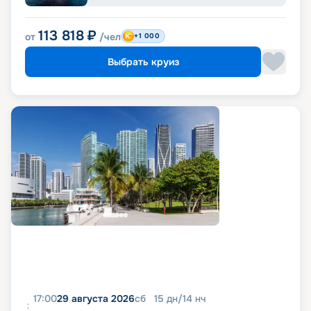
113 818
₽
от
/чел
+1 000
Выбрать круиз
17:00
29 августа 2026
сб
15
дн
/
14
нч