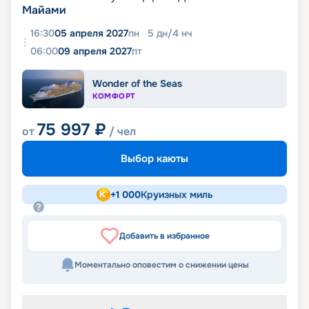
Майами
16:30
05 апреля 2027
пн
5
дн
/
4
нч
06:00
09 апреля 2027
пт
Wonder of the Seas
КОМФОРТ
75 997
₽
от
/ чел
Выбор каюты
+
1 000
Круизных миль
Добавить в избранное
Моментально оповестим о снижении цены