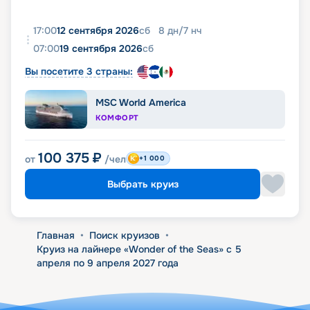
17:00
12 сентября 2026
сб
8
дн
/
7
нч
07:00
19 сентября 2026
сб
Вы посетите 3 страны:
MSC World America
КОМФОРТ
100 375
₽
от
/чел
+1 000
Выбрать круиз
Главная
•
Поиск круизов
•
Круиз на лайнере «Wonder of the Seas» с 5
апреля по 9 апреля 2027 года