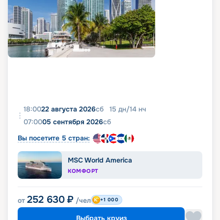
18:00
22 августа 2026
сб
15
дн
/
14
нч
07:00
05 сентября 2026
сб
Вы посетите 5 стран:
MSC World America
КОМФОРТ
252 630
₽
от
/чел
+1 000
Выбрать круиз