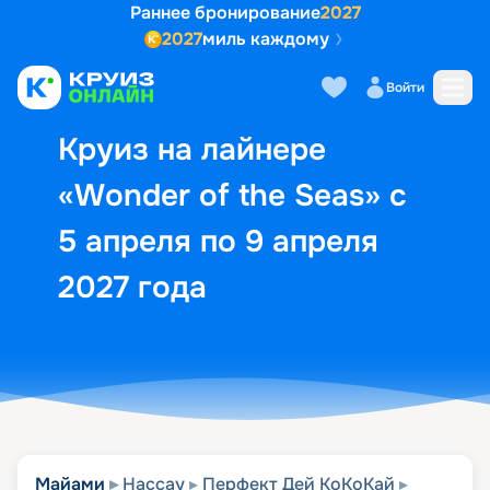
Раннее бронирование
2027
2027
миль каждому
Описание
Выбор кают
Маршрут и экск
Войти
Круиз на лайнере
«Wonder of the Seas» с
5 апреля по 9 апреля
2027 года
Майами
Нассау
Перфект Дей КоКоКай