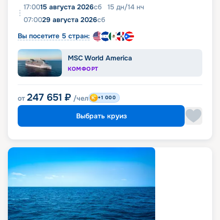
17:00
15 августа 2026
сб
15
дн
/
14
нч
07:00
29 августа 2026
сб
Вы посетите 5 стран:
MSC World America
КОМФОРТ
247 651
₽
от
/чел
+1 000
Выбрать круиз