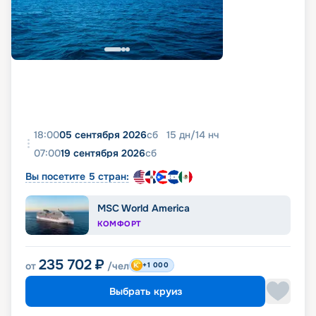
18:00
05 сентября 2026
сб
15
дн
/
14
нч
07:00
19 сентября 2026
сб
Вы посетите 5 стран:
MSC World America
КОМФОРТ
235 702
₽
от
/чел
+1 000
Выбрать круиз