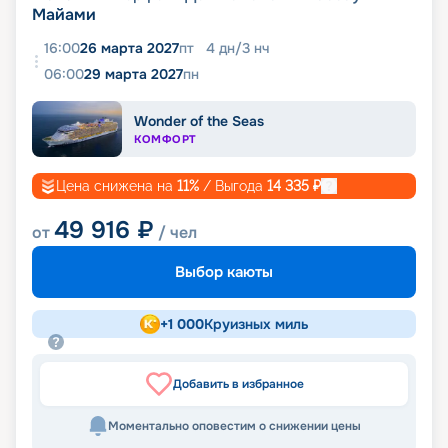
Майами
16:00
26 марта 2027
пт
4
дн
/
3
нч
06:00
29 марта 2027
пн
Wonder of the Seas
КОМФОРТ
Цена снижена на
11
%
/ Выгода
14 335
₽
49 916
₽
от
/ чел
Выбор каюты
+
1 000
Круизных миль
Добавить в избранное
Моментально оповестим о снижении цены