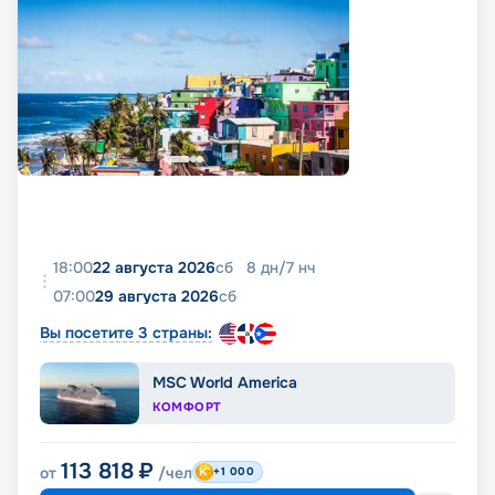
18:00
22 августа 2026
сб
8
дн
/
7
нч
07:00
29 августа 2026
сб
Вы посетите 3 страны:
MSC World America
КОМФОРТ
113 818
₽
от
/чел
+1 000