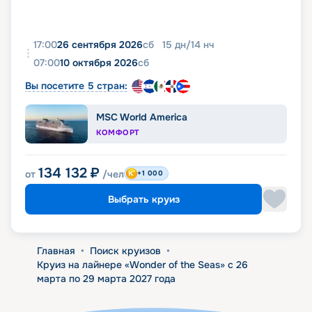
17:00
26 сентября 2026
сб
15
дн
/
14
нч
07:00
10 октября 2026
сб
Вы посетите 5 стран:
MSC World America
КОМФОРТ
134 132
₽
от
/чел
+1 000
Выбрать круиз
Главная
•
Поиск круизов
•
Круиз на лайнере «Wonder of the Seas» с 26
марта по 29 марта 2027 года