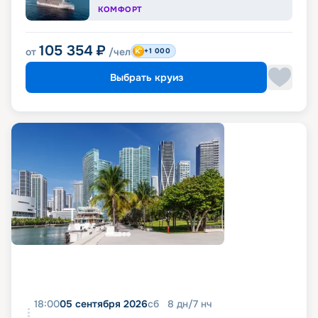
КОМФОРТ
105 354
₽
от
/чел
+1 000
Выбрать круиз
18:00
05 сентября 2026
сб
8
дн
/
7
нч