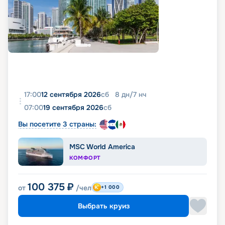
17:00
12 сентября 2026
сб
8
дн
/
7
нч
07:00
19 сентября 2026
сб
Вы посетите 3 страны:
MSC World America
КОМФОРТ
100 375
₽
от
/чел
+1 000
Выбрать круиз