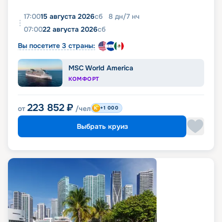
17:00
15 августа 2026
сб
8
дн
/
7
нч
07:00
22 августа 2026
сб
Вы посетите 3 страны:
MSC World America
КОМФОРТ
223 852
₽
от
/чел
+1 000
Выбрать круиз