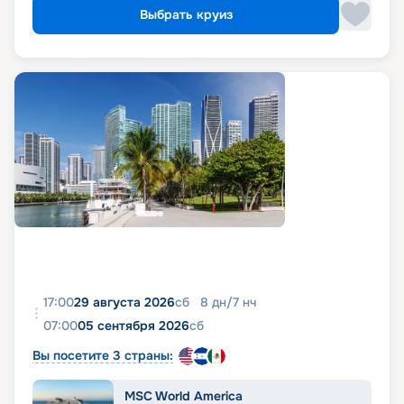
Выбрать круиз
17:00
29 августа 2026
сб
8
дн
/
7
нч
07:00
05 сентября 2026
сб
Вы посетите 3 страны:
MSC World America