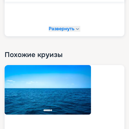
эмоциям вместе с
«Круиз.онлайн»!
Развернуть
На сайте «Круиз.онлайн» рекомендуем купить
свой круиз мечты. У нас вы можете в
комфортной обстановке и темпе изучить все
доступные варианты путешествий, посмотреть
маршруты, схемы и планы палуб, описание,
Похожие круизы
расписание, характеристики и фото лайнера, а
также узнать цену круизов и прочитать отзывы
про них. Также на нашем сайте в пару кликов вы
можете оформить путевку в любое путешествие
в 2026 - 2027 гг. Рады напомнить, что благодаря
возможностям раннего бронирования вы
можете сделать ваше путешествие еще и
выгодным.