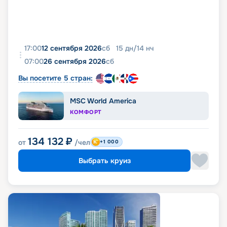
17:00
12 сентября 2026
сб
15
дн
/
14
нч
07:00
26 сентября 2026
сб
Вы посетите 5 стран:
MSC World America
КОМФОРТ
134 132
₽
от
/чел
+1 000
Выбрать круиз