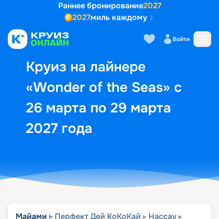
Раннее бронирование
2027
2027
миль каждому
Описание
Выбор кают
Маршрут и экск
Войти
Круиз на лайнере
«Wonder of the Seas» с
26 марта по 29 марта
2027 года
Майами
Перфект Дей КоКоКай
Нассау