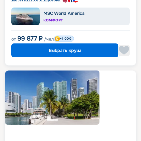
MSC World America
КОМФОРТ
99 877
₽
от
/чел
+1 000
Выбрать круиз