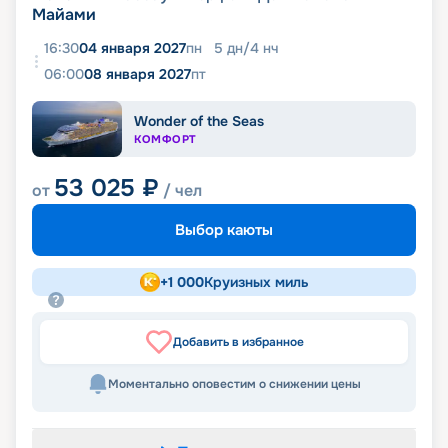
Майами
16:30
04 января 2027
пн
5
дн
/
4
нч
06:00
08 января 2027
пт
Wonder of the Seas
КОМФОРТ
53 025
₽
от
/ чел
Выбор каюты
+
1 000
Круизных миль
Добавить в избранное
Моментально оповестим о снижении цены