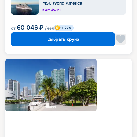
MSC World America
КОМФОРТ
60 046
₽
от
/чел
+1 000
Выбрать круиз