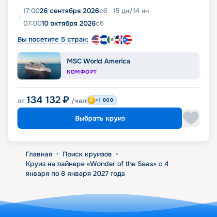
17:00
26 сентября 2026
сб
15
дн
/
14
нч
07:00
10 октября 2026
сб
Вы посетите 5 стран:
MSC World America
КОМФОРТ
134 132
₽
от
/чел
+1 000
Выбрать круиз
Главная
•
Поиск круизов
•
Круиз на лайнере «Wonder of the Seas» с 4
января по 8 января 2027 года