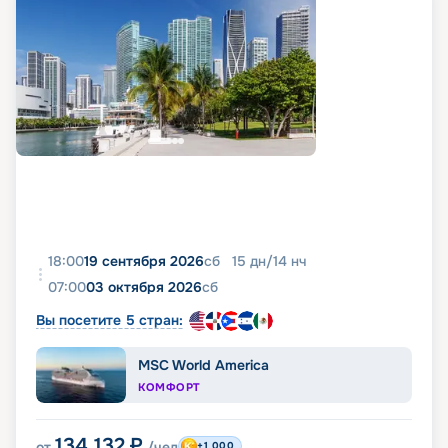
18:00
19 сентября 2026
сб
15
дн
/
14
нч
07:00
03 октября 2026
сб
Вы посетите 5 стран:
MSC World America
КОМФОРТ
134 132
₽
от
/чел
+1 000