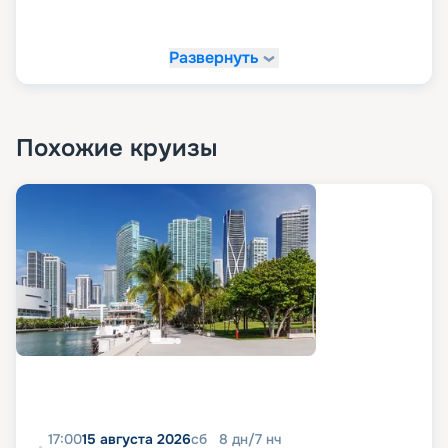
«Круиз.онлайн»!
Развернуть
На сайте «Круиз.онлайн» рекомендуем купить
свой круиз мечты. У нас вы можете в
комфортной обстановке и темпе изучить все
доступные варианты путешествий, посмотреть
маршруты, схемы и планы палуб, описание,
Похожие круизы
расписание, характеристики и фото лайнера, а
также узнать цену круизов и прочитать отзывы
про них. Также на нашем сайте в пару кликов вы
можете оформить путевку в любое путешествие
в 2026 - 2027 гг. Рады напомнить, что благодаря
возможностям раннего бронирования вы
можете сделать ваше путешествие еще и
выгодным.
17:00
15 августа 2026
сб
8
дн
/
7
нч