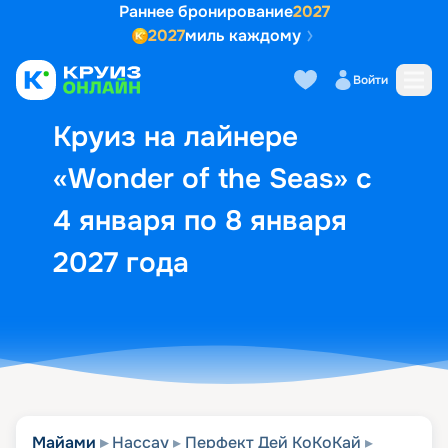
Раннее бронирование
2027
2027
миль каждому
Описание
Выбор кают
Маршрут и экск
Войти
Круиз на лайнере
«Wonder of the Seas» с
4 января по 8 января
2027 года
Майами
Нассау
Перфект Дей КоКоКай