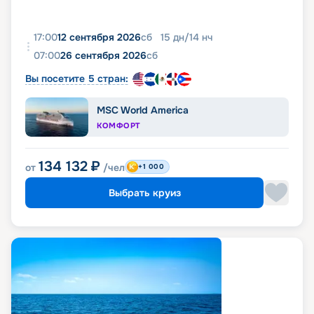
17:00
12 сентября 2026
сб
15
дн
/
14
нч
07:00
26 сентября 2026
сб
Вы посетите 5 стран:
MSC World America
КОМФОРТ
134 132
₽
от
/чел
+1 000
Выбрать круиз