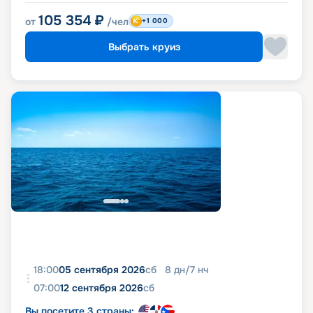
105 354
₽
от
/чел
+1 000
Выбрать круиз
18:00
05 сентября 2026
сб
8
дн
/
7
нч
07:00
12 сентября 2026
сб
Вы посетите 3 страны: