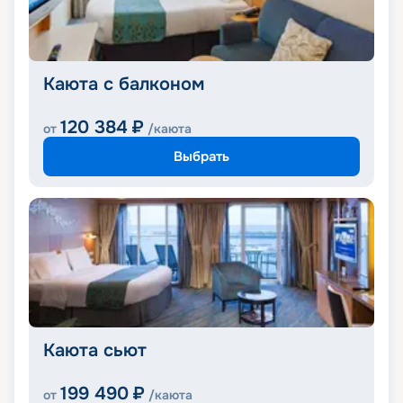
Каюта с балконом
120 384
₽
от
/каюта
Выбрать
Каюта сьют
199 490
₽
от
/каюта