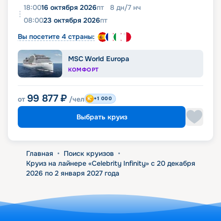
18:00
16 октября 2026
пт
8
дн
/
7
нч
08:00
23 октября 2026
пт
Вы посетите 4 страны:
MSC World Europa
КОМФОРТ
99 877
₽
от
/чел
+1 000
Выбрать круиз
Главная
•
Поиск круизов
•
Круиз на лайнере «Celebrity Infinity» с 20 декабря
2026 по 2 января 2027 года