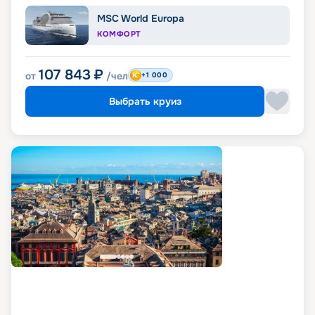
MSC World Europa
КОМФОРТ
107 843
₽
от
/чел
+1 000
Выбрать круиз