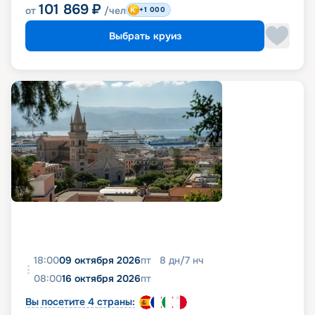
101 869
₽
от
/чел
+1 000
Выбрать круиз
18:00
09 октября 2026
пт
8
дн
/
7
нч
08:00
16 октября 2026
пт
Вы посетите 4 страны: