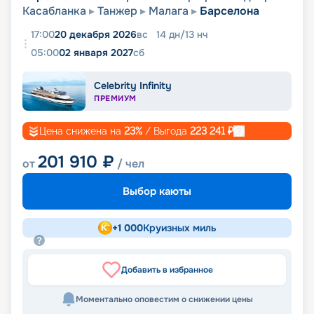
Касабланка
Танжер
Малага
Барселона
17:00
20 декабря 2026
вс
14
дн
/
13
нч
05:00
02 января 2027
сб
Celebrity Infinity
ПРЕМИУМ
Цена снижена на
23
%
/ Выгода
223 241
₽
201 910
₽
от
/ чел
Выбор каюты
+
1 000
Круизных миль
Добавить в избранное
Моментально оповестим о снижении цены