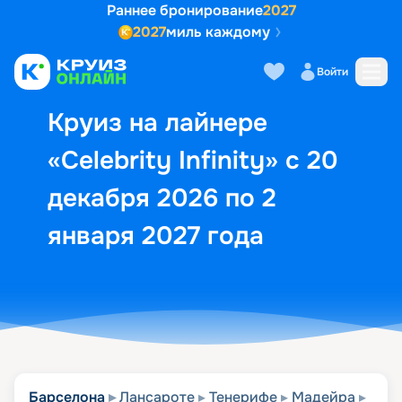
Раннее бронирование
2027
2027
миль каждому
Описание
Выбор кают
Маршрут и экск
Войти
Круиз на лайнере
«Celebrity Infinity» с 20
декабря 2026 по 2
января 2027 года
Барселона
Лансароте
Тенерифе
Мадейра