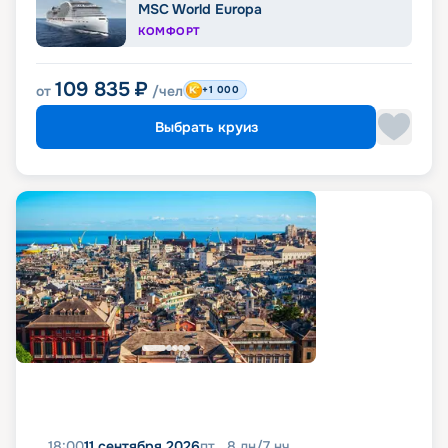
MSC World Europa
КОМФОРТ
109 835
₽
от
/чел
+1 000
Выбрать круиз
18:00
11 сентября 2026
пт
8
дн
/
7
нч