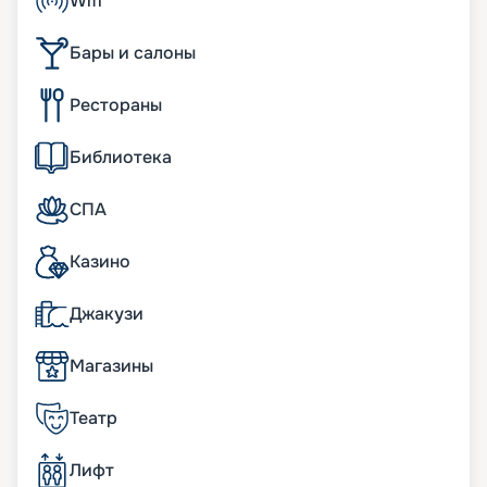
Wifi
пассажиров, в чьем распоряжении будет 1425
кают. Корабль несколько раз занимал призовые
Бары и салоны
места в рейтингах среди больших судов. Он
снабжён специальными новаторскими
солнечными панелями, благодаря которым
Рестораны
снижается потребление традиционных
источников энергии. Во время круиза гостей
Библиотека
ждет:
• SPA-центр с большим перечнем услуг для
лучшего отдыха и релаксации;
СПА
• захватывающие шоу с горячим стеклом, где
туристы смогут насладиться созданием
Казино
настоящих произведений искусств;
• большой выбор ресторанов и баров;
Джакузи
• широкое разнообразие кают разных классов
для бронирования на время путешествия.
Кроме прочего, для гостей будет предложена
Магазины
увлекательная познавательно-развлекательная
программа, разработанная специально для
Театр
насыщенного и интересного отдыха как на борту,
так и за его пределами.
Лифт