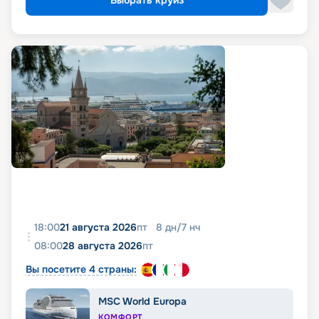
Выбрать круиз
компании Celebrity Cruises.
18:00
21 августа 2026
пт
8
дн
/
7
нч
08:00
28 августа 2026
пт
Вы посетите 4 страны:
MSC World Europa
КОМФОРТ