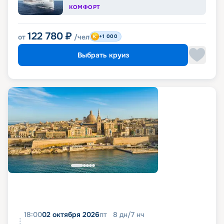
КОМФОРТ
122 780
₽
от
/чел
+1 000
Выбрать круиз
18:00
02 октября 2026
пт
8
дн
/
7
нч