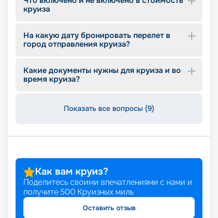
Что включено и не включено в стоимость
быстрой посадке. Никакой толчеи при подъеме
круиза
на борт: умный 3D-сканер распознает лицо гостя
и моментально пропустит его на судно.
На какую дату бронировать перелет в
город отправления круиза?
Питание
Какие документы нужны для круиза и во
Celebrity Equinox – это настоящий рай для
время круиза?
гурманов. На борту действует главный ресторан
Silhouette с возможностью заказа диетических
блюд и здорового питания, 4 альтернативных
Показать все вопросы (9)
ресторана, 8 баров и винотека, 5 кафе. Гости не
ограничены в выборе. Здесь можно питаться в
статусных ресторанах, где столик нужно
бронировать заранее, пробуя изысканные
творения авторства знаменитых шеф-поваров.
При желании ничто не помешает гостю
насладиться континентальной или национальной
Как вам круиз?
кухней или отведать фаст-фуда. Для сладкоежек
Поделитесь своими впечатлениями с нами и
есть возможность посетить уютную итальянскую
получите
500
Круизных миль
кофейню-кондитерскую, а в винотеке и в
многочисленных барах можно продегустировать
Оставить отзыв
оригинальные и традиционные напитки и