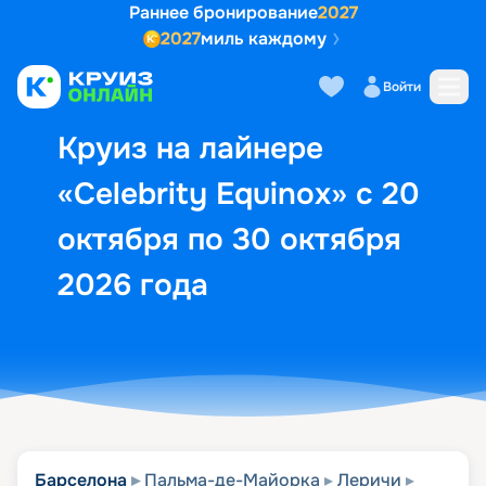
Раннее бронирование
2027
2027
миль каждому
Описание
Выбор кают
Маршрут и экск
Войти
Круиз на лайнере
«Celebrity Equinox» с 20
октября по 30 октября
2026 года
Барселона
Пальма-де-Майорка
Леричи