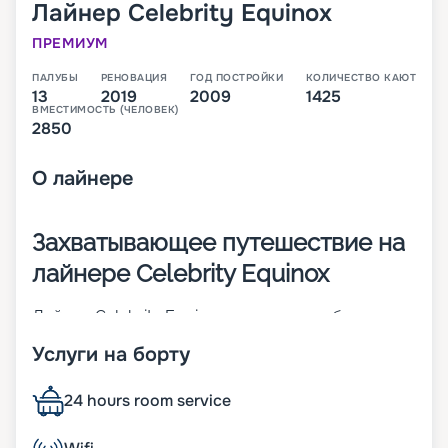
Лайнер
Celebrity Equinox
ПРЕМИУМ
ПАЛУБЫ
РЕНОВАЦИЯ
ГОД ПОСТРОЙКИ
КОЛИЧЕСТВО КАЮТ
13
2019
2009
1425
ВМЕСТИМОСТЬ (ЧЕЛОВЕК)
2850
О
лайнере
Захватывающее путешествие на
лайнере Celebrity Equinox
Лайнер Celebrity Equinox – это 13-палубное
судно, построенное в 2009 году в немецком
Услуги на борту
городе Папенбург. Спустя 10 лет, в 2019 году,
судно прошло реновацию. Корабль относится к
классу Solstice. Его длина – 317 метров, а ширина
24 hours room service
– 36,8 метра. Он готов развивать максимальную
скорость 24 узла. Лайнер рассчитан на 3145