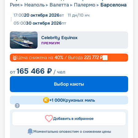
Рим
Неаполь
Валетта
Палермо
Барселона
17:00
20 октября 2026
вт
11
дн
/
10
нч
05:00
30 октября 2026
пт
Celebrity Equinox
ПРЕМИУМ
Цена снижена на
40
%
/ Выгода
221 772
₽
165 466
₽
от
/ чел
Выбор каюты
+
1 000
Круизных миль
Добавить в избранное
Моментально оповестим о снижении цены