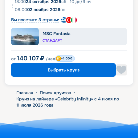
18:00
24 октября 2026
сб
10
дн
/
9
нч
08:00
02 ноября 2026
пн
Вы посетите 3 страны:
MSC Fantasia
СТАНДАРТ
140 107
₽
от
/чел
+1 000
Выбрать круиз
Главная
•
Поиск круизов
•
Круиз на лайнере «Celebrity Infinity» с 4 июля по
11 июля 2026 года