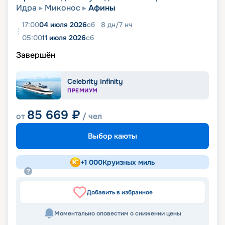
Идра
Миконос
Афины
17:00
04 июля 2026
сб
8
дн
/
7
нч
05:00
11 июля 2026
сб
Завершён
Celebrity Infinity
ПРЕМИУМ
85 669
₽
от
/ чел
Выбор каюты
+
1 000
Круизных миль
Добавить в избранное
Моментально оповестим о снижении цены