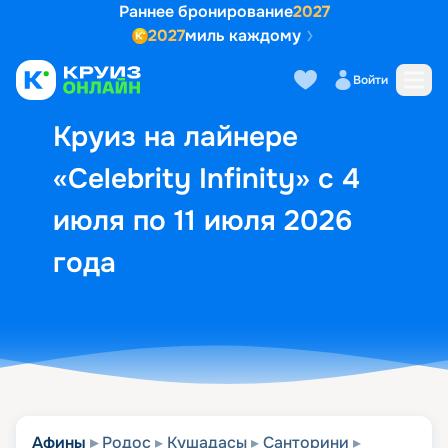
Раннее бронирование
2027
2027
миль каждому
Описание
Выбор кают
Маршрут и экск
Войти
Круиз на лайнере
«Celebrity Infinity» с 4
июля по 11 июля 2026
года
Афины
Родос
Кушадасы
Санторини