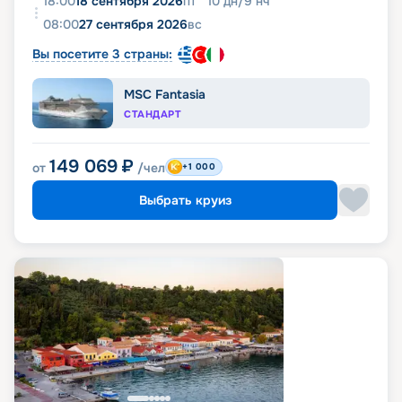
18:00
18 сентября 2026
пт
10
дн
/
9
нч
08:00
27 сентября 2026
вс
Вы посетите 3 страны:
MSC Fantasia
СТАНДАРТ
149 069
₽
от
/чел
+1 000
Выбрать круиз