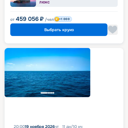
ЛЮКС
459 056
₽
от
/чел
+1 000
Выбрать круиз
20:00
19 ноября 2026
чт
11
дн
/
10
нч