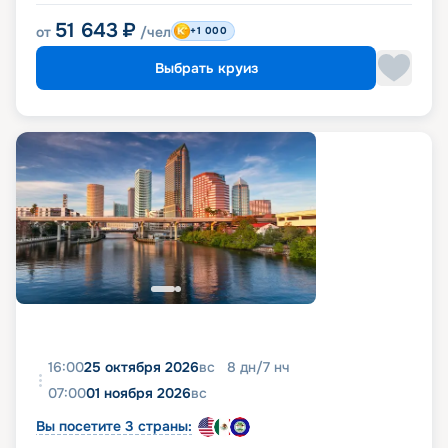
51 643
₽
от
/чел
+1 000
Выбрать круиз
16:00
25 октября 2026
вс
8
дн
/
7
нч
07:00
01 ноября 2026
вс
Вы посетите 3 страны: