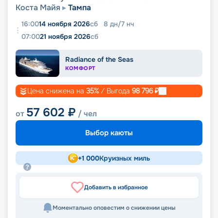
Коста Майя
Тампа
16:00
14 ноября 2026
сб
8
дн
/
7
нч
07:00
21 ноября 2026
сб
Radiance of the Seas
КОМФОРТ
Цена снижена на
35
%
/ Выгода
98 796
₽
57 602
₽
от
/ чел
Выбор каюты
+
1 000
Круизных миль
Добавить в избранное
Моментально оповестим о снижении цены