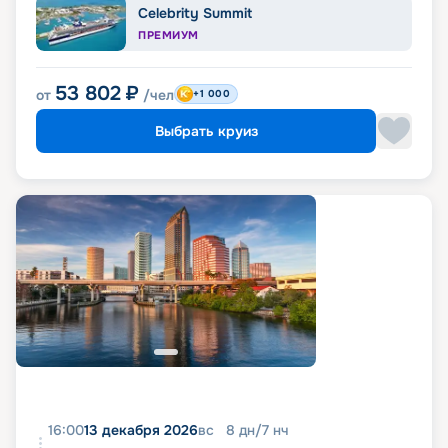
Celebrity Summit
ПРЕМИУМ
53 802
₽
от
/чел
+1 000
Выбрать круиз
16:00
13 декабря 2026
вс
8
дн
/
7
нч