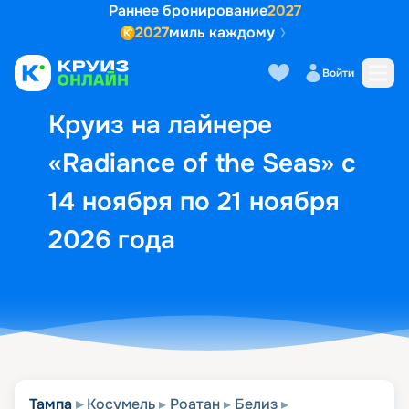
Раннее бронирование
2027
2027
миль каждому
Описание
Выбор кают
Маршрут и экск
Войти
Круиз на лайнере
«Radiance of the Seas» с
14 ноября по 21 ноября
2026 года
Тампа
Косумель
Роатан
Белиз