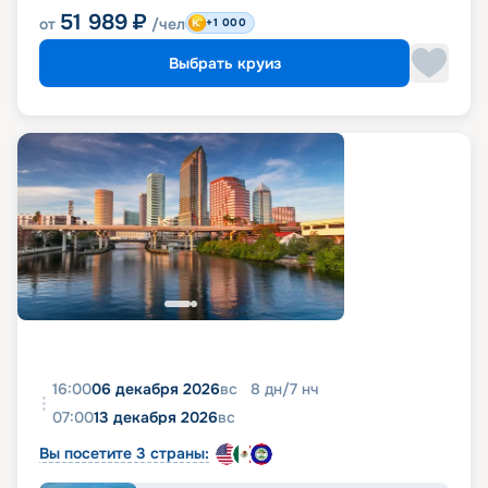
51 989
₽
от
/чел
+1 000
Выбрать круиз
16:00
06 декабря 2026
вс
8
дн
/
7
нч
07:00
13 декабря 2026
вс
Вы посетите 3 страны: