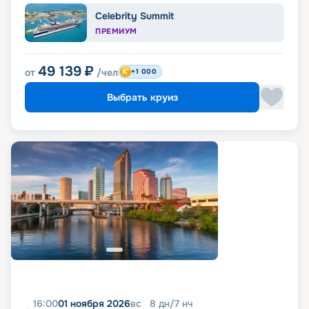
Celebrity Summit
ПРЕМИУМ
49 139
₽
от
/чел
+1 000
Выбрать круиз
16:00
01 ноября 2026
вс
8
дн
/
7
нч