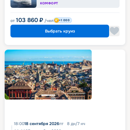
КОМФОРТ
103 860
₽
от
/чел
+1 000
Выбрать круиз
18:00
18 сентября 2026
пт
8
дн
/
7
нч