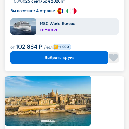
08:00
25 сентября 2026
пт
Вы посетите 4 страны:
MSC World Europa
КОМФОРТ
102 864
₽
от
/чел
+1 000
Выбрать круиз