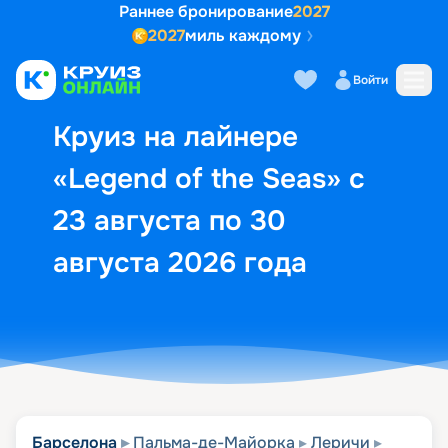
Раннее бронирование
2027
2027
миль каждому
Описание
Выбор кают
Маршрут и экск
Войти
Круиз на лайнере
«Legend of the Seas» с
23 августа по 30
августа 2026 года
Барселона
Пальма-де-Майорка
Леричи