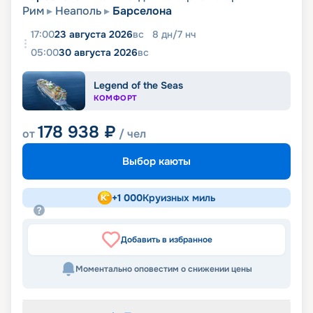
Рим
Неаполь
Барселона
17:00
23 августа 2026
вс
8
дн
/
7
нч
05:00
30 августа 2026
вс
Legend of the Seas
КОМФОРТ
178 938
₽
от
/ чел
Выбор каюты
+
1 000
Круизных миль
Добавить в избранное
Моментально оповестим о снижении цены