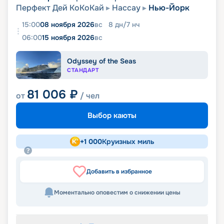
Перфект Дей КоКоКай
Нассау
Нью-Йорк
15:00
08 ноября 2026
вс
8
дн
/
7
нч
06:00
15 ноября 2026
вс
Odyssey of the Seas
СТАНДАРТ
81 006
₽
от
/ чел
Выбор каюты
+
1 000
Круизных миль
Добавить в избранное
Моментально оповестим о снижении цены