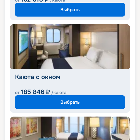
от
/каюта
Выбрать
Каюта с окном
185 846
₽
от
/каюта
Выбрать