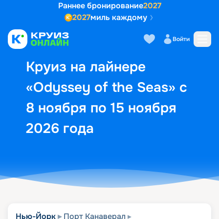
Раннее бронирование
2027
2027
миль каждому
Описание
Выбор кают
Маршрут и экск
Войти
Круиз на лайнере
«Odyssey of the Seas» с
8 ноября по 15 ноября
2026 года
Нью-Йорк
Порт Канаверал