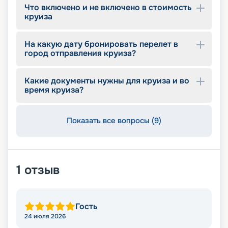
Что включено и не включено в стоимость
корабля с разных ракурсов, описание
круиза
маршрутов, схемы палуб, обзор развлечений и
другую полезную информацию. Купить
подходящий тур по привлекательной цене
На какую дату бронировать перелет в
можно прямо на сайте. Раннее бронирование
город отправления круиза?
позволяет выбирать из большего количества
мест при лучших ценах. Просматривайте
Какие документы нужны для круиза и во
предложения и оставляйте заявку.
время круиза?
Показать все вопросы (9)
1
отзыв
Гость
24 июля 2026