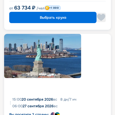
63 734
₽
от
/чел
+1 000
Выбрать круиз
15:00
20 сентября 2026
вс
8
дн
/
7
нч
06:00
27 сентября 2026
вс
Вы посетите 2 страны: