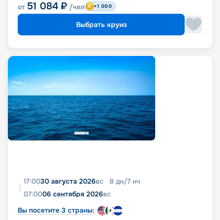
51 084
₽
от
/чел
+1 000
Выбрать круиз
17:00
30 августа 2026
вс
8
дн
/
7
нч
07:00
06 сентября 2026
вс
Вы посетите 3 страны: