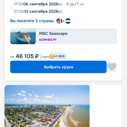
17:00
06 сентября 2026
вс
8
дн
/
7
нч
07:00
13 сентября 2026
вс
Вы посетите 3 страны:
MSC Seascape
КОМФОРТ
46 105
₽
от
/чел
+1 000
Выбрать круиз