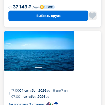
37 143
₽
от
/чел
+1 000
Выбрать круиз
17:00
04 октября 2026
вс
8
дн
/
7
нч
07:00
11 октября 2026
вс
Вы посетите 3 страны: