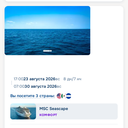
2027 г. совершает круизы по бассейну
Карибского моря с отправлением из Майами и
заходом в порты Гондураса, Мексики, Багамских
островов. Увлекательные туры и экскурсии по
живописным городам по пути круиза добавят
путешествию больше ярких красок и
незабываемых впечатлений. На нашем сайте вы
найдете все, что нужно для оформления путевки:
актуальное расписание и маршруты, схему
размещения, характеристики судна, описание и
фото кают, цену на круиз. Купить путевку, выбрав
подходящий тур, можно онлайн. А если у вас
возникнут какие-то вопросы, просто свяжитесь
с нашим менеджером.
17:00
23 августа 2026
вс
8
дн
/
7
нч
Отправьтесь в путешествие мечты на борту
07:00
30 августа 2026
вс
Symphony of the Seas!
Вы посетите 3 страны:
MSC Seascape
КОМФОРТ