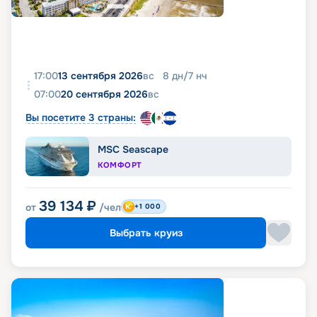
17:00
13 сентября 2026
вс
8
дн
/
7
нч
07:00
20 сентября 2026
вс
Вы посетите 3 страны:
MSC Seascape
КОМФОРТ
39 134
₽
от
/чел
+1 000
Выбрать круиз