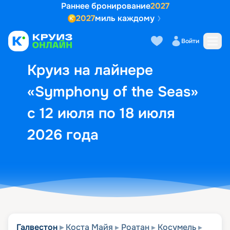
Раннее бронирование
2027
2027
миль каждому
Описание
Выбор кают
Маршрут и экск
Войти
Круиз на лайнере
«Symphony of the Seas»
с 12 июля по 18 июля
2026 года
Галвестон
Коста Майя
Роатан
Косумель