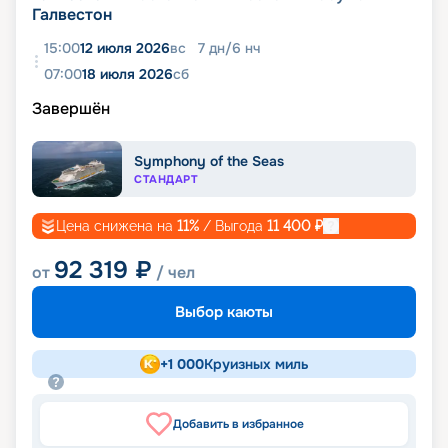
Галвестон
15:00
12 июля 2026
вс
7
дн
/
6
нч
07:00
18 июля 2026
сб
Завершён
Symphony of the Seas
СТАНДАРТ
Цена снижена на
11
%
/ Выгода
11 400
₽
92 319
₽
от
/ чел
Выбор каюты
+
1 000
Круизных миль
Добавить в избранное