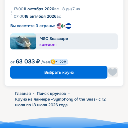
17:00
11 октября 2026
вс
8
дн
/
7
нч
07:00
18 октября 2026
вс
Вы посетите 3 страны:
MSC Seascape
КОМФОРТ
63 033
₽
от
/чел
+1 000
Выбрать круиз
Главная
•
Поиск круизов
•
Круиз на лайнере «Symphony of the Seas» с 12
июля по 18 июля 2026 года