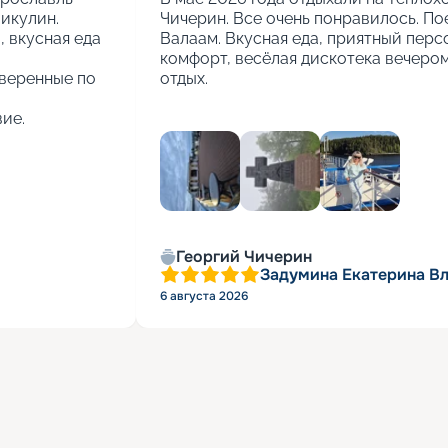
кулин.

Чичерин. Все очень понравилось. Пое
вкусная еда 
Валаам. Вкусная еда, приятный персо
комфорт, весёлая дискотека вечером.
веренные по 
отдых.
ие.
+
2
Георгий Чичерин
Задумина Екатерина В
6 августа 2026