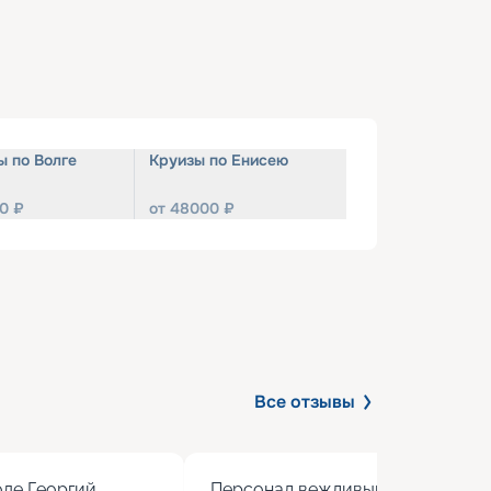
ы по Волге
Круизы по Енисею
0
₽
от
48000
₽
Все отзывы
де Георгий 
Персонал вежливый, кормят вкус