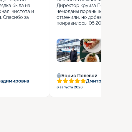
здка была на 
Директор круиза Полина учитыва
нал, чистота и 
чемоданы пораньше взяли. Стоя
 Спасибо за 
отменили, но добавили бесплатн
понравилось. 05.2026г.
Борис Полевой
ладимировна
Дмитрий Васильев
6 августа 2026