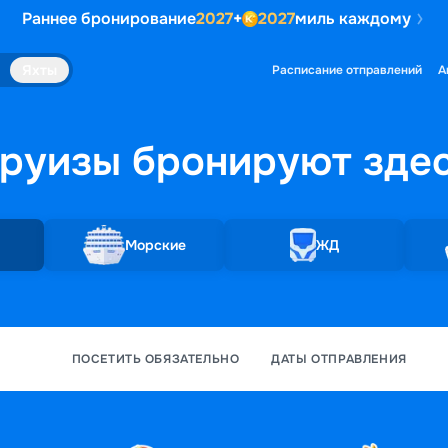
Раннее бронирование
2027
+
2027
миль каждому
Яхты
Расписание отправлений
А
руизы бронируют
зде
Морские
ЖД
ПОСЕТИТЬ ОБЯЗАТЕЛЬНО
ДАТЫ ОТПРАВЛЕНИЯ