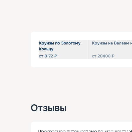
Круизы по Золотому
Круизы на Валаам 
Кольцу
от
8172
₽
от
20400
₽
Отзывы
Прекрасное путешествие по маршруту Яр