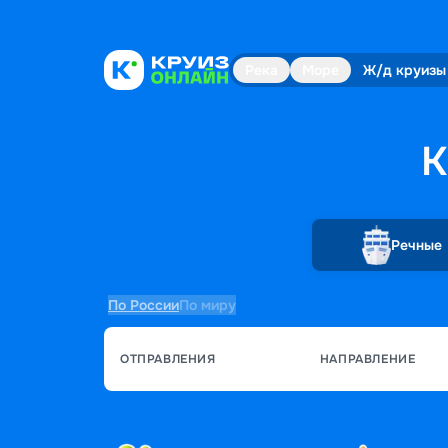
Река
Море
Ж/д круизы
К
Речные
По России
По миру
ОТПРАВЛЕНИЯ
НАПРАВЛЕНИЕ