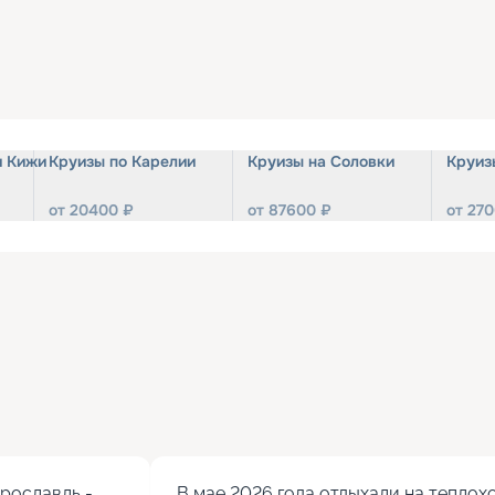
и Кижи
Круизы по Карелии
Круизы на Соловки
Круиз
от
20400
₽
от
87600
₽
от
270
ославль - 
В мае 2026 года отдыхали на теплохо