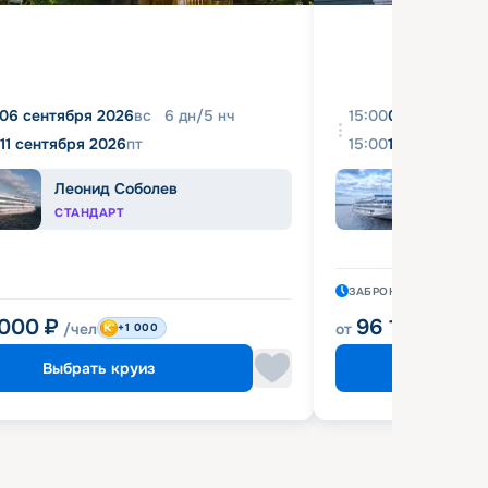
06 сентября 2026
вс
6
дн
/
5
нч
15:00
08 августа 2
11 сентября 2026
пт
15:00
18 августа 2
Леонид Соболев
Иван
СТАНДАРТ
КОМФ
ЗАБРОНИРОВАН
27 М
 000
₽
96 120
₽
/чел
от
/чел
+1 000
Выбрать круиз
Выбрат