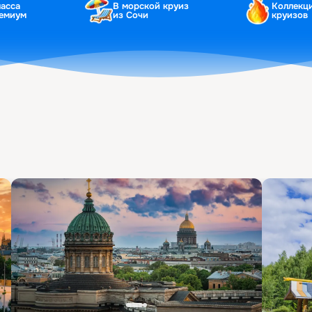
ласса
В морской круиз
Коллекц
ремиум
из Сочи
круизов