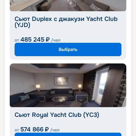
Сьют Duplex с джакузи Yacht Club
(YJD)
485 245
₽
от
/чел
Выбрать
Сьют Royal Yacht Club (YC3)
574 866
₽
от
/чел