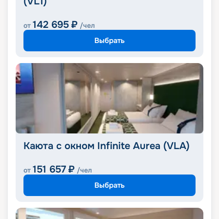
(VL1)
142 695
₽
от
/чел
Выбрать
Каюта с окном Infinite Aurea (VLA)
151 657
₽
от
/чел
Выбрать