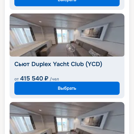
Сьют Duplex Yacht Club (YCD)
415 540
₽
от
/чел
Выбрать