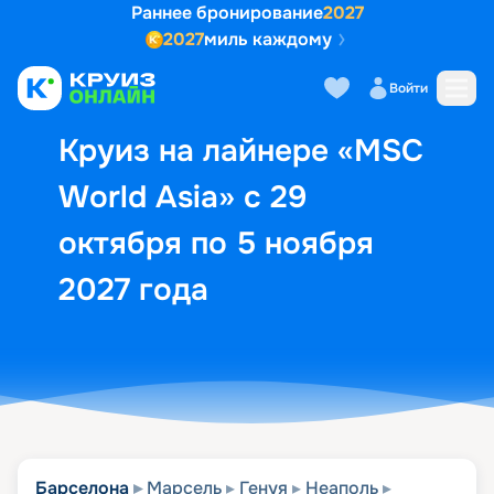
Раннее бронирование
2027
2027
миль каждому
Описание
Выбор кают
Маршрут и экск
Войти
Круиз на лайнере «MSC
World Asia» с 29
октября по 5 ноября
2027 года
Барселона
Марсель
Генуя
Неаполь