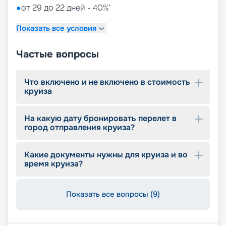
●
от 29 до 22 дней - 40%*
7 бассейнов
11 джакузи
Показать все условия
детский внутренний комплекс,
спроектированный Lego & Chicco
Частые вопросы
Что включено и не включено в стоимость
круиза
На какую дату бронировать перелет в
город отправления круиза?
Какие документы нужны для круиза и во
время круиза?
Показать все вопросы (9)