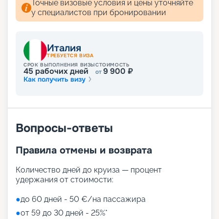
Butcher’s Cut – классический стейк-хаус.
Точные визовые условия и цены уточняйте
Каждое заведение соответствует своей
у специалистов при бронировании
концепции. Выбирайте на свой вкус!
Развлечения на лайнере
Италия
ТРЕБУЕТСЯ ВИЗА
СРОК ВЫПОЛНЕНИЯ ВИЗЫ
СТОИМОСТЬ
45
рабочих дней
9 900
₽
от
Как получить визу
Лайнер предлагает огромное разнообразие
развлечений, от раслебления в спа-зонах до
активных спортивных игр.
На выбор представлены такие пространства:
Zen District (оздоровительный и
Вопросы-ответы
релаксационный комплекс только для взрослых)
Family District (с 10 детскими площадками/
Правила отмены и возврата
бассейнами, клубами, игровыми зонами)
Family Sundeck (зона для загара, подходящая
для детей)
Количество дней до круиза — процент
Aquapark (с открытыми игровыми
удержания от стоимости:
площадками, бассейнами-лягушатниками,
водными пушками, 3 водными горками с
●
до 60 дней - 50 €/на пассажира
эффектами виртуальной реальности)
●
от 59 до 30 дней - 25%*
мини-гольф и теннис