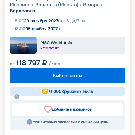
Мессина
Валлетта (Мальта)
В море
Барселона
18:00
29 октября 2027
пт
8
дн
/
7
нч
08:00
05 ноября 2027
пт
MSC World Asia
КОМФОРТ
118 797
₽
от
/ чел
Выбор каюты
+
1 000
Круизных миль
Добавить в избранное
Моментально оповестим о снижении цены