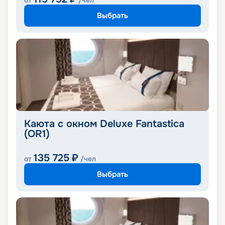
от
/чел
Выбрать
Каюта с окном Deluxe Fantastica
(OR1)
135 725
₽
от
/чел
Выбрать