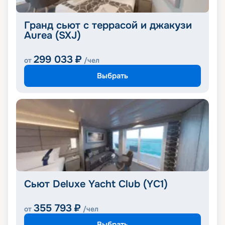
Гранд сьют с террасой и джакузи
Aurea (SXJ)
299 033
₽
от
/чел
Выбрать
Сьют Deluxe Yacht Club (YC1)
355 793
₽
от
/чел
Выбрать