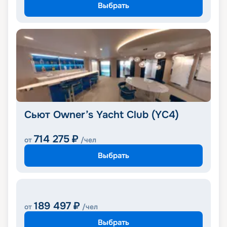
Выбрать
Сьют Owner’s Yacht Club (YC4)
714 275
₽
от
/чел
Выбрать
189 497
₽
от
/чел
Выбрать