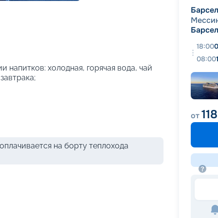
+
26
фотографий
Барсе
Месси
Барсе
18:00
0
08:00
и напитков: холодная, горячая вода, чай
 завтрака;
118
от
оплачивается на борту теплохода