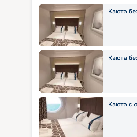
Каюта без
Каюта без
Каюта с о