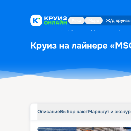
Описание
Выбор кают
Маршрут и экску
Река
Море
Ж/д круизы
Главная
•
Поиск круизов
•
Круиз на лайнере «MS
Круиз на лайнере «MSC
Описание
Выбор кают
Маршрут и экску