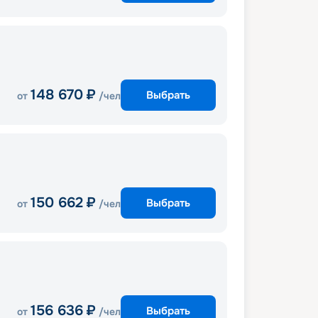
148 670
₽
Выбрать
от
/чел
150 662
₽
Выбрать
от
/чел
156 636
₽
Выбрать
от
/чел