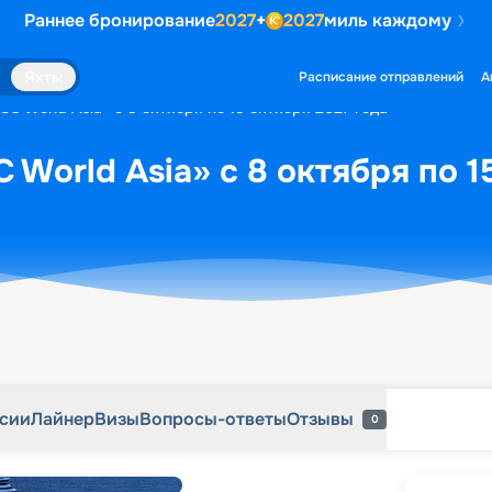
Раннее бронирование
2027
+
2027
миль каждому
рсии
Лайнер
Визы
Вопросы-ответы
Отзывы
0
Яхты
Расписание отправлений
А
C World Asia» с 8 октября по 15 октября 2027 года
 World Asia» с 8 октября по 1
рсии
Лайнер
Визы
Вопросы-ответы
Отзывы
0