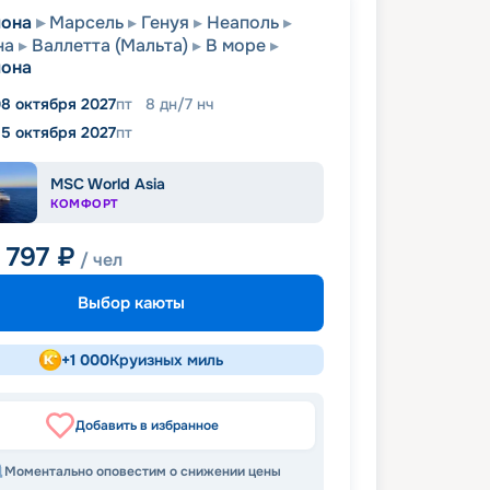
лона
Марсель
Генуя
Неаполь
на
Валлетта (Мальта)
В море
лона
8 октября 2027
пт
8
дн
/
7
нч
15 октября 2027
пт
MSC World Asia
КОМФОРТ
 797
₽
/ чел
Выбор каюты
+
1 000
Круизных миль
Добавить в избранное
Моментально оповестим о снижении цены