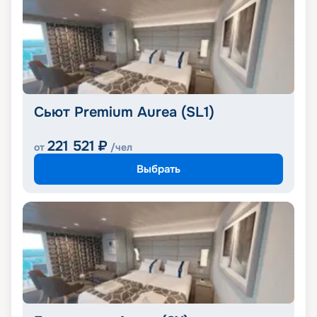
Сьют Premium Aurea (SL1)
221 521
₽
от
/чел
Выбрать