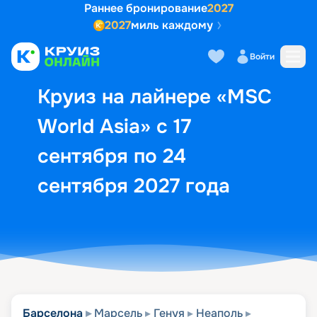
Раннее бронирование
2027
2027
миль каждому
Описание
Выбор кают
Маршрут и экск
Войти
Круиз на лайнере «MSC
World Asia» с 17
сентября по 24
сентября 2027 года
Барселона
Марсель
Генуя
Неаполь