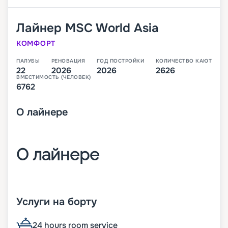
Лайнер
MSC World Asia
КОМФОРТ
ПАЛУБЫ
РЕНОВАЦИЯ
ГОД ПОСТРОЙКИ
КОЛИЧЕСТВО КАЮТ
22
2026
2026
2626
ВМЕСТИМОСТЬ (ЧЕЛОВЕК)
6762
О
лайнере
О лайнере
MSC World Asia – третий лайнер класса World,
который будет спущен на воду в 2026 году. В
Услуги на борту
своем первом сезоне он будет выполнять круизы
по Средиземноморью.
24 hours room service
На лайнере будет целые 22 палубы, с каютами,