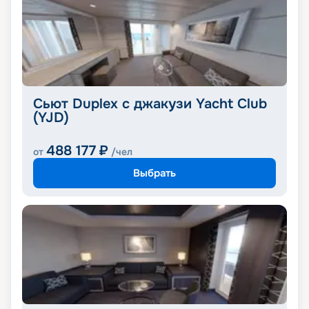
Сьют Duplex с джакузи Yacht Club
(YJD)
488 177
₽
от
/чел
Выбрать