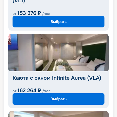
(VL1)
153 376
₽
от
/чел
Выбрать
Каюта с окном Infinite Aurea (VLA)
162 264
₽
от
/чел
Выбрать