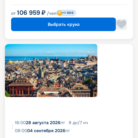
106 959
₽
от
/чел
+1 000
Выбрать круиз
18:00
28 августа 2026
пт
8
дн
/
7
нч
08:00
04 сентября 2026
пт