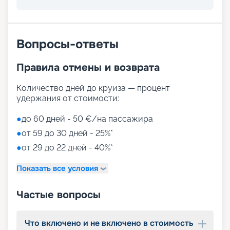
развлечений, от раслебления в спа-зонах до
активных спортивных игр.
На выбор представлены такие пространства:
Zen District (оздоровительный и
Вопросы-ответы
релаксационный комплекс только для взрослых)
Family District (с 10 детскими площадками/
Правила отмены и возврата
бассейнами, клубами, игровыми зонами)
Family Sundeck (зона для загара, подходящая
для детей)
Количество дней до круиза — процент
Aquapark (с открытыми игровыми
удержания от стоимости:
площадками, бассейнами-лягушатниками,
водными пушками, 3 водными горками с
●
до 60 дней - 50 €/на пассажира
эффектами виртуальной реальности)
●
от 59 до 30 дней - 25%*
мини-гольф и теннис
●
от 29 до 22 дней - 40%*
7 бассейнов
11 джакузи
Показать все условия
детский внутренний комплекс,
спроектированный Lego & Chicco
Частые вопросы
Что включено и не включено в стоимость