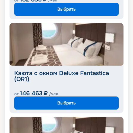
от
/чел
Выбрать
Каюта с окном Deluxe Fantastica
(OR1)
146 463
₽
от
/чел
Выбрать