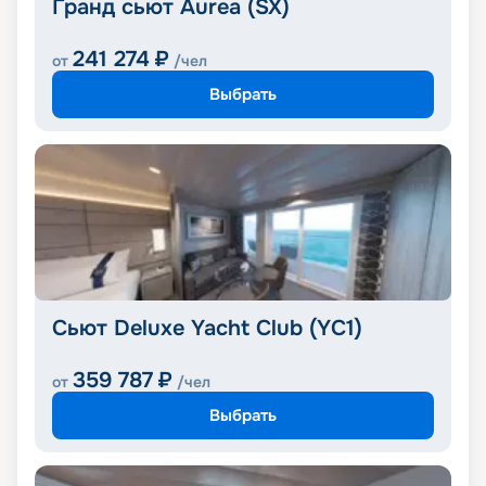
Гранд сьют Aurea (SX)
241 274
₽
от
/чел
Выбрать
Сьют Deluxe Yacht Club (YC1)
359 787
₽
от
/чел
Выбрать