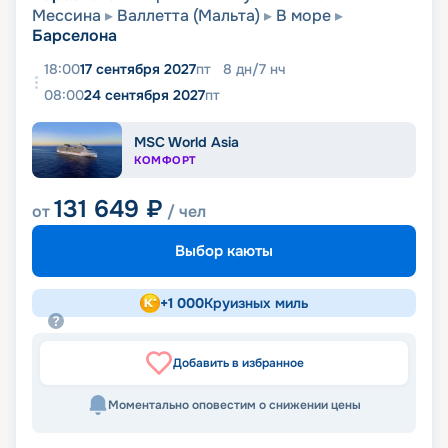
Мессина
Валлетта (Мальта)
В море
Барселона
18:00
17 сентября 2027
пт
8
дн
/
7
нч
08:00
24 сентября 2027
пт
MSC World Asia
КОМФОРТ
131 649
₽
от
/ чел
Выбор каюты
+
1 000
Круизных миль
Добавить в избранное
Моментально оповестим о снижении цены