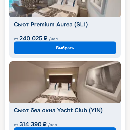
Сьют Premium Aurea (SL1)
240 025
₽
от
/чел
Выбрать
Сьют без окна Yacht Club (YIN)
314 390
₽
от
/чел