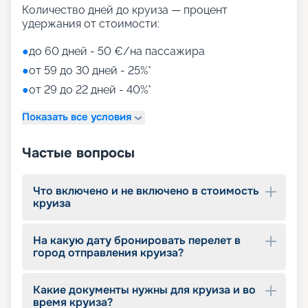
для детей)
Количество дней до круиза — процент
Aquapark (с открытыми игровыми
удержания от стоимости:
площадками, бассейнами-лягушатниками,
водными пушками, 3 водными горками с
●
до 60 дней - 50 €/на пассажира
эффектами виртуальной реальности)
●
от 59 до 30 дней - 25%*
мини-гольф и теннис
●
от 29 до 22 дней - 40%*
7 бассейнов
11 джакузи
Показать все условия
детский внутренний комплекс,
спроектированный Lego & Chicco
Частые вопросы
Что включено и не включено в стоимость
круиза
На какую дату бронировать перелет в
город отправления круиза?
Какие документы нужны для круиза и во
время круиза?