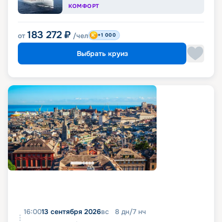
КОМФОРТ
183 272
₽
от
/чел
+1 000
Выбрать круиз
16:00
13 сентября 2026
вс
8
дн
/
7
нч