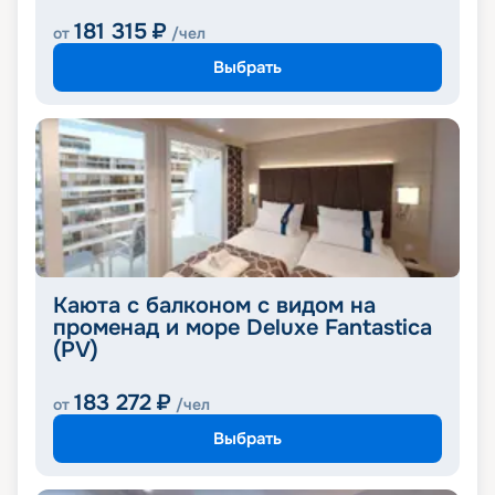
181 315
₽
от
/чел
Выбрать
Каюта с балконом с видом на
променад и море Deluxe Fantastica
(PV)
183 272
₽
от
/чел
Выбрать