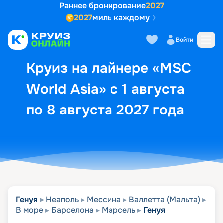
Раннее бронирование
2027
2027
миль каждому
Описание
Выбор кают
Маршрут и экск
Войти
Круиз на лайнере «MSC
World Asia» с 1 августа
по 8 августа 2027 года
Генуя
Неаполь
Мессина
Валлетта (Мальта)
В море
Барселона
Марсель
Генуя