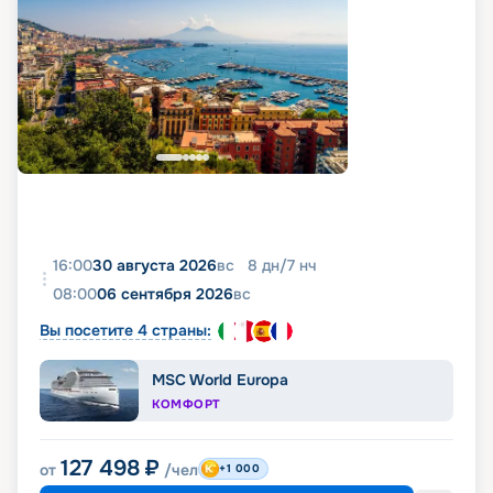
16:00
30 августа 2026
вс
8
дн
/
7
нч
08:00
06 сентября 2026
вс
Вы посетите 4 страны:
MSC World Europa
КОМФОРТ
127 498
₽
от
/чел
+1 000