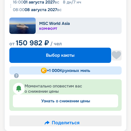
16:00
01 августа 2027
вс
8
дн
/
7
нч
08:00
08 августа 2027
вс
MSC World Asia
КОМФОРТ
150 982
₽
от
/ чел
Выбор каюты
+
1 000
Круизных миль
Моментально оповестим вас
о снижении цены
Узнать о снижении цены
Поделиться