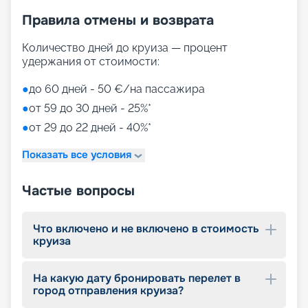
Family District (с 10 детскими площадками/
Правила отмены и возврата
бассейнами, клубами, игровыми зонами)
Family Sundeck (зона для загара, подходящая
для детей)
Количество дней до круиза — процент
Aquapark (с открытыми игровыми
удержания от стоимости:
площадками, бассейнами-лягушатниками,
водными пушками, 3 водными горками с
●
до 60 дней - 50 €/на пассажира
эффектами виртуальной реальности)
●
от 59 до 30 дней - 25%*
мини-гольф и теннис
●
от 29 до 22 дней - 40%*
7 бассейнов
11 джакузи
Показать все условия
детский внутренний комплекс,
спроектированный Lego & Chicco
Частые вопросы
Что включено и не включено в стоимость
круиза
На какую дату бронировать перелет в
город отправления круиза?