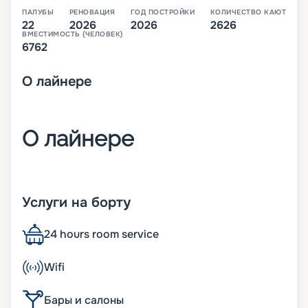
ПАЛУБЫ
РЕНОВАЦИЯ
ГОД ПОСТРОЙКИ
КОЛИЧЕСТВО КАЮТ
22
2026
2026
2626
ВМЕСТИМОСТЬ (ЧЕЛОВЕК)
6762
О
лайнере
О лайнере
MSC World Asia – третий лайнер класса World,
который будет спущен на воду в 2026 году. В
Услуги на борту
своем первом сезоне он будет выполнять круизы
по Средиземноморью.
24 hours room service
На лайнере будет целые 22 палубы, с каютами,
ресторанами, барами и большим количеством
размещений.
Wifi
MSC World Asia станет четвертым лайнером
флота MSC, работающим на сжиженном газе. На
Бары и салоны
новом судне также будут установлены системы