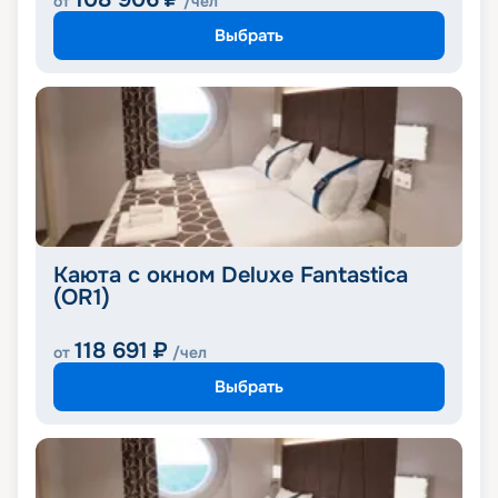
от
/чел
Выбрать
Каюта с окном Deluxe Fantastica
(OR1)
118 691
₽
от
/чел
Выбрать