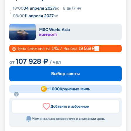
18:00
04 апреля 2027
вс
8
дн
/
7
нч
08:00
11 апреля 2027
вс
MSC World Asia
КОМФОРТ
Цена снижена на
14
%
/ Выгода
19 569
₽
107 928
₽
от
/ чел
Выбор каюты
+
1 000
Круизных миль
Добавить в избранное
Моментально оповестим о снижении цены