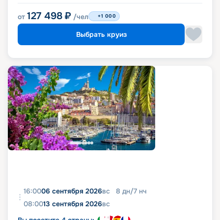
127 498
₽
от
/чел
+1 000
Выбрать круиз
16:00
06 сентября 2026
вс
8
дн
/
7
нч
08:00
13 сентября 2026
вс
Вы посетите 4 страны: