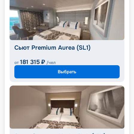
Сьют Premium Aurea (SL1)
181 315
₽
от
/чел
Выбрать