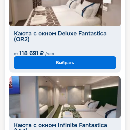
Каюта с окном Deluxe Fantastica
(OR2)
118 691
₽
от
/чел
Выбрать
Каюта с окном Infinite Fantastica