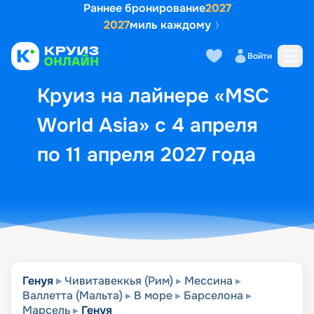
Раннее бронирование
2027
2027
миль каждому
Описание
Выбор кают
Маршрут и экск
Войти
Круиз на лайнере «MSC
World Asia» с 4 апреля
по 11 апреля 2027 года
Генуя
Чивитавеккья (Рим)
Мессина
Валлетта (Мальта)
В море
Барселона
Марсель
Генуя