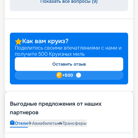
Показать все вопросы (9)
Как вам круиз?
Поделитесь своими впечатлениями с нами и
получите
500
Круизных миль
Оставить отзыв
+
500
Выгодные предложения от наших
партнеров
🏨
✈️
🚗
Отели
Авиабилеты
Трансферы