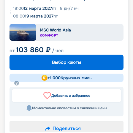
18:00
12 марта 2027
пт
8
дн
/
7
нч
08:00
19 марта 2027
пт
MSC World Asia
КОМФОРТ
103 860
₽
от
/ чел
Выбор каюты
+
1 000
Круизных миль
Добавить в избранное
Моментально оповестим о снижении цены
Поделиться