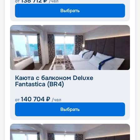
138 712
₽
от
/чел
Выбрать
Каюта с балконом Deluxe
Fantastica (BR4)
140 704
₽
от
/чел
Выбрать