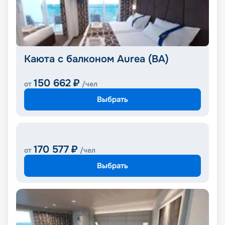
Каюта с балконом Aurea (BA)
150 662
₽
от
/чел
Выбрать
170 577
₽
от
/чел
Выбрать