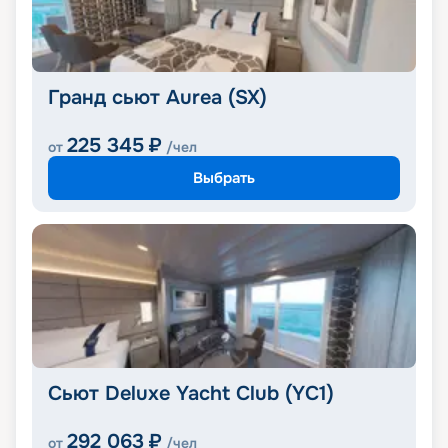
Гранд сьют Aurea (SX)
225 345
₽
от
/чел
Выбрать
Сьют Deluxe Yacht Club (YC1)
292 063
₽
от
/чел