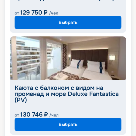
129 750
₽
от
/чел
Выбрать
Каюта с балконом с видом на
променад и море Deluxe Fantastica
(PV)
130 746
₽
от
/чел
Выбрать