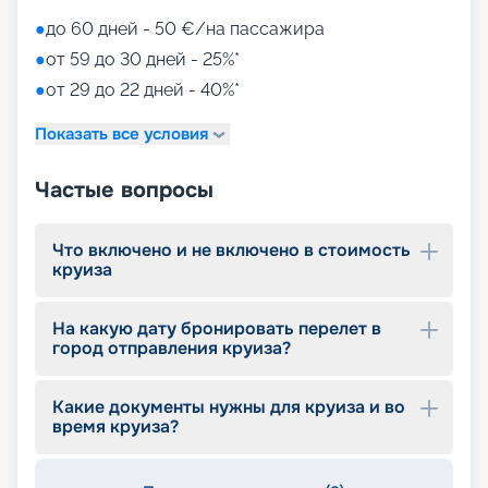
площадками, бассейнами-лягушатниками,
водными пушками, 3 водными горками с
●
до 60 дней - 50 €/на пассажира
эффектами виртуальной реальности)
●
от 59 до 30 дней - 25%*
мини-гольф и теннис
●
от 29 до 22 дней - 40%*
7 бассейнов
11 джакузи
Показать все условия
детский внутренний комплекс,
спроектированный Lego & Chicco
Частые вопросы
Что включено и не включено в стоимость
круиза
На какую дату бронировать перелет в
город отправления круиза?
Какие документы нужны для круиза и во
время круиза?