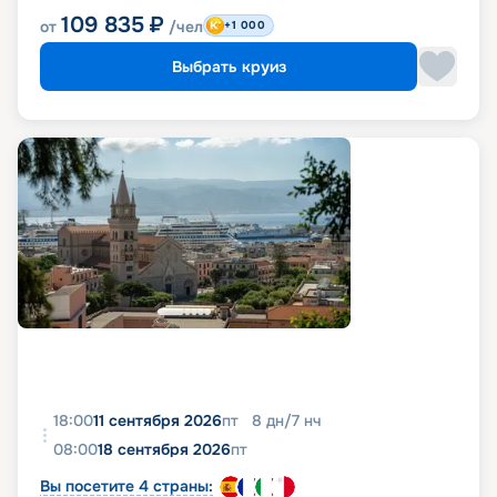
109 835
₽
от
/чел
+1 000
Выбрать круиз
18:00
11 сентября 2026
пт
8
дн
/
7
нч
08:00
18 сентября 2026
пт
Вы посетите 4 страны: