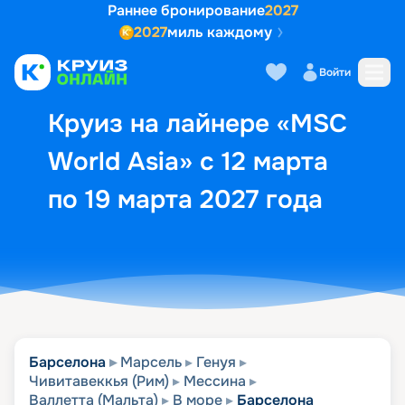
Раннее бронирование
2027
2027
миль каждому
Описание
Выбор кают
Маршрут и экск
Войти
Круиз на лайнере «MSC
World Asia» с 12 марта
по 19 марта 2027 года
Барселона
Марсель
Генуя
Чивитавеккья (Рим)
Мессина
Валлетта (Мальта)
В море
Барселона