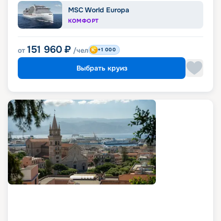
MSC World Europa
КОМФОРТ
151 960
₽
от
/чел
+1 000
Выбрать круиз