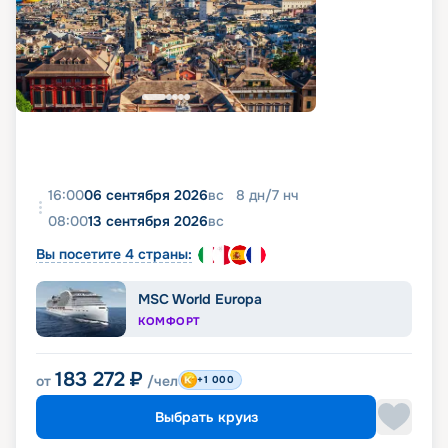
16:00
06 сентября 2026
вс
8
дн
/
7
нч
08:00
13 сентября 2026
вс
Вы посетите 4 страны:
MSC World Europa
КОМФОРТ
183 272
₽
от
/чел
+1 000
Выбрать круиз