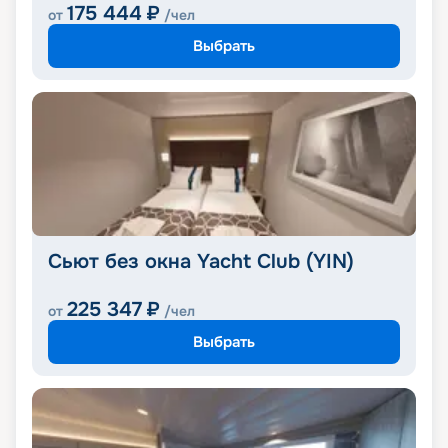
175 444
₽
от
/чел
Выбрать
Сьют без окна Yacht Club (YIN)
225 347
₽
от
/чел
Выбрать