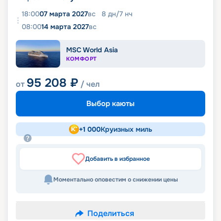
18:00
07 марта 2027
вс
8
дн
/
7
нч
08:00
14 марта 2027
вс
MSC World Asia
КОМФОРТ
95 208
₽
от
/ чел
Выбор каюты
+
1 000
Круизных миль
Добавить в избранное
Моментально оповестим о снижении цены
Поделиться