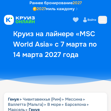
Раннее бронирование
2027
2027
миль каждому
Описание
Выбор кают
Маршрут и экск
Войти
Круиз на лайнере «MSC
World Asia» с 7 марта по
14 марта 2027 года
Генуя
Чивитавеккья (Рим)
Мессина
Валлетта (Мальта)
В море
Барселона
Марсель
Генуя