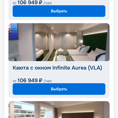
106 949
₽
от
/чел
Выбрать
Каюта с окном Infinite Aurea (VLA)
106 949
₽
от
/чел
Выбрать