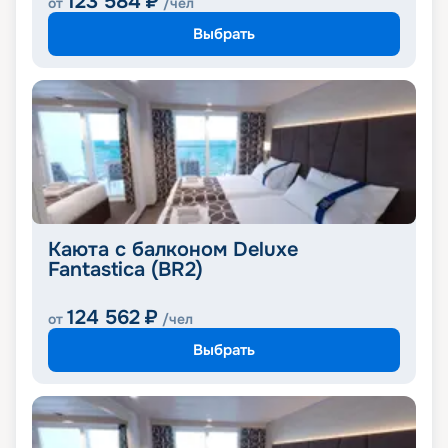
123 584
₽
от
/чел
Выбрать
Каюта с балконом Deluxe
Fantastica (BR2)
124 562
₽
от
/чел
Выбрать