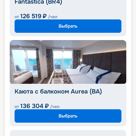
Fantastica (BR4)
126 519
₽
от
/чел
Выбрать
Каюта с балконом Aurea (BA)
136 304
₽
от
/чел
Выбрать