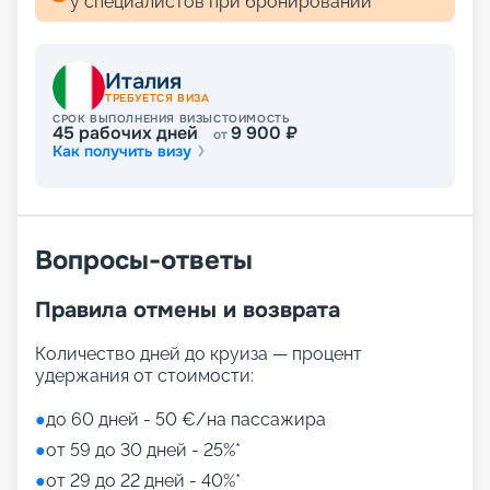
у специалистов при бронировании
концепции. Выбирайте на свой вкус!
Развлечения на лайнере
Италия
ТРЕБУЕТСЯ ВИЗА
СРОК ВЫПОЛНЕНИЯ ВИЗЫ
СТОИМОСТЬ
45
рабочих дней
9 900
₽
от
Как получить визу
Лайнер предлагает огромное разнообразие
развлечений, от раслебления в спа-зонах до
активных спортивных игр.
На выбор представлены такие пространства:
Zen District (оздоровительный и
Вопросы-ответы
релаксационный комплекс только для взрослых)
Family District (с 10 детскими площадками/
Правила отмены и возврата
бассейнами, клубами, игровыми зонами)
Family Sundeck (зона для загара, подходящая
для детей)
Количество дней до круиза — процент
Aquapark (с открытыми игровыми
удержания от стоимости:
площадками, бассейнами-лягушатниками,
водными пушками, 3 водными горками с
●
до 60 дней - 50 €/на пассажира
эффектами виртуальной реальности)
●
от 59 до 30 дней - 25%*
мини-гольф и теннис
●
от 29 до 22 дней - 40%*
7 бассейнов