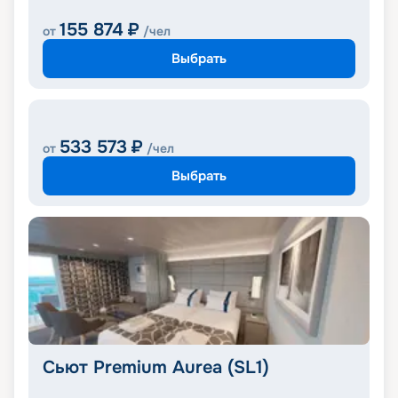
155 874
₽
от
/чел
Выбрать
533 573
₽
от
/чел
Выбрать
Сьют Premium Aurea (SL1)