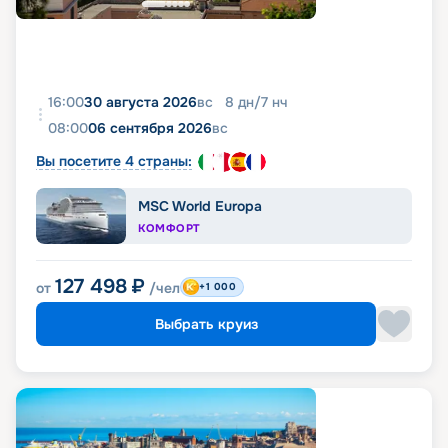
16:00
30 августа 2026
вс
8
дн
/
7
нч
08:00
06 сентября 2026
вс
Вы посетите 4 страны:
MSC World Europa
КОМФОРТ
127 498
₽
от
/чел
+1 000
Выбрать круиз