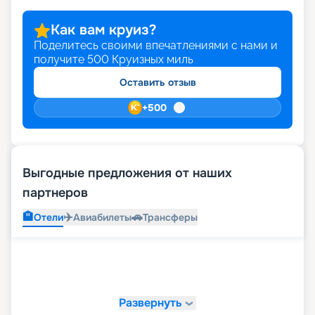
Как вам круиз?
Поделитесь своими впечатлениями с нами и
получите
500
Круизных миль
Оставить отзыв
+
500
Выгодные предложения от наших
партнеров
🏨
✈️
🚗
Отели
Авиабилеты
Трансферы
Развернуть