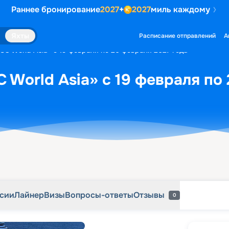
Раннее бронирование
2027
+
2027
миль каждому
рсии
Лайнер
Визы
Вопросы-ответы
Отзывы
0
Яхты
Расписание отправлений
А
SC World Asia» с 19 февраля по 26 февраля 2027 года
 World Asia» с 19 февраля по
рсии
Лайнер
Визы
Вопросы-ответы
Отзывы
0