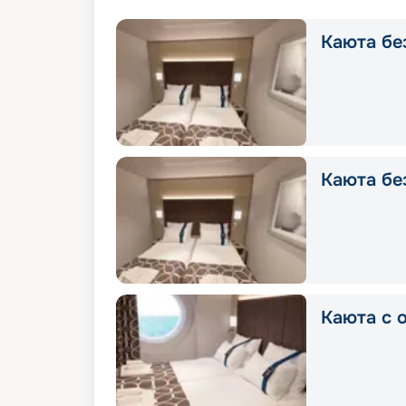
Каюта без
Каюта без
Каюта с о