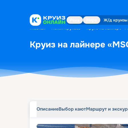
Описание
Выбор кают
Маршрут и экску
Река
Море
Ж/д круизы
Главная
•
Поиск круизов
•
Круиз на лайнере «M
Круиз на лайнере «MSC
Описание
Выбор кают
Маршрут и экску