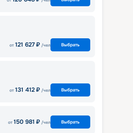
от
/чел
121 627
₽
Выбрать
от
/чел
131 412
₽
Выбрать
от
/чел
150 981
₽
Выбрать
от
/чел