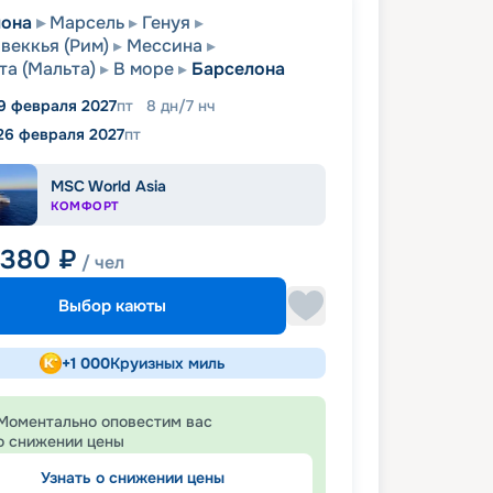
лона
Марсель
Генуя
веккья (Рим)
Мессина
та (Мальта)
В море
Барселона
9 февраля 2027
пт
8
дн
/
7
нч
26 февраля 2027
пт
MSC World Asia
КОМФОРТ
 380
₽
/ чел
Выбор каюты
+
1 000
Круизных миль
Моментально оповестим вас
о снижении цены
Узнать о снижении цены