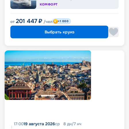
КОМФОРТ
201 447
₽
от
/чел
+1 000
Выбрать круиз
17:00
19 августа 2026
ср
8
дн
/
7
нч