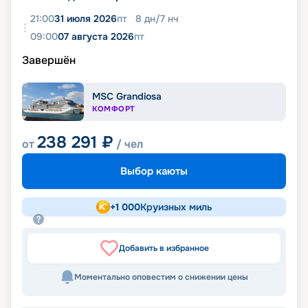
21:00
31 июля 2026
пт
8
дн
/
7
нч
09:00
07 августа 2026
пт
Завершён
MSC Grandiosa
КОМФОРТ
238 291
₽
от
/ чел
Выбор каюты
+
1 000
Круизных миль
Добавить в избранное
Моментально оповестим о снижении цены