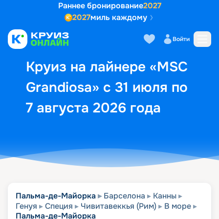
Раннее бронирование
2027
2027
миль каждому
Описание
Выбор кают
Маршрут и экск
Войти
Круиз на лайнере «MSC
Grandiosa» с 31 июля по
7 августа 2026 года
Пальма-де-Майорка
Барселона
Канны
Генуя
Специя
Чивитавеккья (Рим)
В море
Пальма-де-Майорка