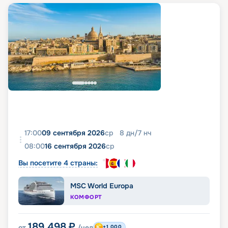
17:00
09 сентября 2026
ср
8
дн
/
7
нч
08:00
16 сентября 2026
ср
Вы посетите 4 страны:
MSC World Europa
КОМФОРТ
189 498
₽
от
/чел
+1 000