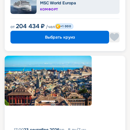
MSC World Europa
КОМФОРТ
204 434
₽
от
/чел
+1 000
Выбрать круиз
17:00
23 сентября 2026
ср
8
дн
/
7
нч