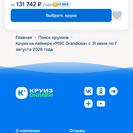
131 742
₽
от
/чел
+1 000
Выбрать круиз
Главная
•
Поиск круизов
•
Круиз на лайнере «MSC Grandiosa» с 31 июля по 7
августа 2026 года
О компании
Отзывы