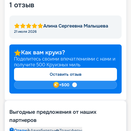
1
отзыв
Алина Сергеевна Малышева
21 июля 2026
Как вам круиз?
Поделитесь своими впечатлениями с нами и
получите
500
Круизных миль
Оставить отзыв
+
500
Выгодные предложения от наших
партнеров
🏨
✈️
🚗
Отели
Авиабилеты
Трансферы