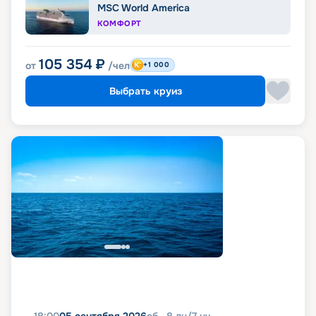
MSC World America
КОМФОРТ
105 354
₽
от
/чел
+1 000
Выбрать круиз
18:00
05 сентября 2026
сб
8
дн
/
7
нч