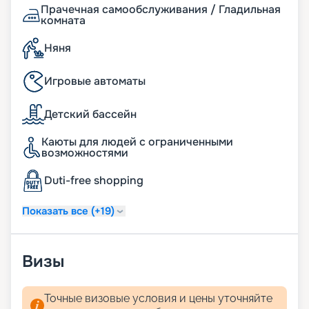
предстоящее приключение.
Прачечная самообслуживания / Гладильная
комната
Няня
Игровые автоматы
Детский бассейн
Каюты для людей с ограниченными
возможностями
Duti-free shopping
Показать все (+19)
Визы
Точные визовые условия и цены уточняйте