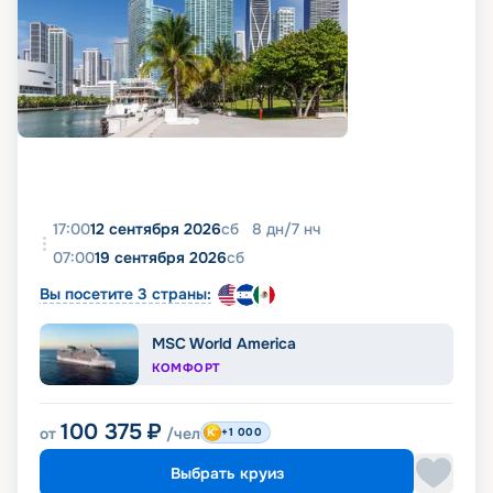
17:00
12 сентября 2026
сб
8
дн
/
7
нч
07:00
19 сентября 2026
сб
Вы посетите 3 страны:
MSC World America
КОМФОРТ
100 375
₽
от
/чел
+1 000
Выбрать круиз