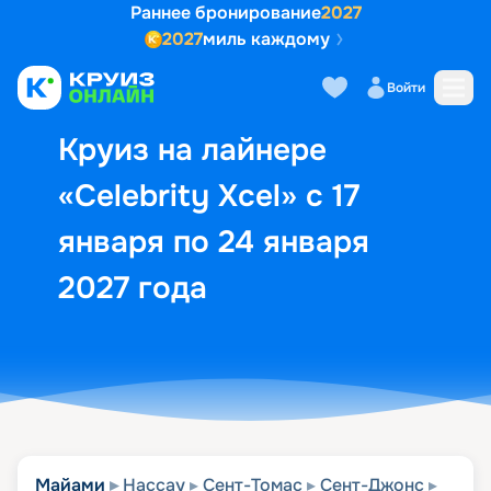
Раннее бронирование
2027
2027
миль каждому
Описание
Выбор кают
Маршрут и экск
Войти
Круиз на лайнере
«Celebrity Xcel» с 17
января по 24 января
2027 года
Майами
Нассау
Сент-Томас
Сент-Джонс