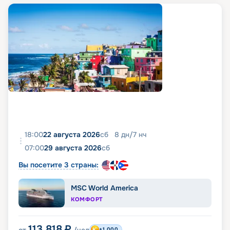
18:00
22 августа 2026
сб
8
дн
/
7
нч
07:00
29 августа 2026
сб
Вы посетите 3 страны:
MSC World America
КОМФОРТ
113 818
₽
от
/чел
+1 000