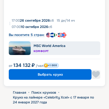
17:00
26 сентября 2026
сб
15
дн
/
14
нч
07:00
10 октября 2026
сб
Вы посетите 5 стран:
MSC World America
КОМФОРТ
134 132
₽
от
/чел
+1 000
Выбрать круиз
Главная
•
Поиск круизов
•
Круиз на лайнере «Celebrity Xcel» с 17 января по
24 января 2027 года