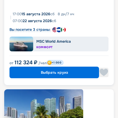
17:00
15 августа 2026
сб
8
дн
/
7
нч
07:00
22 августа 2026
сб
Вы посетите 3 страны:
MSC World America
КОМФОРТ
112 324
₽
от
/чел
+1 000
Выбрать круиз