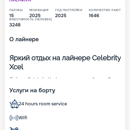
ПРЕМИУМ
ПАЛУБЫ
РЕНОВАЦИЯ
ГОД ПОСТРОЙКИ
КОЛИЧЕСТВО КАЮТ
15
2025
2025
1646
ВМЕСТИМОСТЬ (ЧЕЛОВЕК)
3248
О
лайнере
Яркий отдых на лайнере Celebrity
Xcel
Лайнер Celebrity Xcel построен в 2026 году. Он
отправится в свой первый круиз в 2026 году.
Услуги на борту
Корабль имеет 14 палуб и относится к классу
Edge. Его длина составляет 327 метров, а
ширина – 39 метров. Судно предлагает гостям
24 hours room service
1646 кают, которые будут готовы разместить
3950 пассажиров. Это новейшее судно
Wifi
предлагает туристам:
• многофункциональную площадку Magic Carpet,