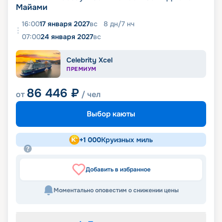
Майами
16:00
17 января 2027
вс
8
дн
/
7
нч
07:00
24 января 2027
вс
Celebrity Xcel
ПРЕМИУМ
86 446
₽
от
/ чел
Выбор каюты
+
1 000
Круизных миль
Добавить в избранное
Моментально оповестим о снижении цены