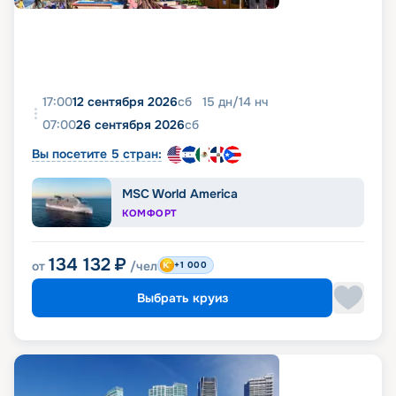
17:00
12 сентября 2026
сб
15
дн
/
14
нч
07:00
26 сентября 2026
сб
Вы посетите 5 стран:
MSC World America
КОМФОРТ
134 132
₽
от
/чел
+1 000
Выбрать круиз