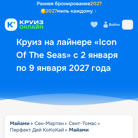
Раннее бронирование
2027
2027
миль каждому
Описание
Выбор кают
Маршрут и экск
Войти
Круиз на лайнере «Icon
Of The Seas» с 2 января
по 9 января 2027 года
Майами
Сен-Мартен
Сент-Томас
Перфект Дей КоКоКай
Майами