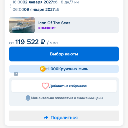
16:30
02 января 2027
сб
8
дн
/
7
нч
06:00
09 января 2027
сб
Icon Of The Seas
КОМФОРТ
119 522
₽
от
/ чел
Выбор каюты
+
1 000
Круизных миль
Добавить в избранное
Моментально оповестим о снижении цены
Поделиться