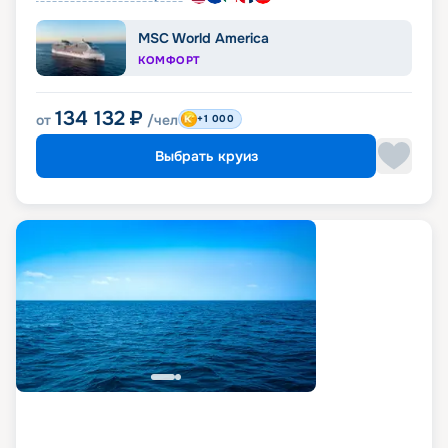
MSC World America
КОМФОРТ
134 132
₽
от
/чел
+1 000
Выбрать круиз