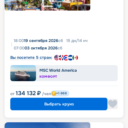
18:00
19 сентября 2026
сб
15
дн
/
14
нч
07:00
03 октября 2026
сб
Вы посетите 5 стран:
MSC World America
КОМФОРТ
134 132
₽
от
/чел
+1 000
Выбрать круиз