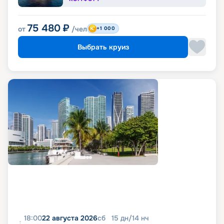
75 480
₽
от
/чел
+1 000
Выбрать круиз
18:00
22 августа 2026
сб
15
дн
/
14
нч