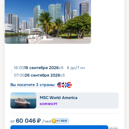
18:00
19 сентября 2026
сб
8
дн
/
7
нч
07:00
26 сентября 2026
сб
Вы посетите 3 страны:
MSC World America
КОМФОРТ
60 046
₽
от
/чел
+1 000