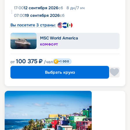
17:00
12 сентября 2026
сб
8
дн
/
7
нч
07:00
19 сентября 2026
сб
Вы посетите 3 страны:
MSC World America
КОМФОРТ
100 375
₽
от
/чел
+1 000
Выбрать круиз