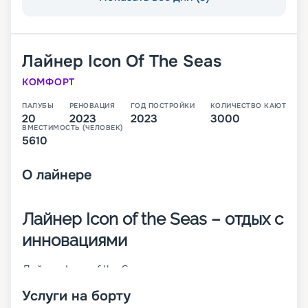
Лайнер
Icon Of The Seas
КОМФОРТ
ПАЛУБЫ
РЕНОВАЦИЯ
ГОД ПОСТРОЙКИ
КОЛИЧЕСТВО КАЮТ
20
2023
2023
3000
ВМЕСТИМОСТЬ (ЧЕЛОВЕК)
5610
О
лайнере
Лайнер Icon of the Seas – отдых с
инновациями
Лайнер Icon of the Seas – современное, недавно
(январь 2024 года) спущенное на воду круизное
Услуги на борту
судно. Оно относится к новому классу. Icon