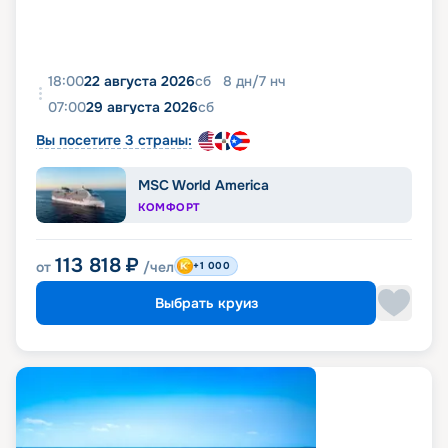
18:00
22 августа 2026
сб
8
дн
/
7
нч
07:00
29 августа 2026
сб
Вы посетите 3 страны:
MSC World America
КОМФОРТ
113 818
₽
от
/чел
+1 000
Выбрать круиз