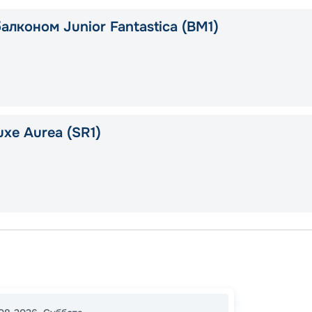
алконом Junior Fantastica (BM1)
xe Aurea (SR1)
Бари
Пирей 
Кефал