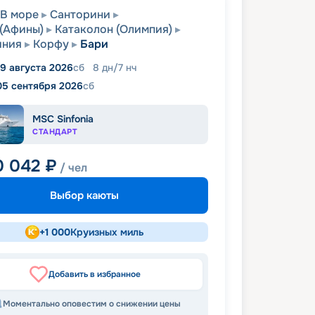
В море
Санторини
(Афины)
Катаколон (Олимпия)
иния
Корфу
Бари
9 августа 2026
сб
8
дн
/
7
нч
05 сентября 2026
сб
MSC Sinfonia
СТАНДАРТ
0 042
₽
/ чел
Выбор каюты
+
1 000
Круизных миль
Добавить в избранное
Моментально оповестим о снижении цены