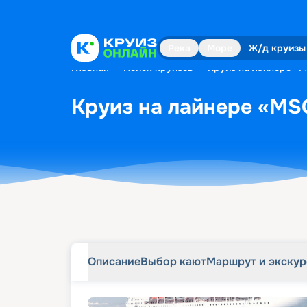
Описание
Выбор кают
Маршрут и экску
Река
Море
Ж/д круизы
Главная
•
Поиск круизов
•
Круиз на лайнере «MS
Круиз на лайнере «MSC
Описание
Выбор кают
Маршрут и экску