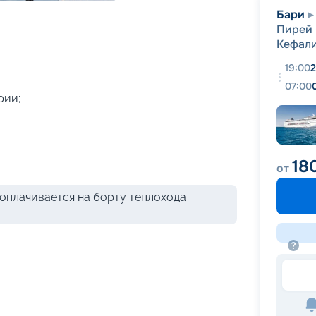
+
43
фотографий
Бари
Пирей 
Кефал
19:00
2
07:00
рии;
18
от
оплачивается на борту теплохода