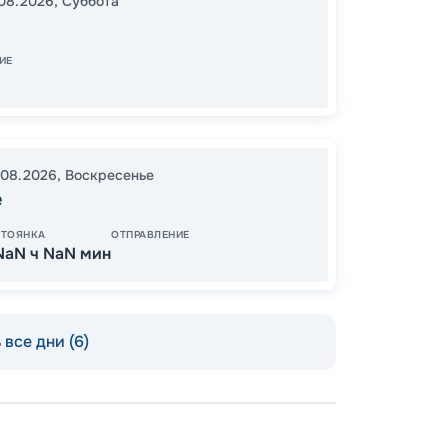
08.2026
,
Суббота
19:00
2
07:00
ИЕ
18
от
.08.2026
,
Воскресенье
е
СТОЯНКА
ОТПРАВЛЕНИЕ
NaN ч NaN мин
все дни (6)