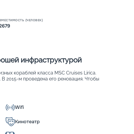
Пишит
ВМЕСТИМОСТЬ (ЧЕЛОВЕК)
2679
орошей инфраструктурой
изных кораблей класса MSC Cruises Lirica.
. В 2015-м проведена его реновация. Чтобы
и обеспечить хороший обзор, более 50 %
. К ним относят ростовые иллюминаторы,
тражи. На лайнере 976 комфортабельных
 могут с удобством разместиться 2 679
Wifi
Кинотеатр