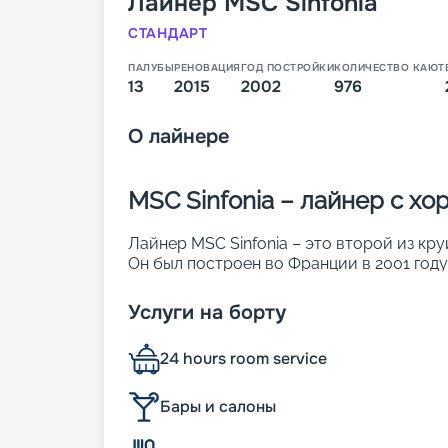
Лайнер
MSC Sinfonia
СТАНДАРТ
ПАЛУБЫ
РЕНОВАЦИЯ
ГОД ПОСТРОЙКИ
КОЛИЧЕСТВО КАЮТ
13
2015
2002
976
О
лайнере
MSC Sinfonia – лайнер с х
Лайнер MSC Sinfonia – это второй из кру
Он был построен во Франции в 2001 году
создать ощущение визуальной легкости 
поверхностей на судне светопрозрачные
Услуги на борту
световые окна, стеклянные навесы и ви
кают (из них 132 сьюта с балконами), где
24 hours room service
пассажиров. Другие его особенности:
• длина – почти 275 м;
• ширина – 32 м;
Бары и салоны
• общее количество палуб – 13;
• круизная скорость – 21 узел;