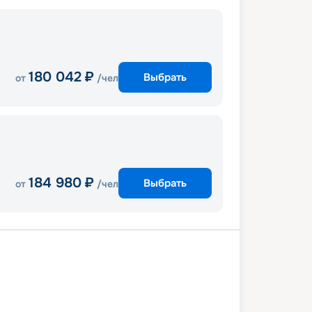
180 042
₽
Выбрать
от
/чел
184 980
₽
Выбрать
от
/чел
В море
Санторини
(Афины)
Катаколон (Олимпия)
иния
Корфу
Бари