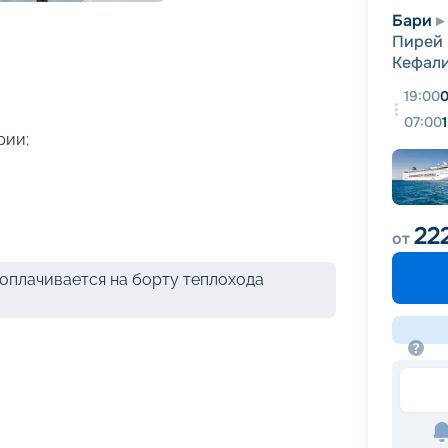
+
46
фотографий
Бари
Пирей 
Кефал
19:00
0
07:00
рии;
22
от
оплачивается на борту теплохода