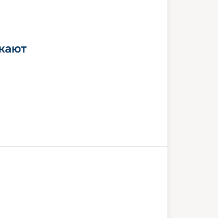
 кают
В море
Санторини
(Афины)
Катаколон (Олимпия)
иния
Корфу
Бари
8 августа 2026
сб
8
дн
/
7
нч