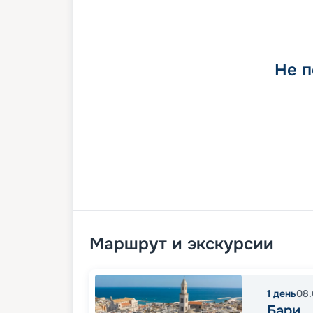
Не п
Маршрут и экскурсии
1
день
08.
Бари