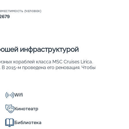
Пишит
ВМЕСТИМОСТЬ (ЧЕЛОВЕК)
2679
орошей инфраструктурой
изных кораблей класса MSC Cruises Lirica.
. В 2015-м проведена его реновация. Чтобы
и обеспечить хороший обзор, более 50 %
. К ним относят ростовые иллюминаторы,
тражи. На лайнере 976 комфортабельных
 могут с удобством разместиться 2 679
Wifi
Кинотеатр
Библиотека