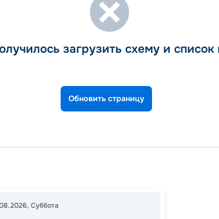
олучилось загрузить схему и список
Обновить страницу
Бари
Пирей 
Кефал
08.2026
,
Суббота
19:00
0