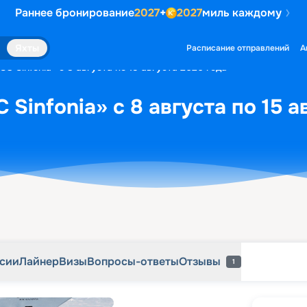
Раннее бронирование
2027
+
2027
миль каждому
рсии
Лайнер
Визы
Вопросы-ответы
Отзывы
1
Яхты
Расписание отправлений
А
C Sinfonia» с 8 августа по 15 августа 2026 года
Sinfonia» с 8 августа по 15 а
рсии
Лайнер
Визы
Вопросы-ответы
Отзывы
1