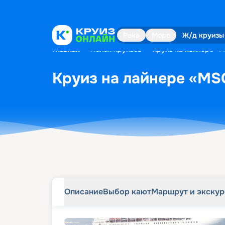
Описание
Выбор кают
Маршрут и экску
Река
Море
Ж/д круизы
Главная
•
Поиск круизов
•
Круиз на лайнере «MS
Круиз на лайнере «MSC 
Описание
Выбор кают
Маршрут и экску