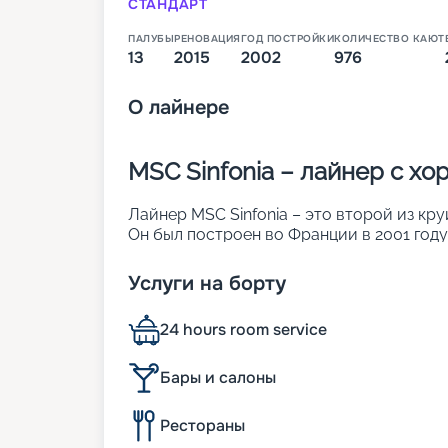
СТАНДАРТ
ПАЛУБЫ
РЕНОВАЦИЯ
ГОД ПОСТРОЙКИ
КОЛИЧЕСТВО КАЮТ
13
2015
2002
976
О
лайнере
MSC Sinfonia – лайнер с х
Лайнер MSC Sinfonia – это второй из кру
Он был построен во Франции в 2001 году
создать ощущение визуальной легкости 
поверхностей на судне светопрозрачные
Услуги на борту
световые окна, стеклянные навесы и ви
кают (из них 132 сьюта с балконами), где
24 hours room service
пассажиров. Другие его особенности:
• длина – почти 275 м;
• ширина – 32 м;
Бары и салоны
• общее количество палуб – 13;
• круизная скорость – 21 узел;
Рестораны
• по 2 джакузи и бассейна;