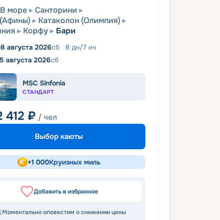
В море
Санторини
(Афины)
Катаколон (Олимпия)
иния
Корфу
Бари
8 августа 2026
сб
8
дн
/
7
нч
15 августа 2026
сб
MSC Sinfonia
СТАНДАРТ
2 412
₽
/ чел
Выбор каюты
+
1 000
Круизных миль
Добавить в избранное
Моментально оповестим о снижении цены