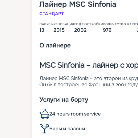
Лайнер
MSC Sinfonia
СТАНДАРТ
ПАЛУБЫ
РЕНОВАЦИЯ
ГОД ПОСТРОЙКИ
КОЛИЧЕСТВО КАЮТ
13
2015
2002
976
О
лайнере
MSC Sinfonia – лайнер с х
Лайнер MSC Sinfonia – это второй из кру
Он был построен во Франции в 2001 году
создать ощущение визуальной легкости 
поверхностей на судне светопрозрачные
Услуги на борту
световые окна, стеклянные навесы и ви
кают (из них 132 сьюта с балконами), где
24 hours room service
пассажиров. Другие его особенности:
• длина – почти 275 м;
• ширина – 32 м;
Бары и салоны
• общее количество палуб – 13;