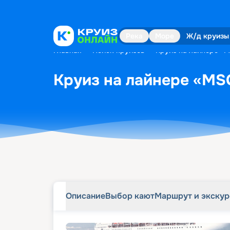
Описание
Выбор кают
Маршрут и экску
Река
Море
Ж/д круизы
Главная
•
Поиск круизов
•
Круиз на лайнере «MS
Круиз на лайнере «MSC 
Описание
Выбор кают
Маршрут и экску