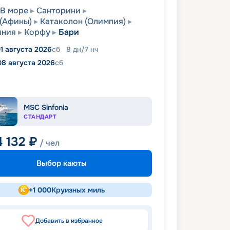
В море
Санторини
(Афины)
Катаколон (Олимпия)
иния
Корфу
Бари
1 августа 2026
сб
8
дн
/
7
нч
08 августа 2026
сб
MSC Sinfonia
СТАНДАРТ
4 132
₽
/ чел
Выбор каюты
+
1 000
Круизных миль
Добавить в избранное