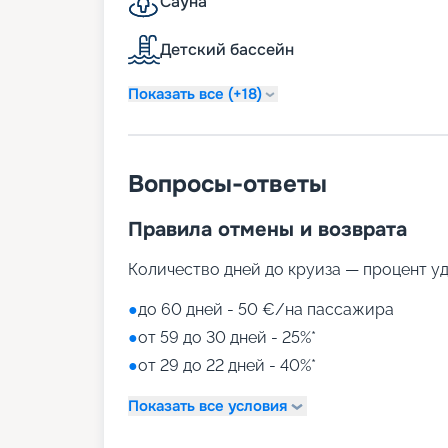
Сауна
казино, зона мультимедиа и виртуальных
классы, вечеринки и другие развлечения
Детский бассейн
можно в спа-комплексе Aurea Spa. Юны
развлекательно-игровой комплекс, разд
игровые площадки, детский бассейн – сп
Показать все (+18)
Путешествуйте с «Круиз.о
Вопросы-ответы
Туры MSC Sinfonia в навигацию 2026 - 20
вдоль берегов Италии, Греции и других
купить путевку онлайн на нашем сайте. 
Правила отмены и возврата
схемы палуб, цены на путевки, описание
сказочном отдыхе? Вас ждут волшебные 
Количество дней до круиза — процент у
чтобы получить лучшие места, воспольз
●
до 60 дней - 50 €/на пассажира
●
от 59 до 30 дней - 25%*
●
от 29 до 22 дней - 40%*
Показать все условия