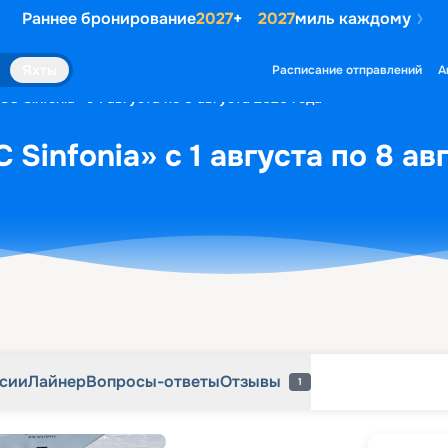
Раннее бронирование
2027
+
2027
миль каждому
рсии
Лайнер
Вопросы-ответы
Отзывы
1
Яхты
Расписание отправлений
А
C Sinfonia» с 1 августа по 8 августа 2026 года
Sinfonia» с 1 августа по 8 ав
рсии
Лайнер
Вопросы-ответы
Отзывы
1