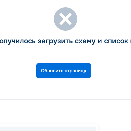
олучилось загрузить схему и список
Обновить страницу
Бари
Пирей 
Кефал