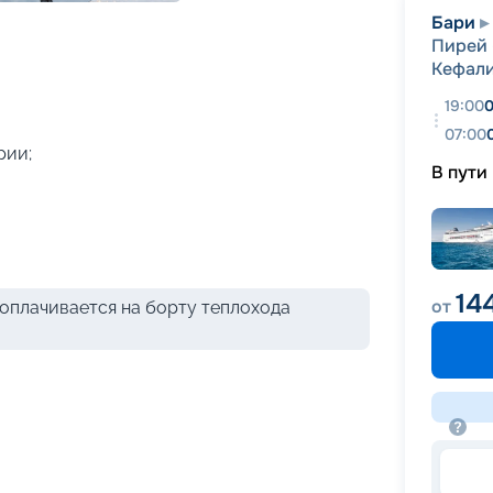
+
46
фотографий
Бари
Пирей 
Кефал
19:00
0
07:00
рии;
В пути
14
от
оплачивается на борту теплохода