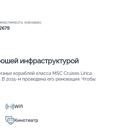
ВМЕСТИМОСТЬ (ЧЕЛОВЕК)
2679
Пишит
орошей инфраструктурой
изных кораблей класса MSC Cruises Lirica.
. В 2015-м проведена его реновация. Чтобы
и обеспечить хороший обзор, более 50 %
. К ним относят ростовые иллюминаторы,
тражи. На лайнере 976 комфортабельных
 могут с удобством разместиться 2 679
Wifi
Кинотеатр