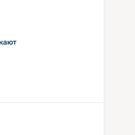
 кают
В море
Санторини
(Афины)
Катаколон (Олимпия)
иния
Корфу
Бари