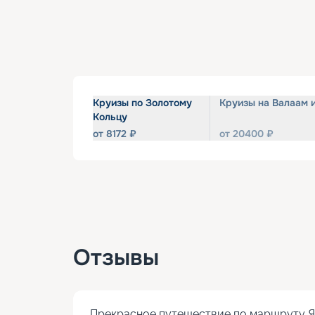
Круизы по Золотому
Круизы на Валаам 
Кольцу
от
8172
₽
от
20400
₽
Отзывы
Прекрасное путешествие по маршруту Яр