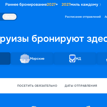
Раннее бронирование
2027
+
2027
миль каждому
Яхты
Расписание отправлений
А
руизы бронируют
зде
Морские
ЖД
ПОСЕТИТЬ ОБЯЗАТЕЛЬНО
ДАТЫ ОТПРАВЛЕНИЯ