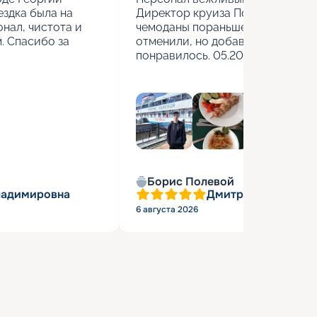
здка была на 
Директор круиза Полина учитыва
нал, чистота и 
чемоданы пораньше взяли. Стоя
 Спасибо за 
отменили, но добавили бесплатн
понравилось. 05.2026г.
Борис Полевой
ладимировна
Дмитрий Васильев
6 августа 2026