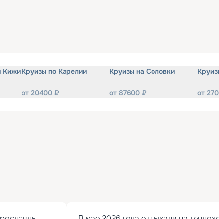
и Кижи
Круизы по Карелии
Круизы на Соловки
Круиз
от
20400
₽
от
87600
₽
от
270
ославль - 
В мае 2026 года отдыхали на теплохо