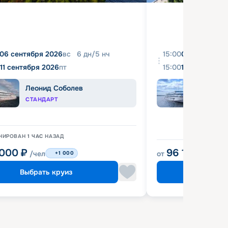
06 сентября 2026
вс
6
дн
/
5
нч
15:00
08 августа 2
11 сентября 2026
пт
15:00
18 августа 2
Леонид Соболев
Иван
СТАНДАРТ
КОМФ
НИРОВАН
1 ЧАС
НАЗАД
 000
₽
96 120
₽
/чел
от
/чел
+1 000
Выбрать круиз
Выбрат