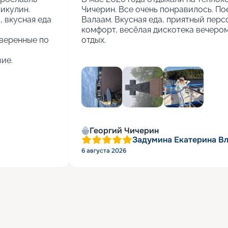
кулин.

Чичерин. Все очень понравилось. Пое
вкусная еда 
Валаам. Вкусная еда, приятный персо
комфорт, весёлая дискотека вечером.
веренные по 
отдых.
ие.
+
2
Георгий Чичерин
Задумина Екатерина В
6 августа 2026