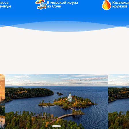
ласса
В морской круиз
Коллекц
ремиум
из Сочи
круизов