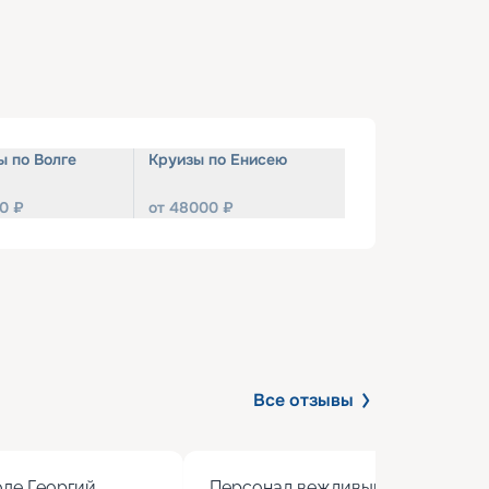
ы по Волге
Круизы по Енисею
0
₽
от
48000
₽
Все отзывы
де Георгий 
Персонал вежливый, кормят вкус