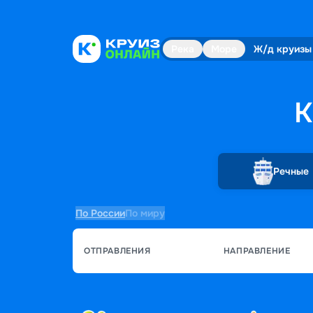
Река
Море
Ж/д круизы
К
Речные
По России
По миру
ОТПРАВЛЕНИЯ
НАПРАВЛЕНИЕ