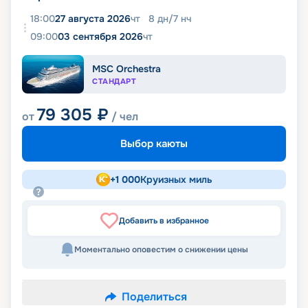
18:00
27 августа 2026
чт
8
дн
/
7
нч
09:00
03 сентября 2026
чт
MSC Orchestra
СТАНДАРТ
79 305
₽
от
/ чел
Выбор каюты
+
1 000
Круизных миль
Добавить в избранное
Моментально оповестим о снижении цены
Поделиться