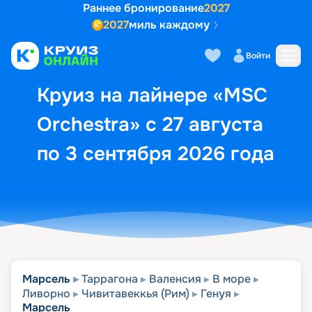
Раннее бронирование
2027
2027
миль каждому
Описание
Выбор кают
Маршрут и экск
Войти
Круиз на лайнере «MSC
Orchestra» с 27 августа
по 3 сентября 2026 года
Марсель
Таррагона
Валенсия
В море
Ливорно
Чивитавеккья (Рим)
Генуя
Марсель