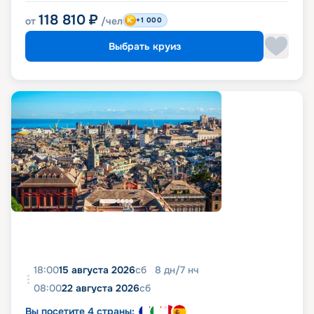
118 810
₽
от
/чел
+1 000
Выбрать круиз
18:00
15 августа 2026
сб
8
дн
/
7
нч
08:00
22 августа 2026
сб
Вы посетите 4 страны: