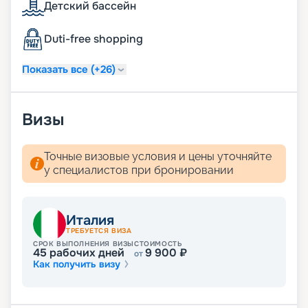
Детский бассейн
Вас ожидают теплые волны и великолепные
пейзажи Средиземноморья. Воспользуйтесь
услугой раннего бронирования, чтобы получить
Duti-free shopping
лучшие каюты по выгодным ценам!
Показать все (+26)
Визы
Точные визовые условия и цены уточняйте
у специалистов при бронировании
Италия
ТРЕБУЕТСЯ ВИЗА
СРОК ВЫПОЛНЕНИЯ ВИЗЫ
СТОИМОСТЬ
45
рабочих дней
9 900
₽
от
Как получить визу