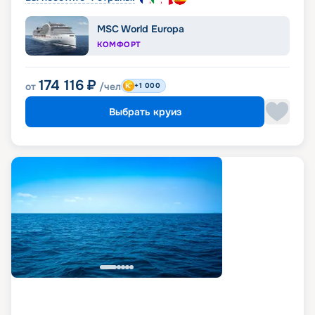
MSC World Europa
КОМФОРТ
174 116
₽
от
/чел
+1 000
Выбрать круиз