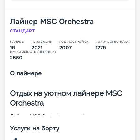
Лайнер
MSC Orchestra
СТАНДАРТ
ПАЛУБЫ
РЕНОВАЦИЯ
ГОД ПОСТРОЙКИ
КОЛИЧЕСТВО КАЮТ
16
2021
2007
1275
ВМЕСТИМОСТЬ (ЧЕЛОВЕК)
2550
О
лайнере
Отдых на уютном лайнере MSC
Orchestra
Лайнер MSC Orchestra – яркий представитель
судов класса Musica. Он построен в 2007 году и
Услуги на борту
через 10 лет претерпел реновацию. Корабль
отличается изящным внешним видом и