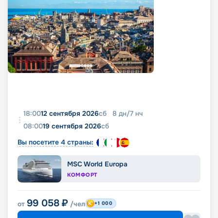
18:00
12 сентября 2026
сб
8
дн
/
7
нч
08:00
19 сентября 2026
сб
Вы посетите 4 страны:
MSC World Europa
КОМФОРТ
99 058
₽
от
/чел
+1 000