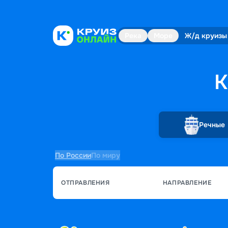
Река
Море
Ж/д круизы
К
Речные
По России
По миру
ОТПРАВЛЕНИЯ
НАПРАВЛЕНИЕ