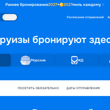
Раннее бронирование
2027
+
2027
миль каждому
Яхты
Расписание отправлений
А
руизы бронируют
зде
Морские
ЖД
ПОСЕТИТЬ ОБЯЗАТЕЛЬНО
ДАТЫ ОТПРАВЛЕНИЯ