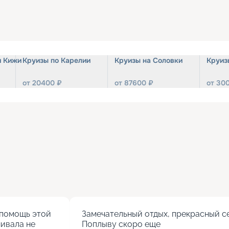
и Кижи
Круизы по Карелии
Круизы на Соловки
Круиз
от
20400
₽
от
87600
₽
от
30
помощь этой 
Замечательный отдых, прекрасный се
ивала не 
Поплыву скоро еще
