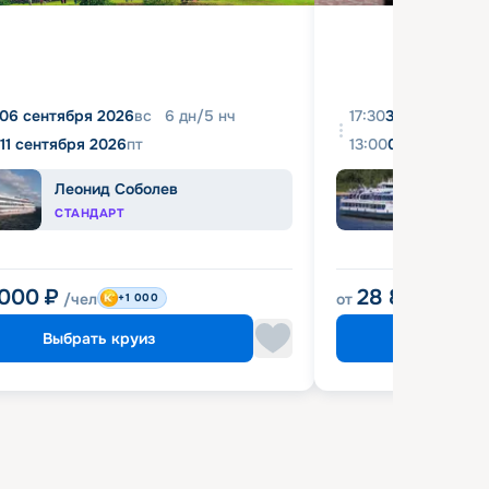
06 сентября 2026
вс
6
дн
/
5
нч
17:30
31 августа 20
11 сентября 2026
пт
13:00
04 сентября 
Леонид Соболев
Башк
СТАНДАРТ
ЭКОН
 000
₽
28 800
₽
/чел
от
/чел
+1 000
Выбрать круиз
Выбрат