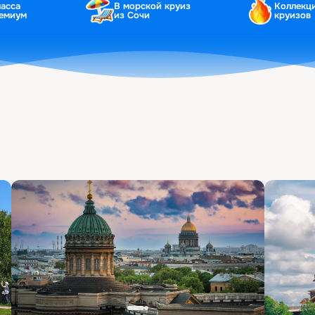
ласса
В морской круиз
Коллекц
ремиум
из Сочи
круизов