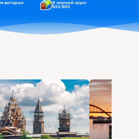
ия выгодных
В морской круиз
БЕЗ ВИЗ