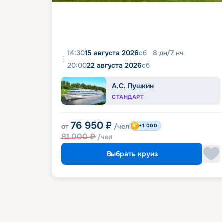
14:30
15 августа 2026
сб
8
дн
/
7
нч
20:00
22 августа 2026
сб
А.С. Пушкин
СТАНДАРТ
76 950
₽
от
/чел
+1 000
81 000
₽
/чел
Выбрать круиз