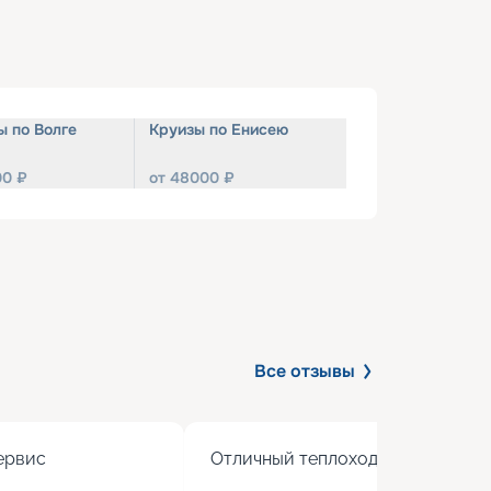
ы по Волге
Круизы по Енисею
00
₽
от
48000
₽
Все отзывы
рвис

Отличный теплоход с хорошим 